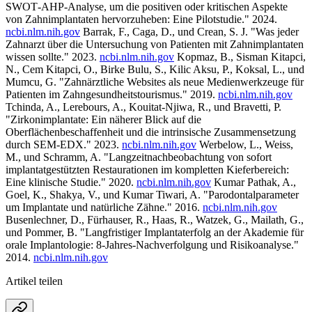
SWOT‐AHP-Analyse, um die positiven oder kritischen Aspekte
von Zahnimplantaten hervorzuheben: Eine Pilotstudie." 2024.
ncbi.nlm.nih.gov
Barrak, F., Caga, D., und Crean, S. J. "Was jeder
Zahnarzt über die Untersuchung von Patienten mit Zahnimplantaten
wissen sollte." 2023.
ncbi.nlm.nih.gov
Kopmaz, B., Sisman Kitapci,
N., Cem Kitapci, O., Birke Bulu, S., Kilic Aksu, P., Koksal, L., und
Mumcu, G. "Zahnärztliche Websites als neue Medienwerkzeuge für
Patienten im Zahngesundheitstourismus." 2019.
ncbi.nlm.nih.gov
Tchinda, A., Lerebours, A., Kouitat-Njiwa, R., und Bravetti, P.
"Zirkonimplantate: Ein näherer Blick auf die
Oberflächenbeschaffenheit und die intrinsische Zusammensetzung
durch SEM-EDX." 2023.
ncbi.nlm.nih.gov
Werbelow, L., Weiss,
M., und Schramm, A. "Langzeitnachbeobachtung von sofort
implantatgestützten Restaurationen im kompletten Kieferbereich:
Eine klinische Studie." 2020.
ncbi.nlm.nih.gov
Kumar Pathak, A.,
Goel, K., Shakya, V., und Kumar Tiwari, A. "Parodontalparameter
um Implantate und natürliche Zähne." 2016.
ncbi.nlm.nih.gov
Busenlechner, D., Fürhauser, R., Haas, R., Watzek, G., Mailath, G.,
und Pommer, B. "Langfristiger Implantaterfolg an der Akademie für
orale Implantologie: 8-Jahres-Nachverfolgung und Risikoanalyse."
2014.
ncbi.nlm.nih.gov
Artikel teilen