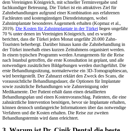
dem Vereinigten Königreich, mit schneller Terminvergabe und
fachkundiger Betreuung.
Die Türkei ist ein attraktives Ziel für
Zahnbehandlungen aufgrund einer Kombination aus erfahrenen
Fachleuten und kostengünstigen Dienstleistungen, wobei
Zahnimplantate besonderes Augenmerk erhalten (Kopmaz et al.,
2019).
Die Kosten für Zahnimplantate in der Türkei
liegen ungefähr
70 % unter denen im Vereinigten Königreich, und es wurde
berichtet, dass die Türkei jeden Monat ungefähr 20.000 Zahn-
Touristen beherbergt. Darüber hinaus kann die Zahnbehandlung in
der Türkei innerhalb eines kurzen Zeitrahmens organisiert werden.
In einem typischen Programm werden Arrangements für die Reise
nach Istanbul getroffen, die erste Konsultation ist geplant, und alle
notwendigen zusätzlichen Bildgebungen werden durchgeführt. Die
erste Behandlungssitzung, normalerweise ein 3D-Tomographiescan,
wird bereitgestellt. Der Zahnarzt erklärt den Zweck des Scans, die
voraussichtliche Behandlungsdauer, die Optionen für Implantate
sowie zusätzliche Behandlungen wie Zahnreinigung oder
Medikamente. Der Patient erhält dann einen detaillierten
Behandlungsplan und einen Kostenvoranschlag. Patienten, die eine
zahnärztliche Intervention benötigen, bevor sie Implantate erhalten,
können dennoch umfangreiche Informationen über das notwendige
Verfahren und die Kosten erhalten. Die Reise zur zweiten
Behandlungstermin wird dann erleichtert.
3. Warum ist Dr. Cinik Dental die beste