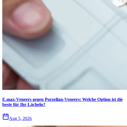
E.max-Veneers gegen Porzellan-Veneers: Welche Option ist die
beste für Ihr Lächeln?
Aug 5, 2026