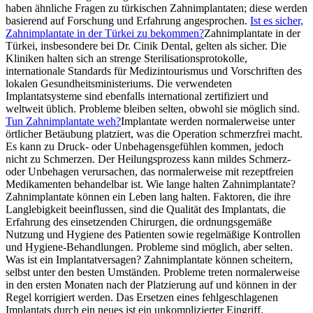
haben ähnliche Fragen zu türkischen Zahnimplantaten; diese werden
basierend auf Forschung und Erfahrung angesprochen.
Ist es sicher,
Zahnimplantate in der Türkei zu bekommen?
Zahnimplantate in der
Türkei, insbesondere bei Dr. Cinik Dental, gelten als sicher. Die
Kliniken halten sich an strenge Sterilisationsprotokolle,
internationale Standards für Medizintourismus und Vorschriften des
lokalen Gesundheitsministeriums. Die verwendeten
Implantatsysteme sind ebenfalls international zertifiziert und
weltweit üblich. Probleme bleiben selten, obwohl sie möglich sind.
Tun Zahnimplantate weh?
Implantate werden normalerweise unter
örtlicher Betäubung platziert, was die Operation schmerzfrei macht.
Es kann zu Druck- oder Unbehagensgefühlen kommen, jedoch
nicht zu Schmerzen. Der Heilungsprozess kann mildes Schmerz-
oder Unbehagen verursachen, das normalerweise mit rezeptfreien
Medikamenten behandelbar ist.
Wie lange halten Zahnimplantate?
Zahnimplantate können ein Leben lang halten. Faktoren, die ihre
Langlebigkeit beeinflussen, sind die Qualität des Implantats, die
Erfahrung des einsetzenden Chirurgen, die ordnungsgemäße
Nutzung und Hygiene des Patienten sowie regelmäßige Kontrollen
und Hygiene-Behandlungen. Probleme sind möglich, aber selten.
Was ist ein Implantatversagen? Zahnimplantate können scheitern,
selbst unter den besten Umständen. Probleme treten normalerweise
in den ersten Monaten nach der Platzierung auf und können in der
Regel korrigiert werden. Das Ersetzen eines fehlgeschlagenen
Implantats durch ein neues ist ein unkomplizierter Eingriff.