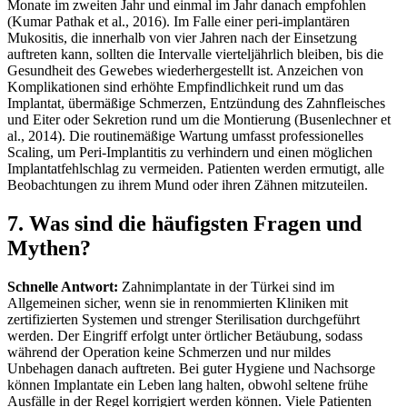
Monate im zweiten Jahr und einmal im Jahr danach empfohlen
(Kumar Pathak et al., 2016). Im Falle einer peri-implantären
Mukositis, die innerhalb von vier Jahren nach der Einsetzung
auftreten kann, sollten die Intervalle vierteljährlich bleiben, bis die
Gesundheit des Gewebes wiederhergestellt ist.
Anzeichen von
Komplikationen sind erhöhte Empfindlichkeit rund um das
Implantat, übermäßige Schmerzen, Entzündung des Zahnfleisches
und Eiter oder Sekretion rund um die Montierung (Busenlechner et
al., 2014). Die routinemäßige Wartung umfasst professionelles
Scaling, um Peri-Implantitis zu verhindern und einen möglichen
Implantatfehlschlag zu vermeiden. Patienten werden ermutigt, alle
Beobachtungen zu ihrem Mund oder ihren Zähnen mitzuteilen.
7. Was sind die häufigsten Fragen und
Mythen?
Schnelle Antwort:
Zahnimplantate in der Türkei sind im
Allgemeinen sicher, wenn sie in renommierten Kliniken mit
zertifizierten Systemen und strenger Sterilisation durchgeführt
werden. Der Eingriff erfolgt unter örtlicher Betäubung, sodass
während der Operation keine Schmerzen und nur mildes
Unbehagen danach auftreten. Bei guter Hygiene und Nachsorge
können Implantate ein Leben lang halten, obwohl seltene frühe
Ausfälle in der Regel korrigiert werden können.
Viele Patienten