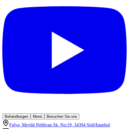
Behandlungen
Menü
Besuchen Sie uns
Fulya, Mevlüt Pehlivan Sk. No:19, 34394 Şişli/İstanbul