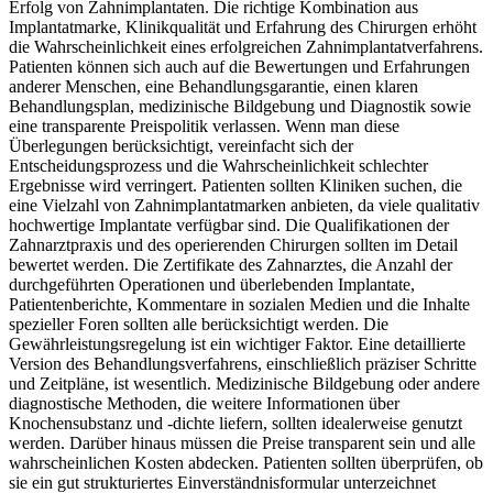
Erfolg von Zahnimplantaten.
Die richtige Kombination aus
Implantatmarke, Klinikqualität und Erfahrung des Chirurgen erhöht
die Wahrscheinlichkeit eines erfolgreichen Zahnimplantatverfahrens.
Patienten können sich auch auf die Bewertungen und Erfahrungen
anderer Menschen, eine Behandlungsgarantie, einen klaren
Behandlungsplan, medizinische Bildgebung und Diagnostik sowie
eine transparente Preispolitik verlassen. Wenn man diese
Überlegungen berücksichtigt, vereinfacht sich der
Entscheidungsprozess und die Wahrscheinlichkeit schlechter
Ergebnisse wird verringert.
Patienten sollten Kliniken suchen, die
eine Vielzahl von Zahnimplantatmarken anbieten, da viele qualitativ
hochwertige Implantate verfügbar sind. Die Qualifikationen der
Zahnarztpraxis und des operierenden Chirurgen sollten im Detail
bewertet werden. Die Zertifikate des Zahnarztes, die Anzahl der
durchgeführten Operationen und überlebenden Implantate,
Patientenberichte, Kommentare in sozialen Medien und die Inhalte
spezieller Foren sollten alle berücksichtigt werden.
Die
Gewährleistungsregelung ist ein wichtiger Faktor. Eine detaillierte
Version des Behandlungsverfahrens, einschließlich präziser Schritte
und Zeitpläne, ist wesentlich. Medizinische Bildgebung oder andere
diagnostische Methoden, die weitere Informationen über
Knochensubstanz und -dichte liefern, sollten idealerweise genutzt
werden. Darüber hinaus müssen die Preise transparent sein und alle
wahrscheinlichen Kosten abdecken. Patienten sollten überprüfen, ob
sie ein gut strukturiertes Einverständnisformular unterzeichnet