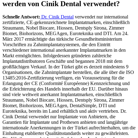
werden von Cinik Dental verwendet?
Schnelle Antwort:
Dr. Cinik Dental
verwendet nur international
zertifizierte, CE-gekennzeichnete Implantatmarken, einschließlich
Straumann, Nobel Biocare, Hiossen, Dentsply Sirona, Zimmer
Biomet, Biohorizons, MEGAgen, Euroteknika und DTI.
Am 24.
März 2017 ermächtigte das türkische Gesundheitsministerium
Vorschriften zu Zahnimplantatsystemen, die den Eintritt
verschiedener international anerkannter Implantatmarken in den
Markt ermöglichten. Infolgedessen gründeten zahlreiche
Implantatdistributoren Geschäfte und begannen 2018 mit dem
großflächigen Verkauf. In der Türkei gibt es derzeit mindestens 9
Organisationen, die Zahnimplantate herstellen, die alle über die ISO
13485:2016-Zertifizierung verfügen, ein Voraussetzung für die
Erlangung der CE (Conformité Européenne) Kennzeichnung und
die Erleichterung des Handels innerhalb der EU.
Darüber hinaus
sind viele weltweit anerkannt Implantatmarken, einschließlich
Straumann, Nobel Biocare, Hiossen, Dentsply Sirona, Zimmer
Biomet, Biohorizons, MEGAgen, DentalSimple, DTI und
Euroteknika, bereits im Land erhältlich und aktiv vertrieben. Dr.
Cinik Dental verwendet nur Implantate von Anbietern, die
Garantien für Implantate und Prothesen anbieten und langjährige
internationale Anerkennungen in der Türkei aufrechterhalten, um die
Einhaltung etablierter Qualitätsstandards weiter zu gewährleisten.