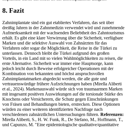
8. Fazit
Zahnimplantate sind ein gut etabliertes Verfahren, das seit über
dreißig Jahren in der Zahnmedizin verwendet wird und zunehmende
Aufmerksamkeit mit der wachsenden Beliebtheit des Zahntourismus
erhält. Es gibt eine klare Verwirrung über die Sicherheit, verfügbare
Marken und die selektive Auswahl von Zahnärzten für das
Verfahren oder sogar die Möglichkeit, die Reise in die Türkei zu
unterlassen. Dennoch bleibt die Türkei aufgrund des großen
Vorteils, in ein Land mit so vielen Wahlmöglichkeiten zu reisen, die
erste Alternative. Sicherheit war immer eine Hauptsorge, kann
jedoch leicht durch Beweise erfolgreicher Operationen mit der
Kombination von bekannten und höchst anspruchsvollen
Zahnimplantatmarken abgedeckt werden, die alle gute und
vertrauenswürdige frühere Aufzeichnungen haben (Mirella Aliberti
et al., 2024). Markenauswahl würde sich von traumaarmen Marken
mit insgesamt positiven Auswirkungen auf die torsionale Stärke des
Knochens oder Versicherern, die Schutz gegen Einschränkungen
von Fräsen und Behandlungen bieten, erstrecken. Diese Optionen
würden zu einer weiteren identifizierten Nachfrage nach
verschiedenen zahnärztlichen Untersuchungen führen.
Referenzen:
Mirella Aliberti, S., H. W. Funk, R., De Stefano, M., Hoffmann, T.,
und Capunzo, M. "Eine epidemiologische qualitative/quantitative