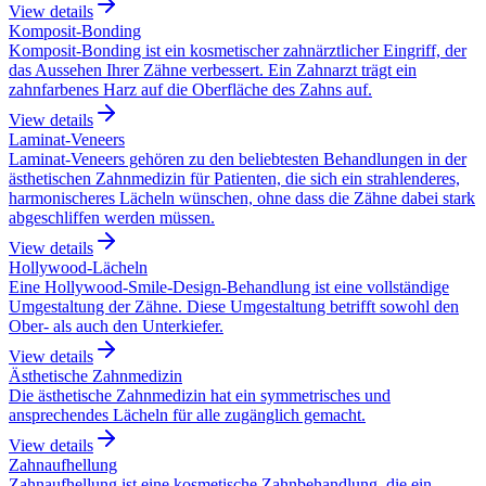
View details
Komposit-Bonding
Komposit-Bonding ist ein kosmetischer zahnärztlicher Eingriff, der
das Aussehen Ihrer Zähne verbessert. Ein Zahnarzt trägt ein
zahnfarbenes Harz auf die Oberfläche des Zahns auf.
View details
Laminat-Veneers
Laminat-Veneers gehören zu den beliebtesten Behandlungen in der
ästhetischen Zahnmedizin für Patienten, die sich ein strahlenderes,
harmonischeres Lächeln wünschen, ohne dass die Zähne dabei stark
abgeschliffen werden müssen.
View details
Hollywood-Lächeln
Eine Hollywood-Smile-Design-Behandlung ist eine vollständige
Umgestaltung der Zähne. Diese Umgestaltung betrifft sowohl den
Ober- als auch den Unterkiefer.
View details
Ästhetische Zahnmedizin
Die ästhetische Zahnmedizin hat ein symmetrisches und
ansprechendes Lächeln für alle zugänglich gemacht.
View details
Zahnaufhellung
Zahnaufhellung ist eine kosmetische Zahnbehandlung, die ein