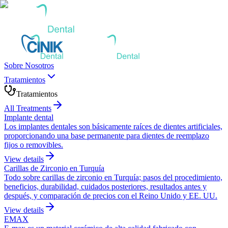
Sobre Nosotros
Tratamientos
Tratamientos
All Treatments
Implante dental
Los implantes dentales son básicamente raíces de dientes artificiales,
proporcionando una base permanente para dientes de reemplazo
fijos o removibles.
View details
Carillas de Zirconio en Turquía
Todo sobre carillas de zirconio en Turquía; pasos del procedimiento,
beneficios, durabilidad, cuidados posteriores, resultados antes y
después, y comparación de precios con el Reino Unido y EE. UU.
View details
EMAX