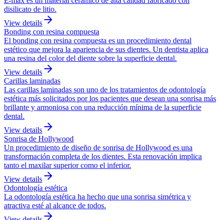
E-max es un material cerámico de alta calidad fabricado con
disilicato de litio.
View details
Bonding con resina compuesta
El bonding con resina compuesta es un procedimiento dental
estético que mejora la apariencia de sus dientes. Un dentista aplica
una resina del color del diente sobre la superficie dental.
View details
Carillas laminadas
Las carillas laminadas son uno de los tratamientos de odontología
estética más solicitados por los pacientes que desean una sonrisa más
brillante y armoniosa con una reducción mínima de la superficie
dental.
View details
Sonrisa de Hollywood
Un procedimiento de diseño de sonrisa de Hollywood es una
transformación completa de los dientes. Esta renovación implica
tanto el maxilar superior como el inferior.
View details
Odontología estética
La odontología estética ha hecho que una sonrisa simétrica y
atractiva esté al alcance de todos.
View details