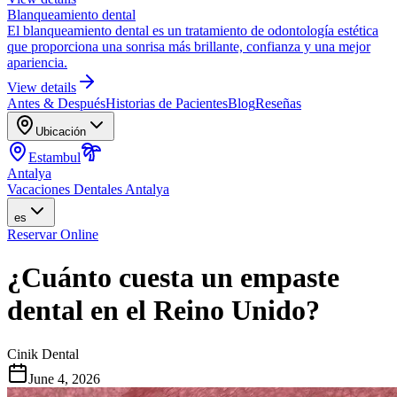
Blanqueamiento dental
El blanqueamiento dental es un tratamiento de odontología estética
que proporciona una sonrisa más brillante, confianza y una mejor
apariencia.
View details
Antes & Después
Historias de Pacientes
Blog
Reseñas
Ubicación
Estambul
Antalya
Vacaciones Dentales Antalya
es
Reservar Online
¿Cuánto cuesta un empaste
dental en el Reino Unido?
Cinik Dental
June 4, 2026