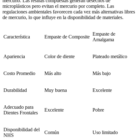
mercurio. Las resinas compuestas generan desechos de
microplásticos pero evitan el mercurio por completo. Las
regulaciones ambientales favorecen cada vez más alternativas libres
de mercurio, lo que influye en la disponibilidad de materiales.
Empaste de
Característica
Empaste de Composite
Amalgama
Apariencia
Color de diente
Plateado metálico
Costo Promedio
Más alto
Más bajo
Durabilidad
Muy buena
Excelente
Adecuado para
Excelente
Pobre
Dientes Frontales
Disponibilidad del
Común
Uso limitado
NHS