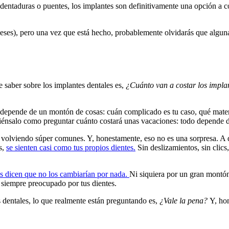
dentaduras o puentes, los implantes son definitivamente una opción a con
eses), pero una vez que está hecho, probablemente olvidarás que alguna 
e saber sobre los implantes dentales es,
¿Cuánto van a costar los impla
depende de un montón de cosas: cuán complicado es tu caso, qué material
. Piénsalo como preguntar cuánto costará unas vacaciones: todo depende 
 volviendo súper comunes. Y, honestamente, eso no es una sorpresa. A di
s,
se sienten casi como tus propios dientes.
Sin deslizamientos, sin clics
os dicen que no los cambiarían por nada.
Ni siquiera por un gran montón
s siempre preocupado por tus dientes.
 dentales, lo que realmente están preguntando es,
¿Vale la pena?
Y, hon