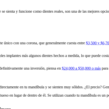
 se sienta y funcione como dientes reales, son una de las mejores opcion
ante único con una corona, que generalmente cuesta entre
$3,500 y $6,70
ples implantes más algunos dientes hechos a medida, lo que puede cost
 definitivamente una inversión, piensa en
$24,000 a $50,000 o más
para 
 directamente en tu mandíbula y se sienten muy sólidos. ¿El precio? Ge
 hueso en lugar de dentro de él. Se utilizan cuando tu mandíbula es un