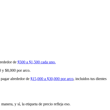
alrededor de
$500 a $1,500 cada uno.
0 y $8,000 por arco.
a pagar alrededor de
$15,000 a $30,000 por arco
, incluidos tus dientes
anera, y sí, la etiqueta de precio refleja eso.