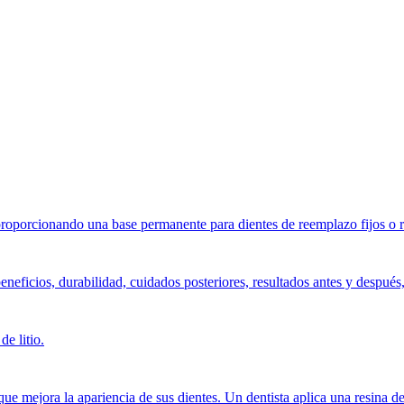
, proporcionando una base permanente para dientes de reemplazo fijos o 
beneficios, durabilidad, cuidados posteriores, resultados antes y desp
de litio.
 mejora la apariencia de sus dientes. Un dentista aplica una resina del 