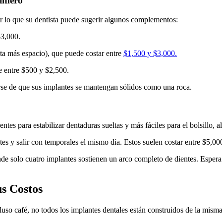
rimero
or lo que su dentista puede sugerir algunos complementos:
$3,000.
ita más espacio), que puede costar entre
$1,500 y $3,000.
e entre $500 y $2,500.
arse de que sus implantes se mantengan sólidos como una roca.
es para estabilizar dentaduras sueltas y más fáciles para el bolsillo, 
tes y salir con temporales el mismo día. Estos suelen costar entre $5,00
onde solo cuatro implantes sostienen un arco completo de dientes. Esper
us Costos
so café, no todos los implantes dentales están construidos de la misma m