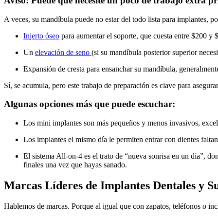
Aviso: Puede que necesite un poco de trabajo extra p
A veces, su mandíbula puede no estar del todo lista para implantes, p
Injerto óseo
para aumentar el soporte, que cuesta entre $200 y 
Un
elevación de seno
(si su mandíbula posterior superior neces
Expansión de cresta para ensanchar su mandíbula, generalment
Sí, se acumula, pero este trabajo de preparación es clave para asegur
Algunas opciones más que puede escuchar:
Los mini implantes son más pequeños y menos invasivos, excelent
Los implantes el mismo día le permiten entrar con dientes faltan
El sistema All-on-4 es el trato de “nueva sonrisa en un día”, d
finales una vez que hayas sanado.
Marcas Líderes de Implantes Dentales y S
Hablemos de marcas. Porque al igual que con zapatos, teléfonos o inclu