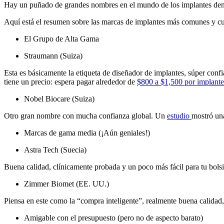
Hay un puñado de grandes nombres en el mundo de los implantes denta
Aquí está el resumen sobre las marcas de implantes más comunes y cuá
El Grupo de Alta Gama
Straumann (Suiza)
Esta es básicamente la etiqueta de diseñador de implantes, súper confi
tiene un precio: espera pagar alrededor de
$800 a $1,500 por implante
Nobel Biocare (Suiza)
Otro gran nombre con mucha confianza global. Un
estudio
mostró una
Marcas de gama media (¡Aún geniales!)
Astra Tech (Suecia)
Buena calidad, clínicamente probada y un poco más fácil para tu bolsi
Zimmer Biomet (EE. UU.)
Piensa en este como la “compra inteligente”, realmente buena calidad, 
Amigable con el presupuesto (pero no de aspecto barato)