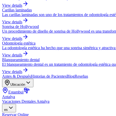
View details
Carillas laminadas
Las carillas laminadas son uno de los tratamientos de odontología esté
View details
Sonrisa de Hollywood
Un procedimiento de diseño de sonrisa de Hollywood es una transforma
View details
Odontología estética
La odontología estética ha hecho que una sonrisa simétrica y atractiva 
View details
Blanqueamiento dental
El blanqueamiento dental es un tratamiento de odontología estética qu
View details
Antes & Después
Historias de Pacientes
Blog
Reseñas
Ubicación
Estambul
Antalya
Vacaciones Dentales Antalya
es
Reservar Online