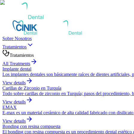
Sobre Nosotros
Tratamientos
Tratamientos
All Treatments
Implante dental
Los implantes dentales son básicamente raíces de dientes artificiales
View details
Carillas de Zirconio en Turquía
Todo sobre carillas de zirconio en Turquía; pasos del procedimiento, 
View details
EMAX
E-max es un material cerámico de alta calidad fabricado con disilicato 
View details
Bonding con resina compuesta
El bonding con resina compuesta es un procedimiento dental estético que