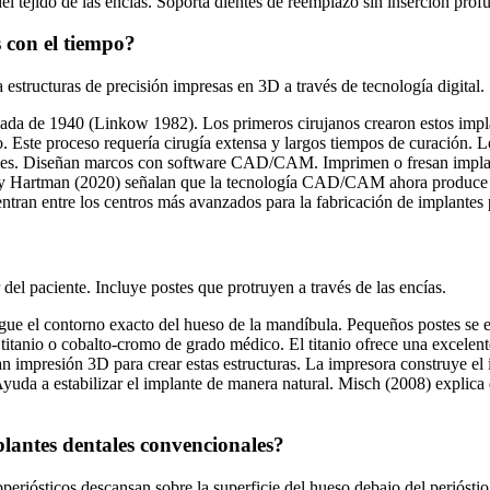
l tejido de las encías. Soporta dientes de reemplazo sin inserción prof
 con el tiempo?
structuras de precisión impresas en 3D a través de tecnología digital.
écada de 1940 (Linkow 1982). Los primeros cirujanos crearon estos imp
Este proceso requería cirugía extensa y largos tiempos de curación. Lo
les. Diseñan marcos con software CAD/CAM. Imprimen o fresan implante
c y Hartman (2020) señalan que la tecnología CAD/CAM ahora produce ma
entran entre los centros más avanzados para la fabricación de implantes
del paciente. Incluye postes que protruyen a través de las encías.
igue el contorno exacto del hueso de la mandíbula. Pequeños postes se ext
e titanio o cobalto-cromo de grado médico. El titanio ofrece una excele
an impresión 3D para crear estas estructuras. La impresora construye el
uda a estabilizar el implante de manera natural. Misch (2008) explica qu
plantes dentales convencionales?
eriósticos descansan sobre la superficie del hueso debajo del perióstio