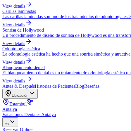
View details
Carillas laminadas
Las carillas laminadas son uno de los tratamientos de odontología esté
View details
Sonrisa de Hollywood
Un procedimiento de diseño de sonrisa de Hollywood es una transforma
View details
Odontología estética
La odontología estética ha hecho que una sonrisa simétrica y atractiva 
View details
Blanqueamiento dental
El blanqueamiento dental es un tratamiento de odontología estética qu
View details
Antes & Después
Historias de Pacientes
Blog
Reseñas
Ubicación
Estambul
Antalya
Vacaciones Dentales Antalya
es
Reservar Online