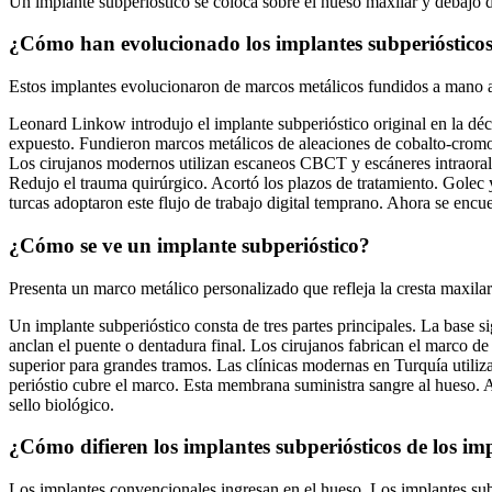
Un implante subperióstico se coloca sobre el hueso maxilar y debajo de
¿Cómo han evolucionado los implantes subperiósticos
Estos implantes evolucionaron de marcos metálicos fundidos a mano a e
Leonard Linkow introdujo el implante subperióstico original en la d
expuesto. Fundieron marcos metálicos de aleaciones de cobalto-cromo. 
Los cirujanos modernos utilizan escaneos CBCT y escáneres intraora
Redujo el trauma quirúrgico. Acortó los plazos de tratamiento. Gole
turcas adoptaron este flujo de trabajo digital temprano. Ahora se encu
¿Cómo se ve un implante subperióstico?
Presenta un marco metálico personalizado que refleja la cresta maxilar 
Un implante subperióstico consta de tres partes principales. La base s
anclan el puente o dentadura final. Los cirujanos fabrican el marco d
superior para grandes tramos. Las clínicas modernas en Turquía utiliz
perióstio cubre el marco. Esta membrana suministra sangre al hueso. Ay
sello biológico.
¿Cómo difieren los implantes subperiósticos de los im
Los implantes convencionales ingresan en el hueso. Los implantes subp