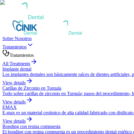
Sobre Nosotros
Tratamientos
Tratamientos
All Treatments
Implante dental
Los implantes dentales son básicamente raíces de dientes artificiales
View details
Carillas de Zirconio en Turquía
Todo sobre carillas de zirconio en Turquía; pasos del procedimiento, 
View details
EMAX
E-max es un material cerámico de alta calidad fabricado con disilicato 
View details
Bonding con resina compuesta
El bonding con resina compuesta es un procedimiento dental estético que