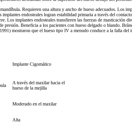
a mandíbula. Requieren una altura y ancho de hueso adecuados. Los impla
os implantes endosteales logran estabilidad primaria a través del contact
ere. Los implantes endosteales transfieren las fuerzas de masticación di
 de presión. Beneficia a los pacientes con hueso delgado o blando. Brån
1991) mostraron que el hueso tipo IV a menudo conduce a la falla del i
Implante Cigomático
A través del maxilar hacia el
bula
hueso de la mejilla
Moderado en el maxilar
Alta