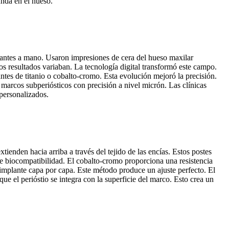
unda en el hueso.
lantes a mano. Usaron impresiones de cera del hueso maxilar
s resultados variaban. La tecnología digital transformó este campo.
s de titanio o cobalto-cromo. Esta evolución mejoró la precisión.
rcos subperiósticos con precisión a nivel micrón. Las clínicas
 personalizados.
ienden hacia arriba a través del tejido de las encías. Estos postes
nte biocompatibilidad. El cobalto-cromo proporciona una resistencia
 implante capa por capa. Este método produce un ajuste perfecto. El
e el perióstio se integra con la superficie del marco. Esto crea un
.