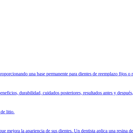
, proporcionando una base permanente para dientes de reemplazo fijos o 
beneficios, durabilidad, cuidados posteriores, resultados antes y desp
de litio.
 mejora la apariencia de sus dientes. Un dentista aplica una resina del 