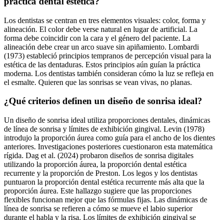
práctica dental estética?
Los dentistas se centran en tres elementos visuales: color, forma y
alineación. El color debe verse natural en lugar de artificial. La
forma debe coincidir con la cara y el género del paciente. La
alineación debe crear un arco suave sin apiñamiento. Lombardi
(1973) estableció principios tempranos de percepción visual para la
estética de las dentaduras. Estos principios aún guían la práctica
moderna. Los dentistas también consideran cómo la luz se refleja en
el esmalte. Quieren que las sonrisas se vean vivas, no planas.
¿Qué criterios definen un diseño de sonrisa ideal?
Un diseño de sonrisa ideal utiliza proporciones dentales, dinámicas
de línea de sonrisa y límites de exhibición gingival. Levin (1978)
introdujo la proporción áurea como guía para el ancho de los dientes
anteriores. Investigaciones posteriores cuestionaron esta matemática
rígida. Dag et al. (2024) probaron diseños de sonrisa digitales
utilizando la proporción áurea, la proporción dental estética
recurrente y la proporción de Preston. Los legos y los dentistas
puntuaron la proporción dental estética recurrente más alta que la
proporción áurea. Este hallazgo sugiere que las proporciones
flexibles funcionan mejor que las fórmulas fijas. Las dinámicas de
línea de sonrisa se refieren a cómo se mueve el labio superior
durante el habla y la risa. Los límites de exhibición gingival se