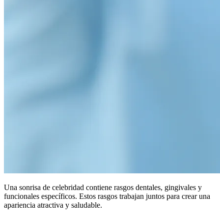
Una sonrisa de celebridad contiene rasgos dentales, gingivales y
funcionales específicos. Estos rasgos trabajan juntos para crear una
apariencia atractiva y saludable.