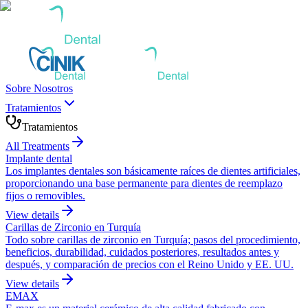
Sobre Nosotros
Tratamientos
Tratamientos
All Treatments
Implante dental
Los implantes dentales son básicamente raíces de dientes artificiales,
proporcionando una base permanente para dientes de reemplazo
fijos o removibles.
View details
Carillas de Zirconio en Turquía
Todo sobre carillas de zirconio en Turquía; pasos del procedimiento,
beneficios, durabilidad, cuidados posteriores, resultados antes y
después, y comparación de precios con el Reino Unido y EE. UU.
View details
EMAX