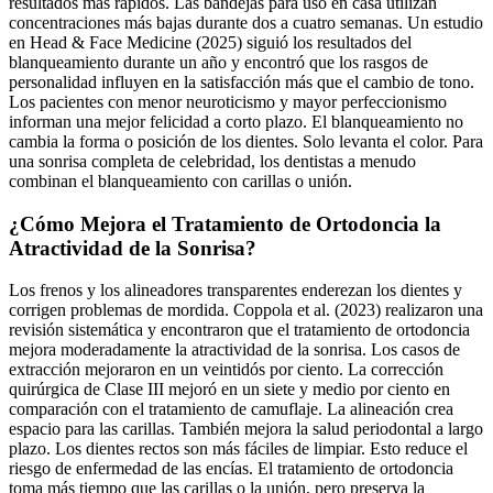
resultados más rápidos. Las bandejas para uso en casa utilizan
concentraciones más bajas durante dos a cuatro semanas. Un estudio
en Head & Face Medicine (2025) siguió los resultados del
blanqueamiento durante un año y encontró que los rasgos de
personalidad influyen en la satisfacción más que el cambio de tono.
Los pacientes con menor neuroticismo y mayor perfeccionismo
informan una mejor felicidad a corto plazo. El blanqueamiento no
cambia la forma o posición de los dientes. Solo levanta el color. Para
una sonrisa completa de celebridad, los dentistas a menudo
combinan el blanqueamiento con carillas o unión.
¿Cómo Mejora el Tratamiento de Ortodoncia la
Atractividad de la Sonrisa?
Los frenos y los alineadores transparentes enderezan los dientes y
corrigen problemas de mordida. Coppola et al. (2023) realizaron una
revisión sistemática y encontraron que el tratamiento de ortodoncia
mejora moderadamente la atractividad de la sonrisa. Los casos de
extracción mejoraron en un veintidós por ciento. La corrección
quirúrgica de Clase III mejoró en un siete y medio por ciento en
comparación con el tratamiento de camuflaje. La alineación crea
espacio para las carillas. También mejora la salud periodontal a largo
plazo. Los dientes rectos son más fáciles de limpiar. Esto reduce el
riesgo de enfermedad de las encías. El tratamiento de ortodoncia
toma más tiempo que las carillas o la unión, pero preserva la