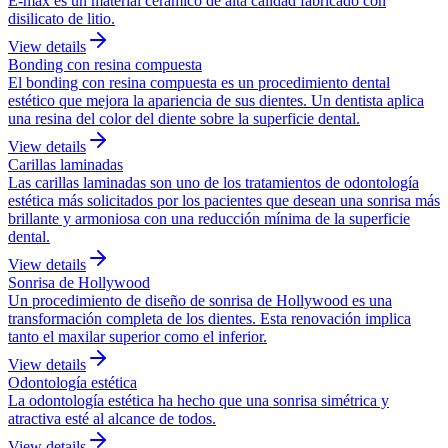
E-max es un material cerámico de alta calidad fabricado con
disilicato de litio.
View details
Bonding con resina compuesta
El bonding con resina compuesta es un procedimiento dental
estético que mejora la apariencia de sus dientes. Un dentista aplica
una resina del color del diente sobre la superficie dental.
View details
Carillas laminadas
Las carillas laminadas son uno de los tratamientos de odontología
estética más solicitados por los pacientes que desean una sonrisa más
brillante y armoniosa con una reducción mínima de la superficie
dental.
View details
Sonrisa de Hollywood
Un procedimiento de diseño de sonrisa de Hollywood es una
transformación completa de los dientes. Esta renovación implica
tanto el maxilar superior como el inferior.
View details
Odontología estética
La odontología estética ha hecho que una sonrisa simétrica y
atractiva esté al alcance de todos.
View details