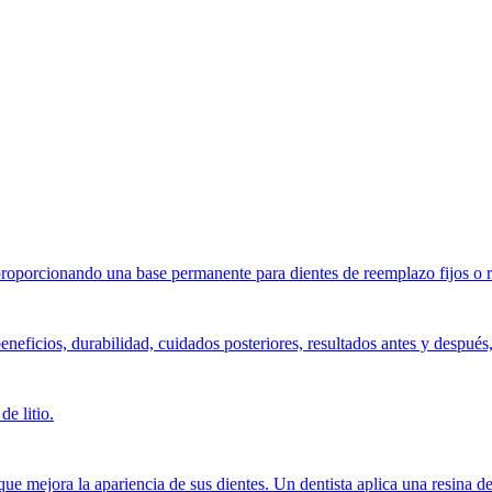
, proporcionando una base permanente para dientes de reemplazo fijos o 
beneficios, durabilidad, cuidados posteriores, resultados antes y desp
de litio.
 mejora la apariencia de sus dientes. Un dentista aplica una resina del 