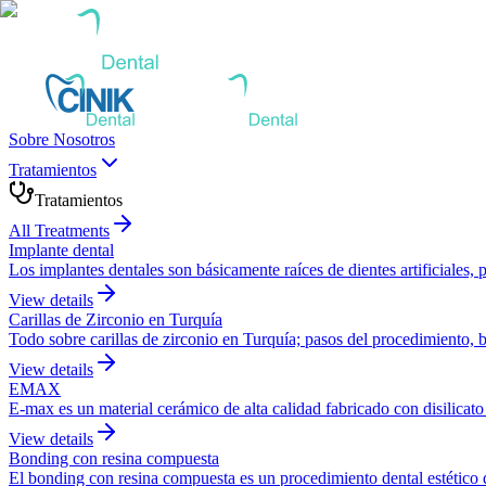
Sobre Nosotros
Tratamientos
Tratamientos
All Treatments
Implante dental
Los implantes dentales son básicamente raíces de dientes artificiales
View details
Carillas de Zirconio en Turquía
Todo sobre carillas de zirconio en Turquía; pasos del procedimiento, 
View details
EMAX
E-max es un material cerámico de alta calidad fabricado con disilicato 
View details
Bonding con resina compuesta
El bonding con resina compuesta es un procedimiento dental estético que