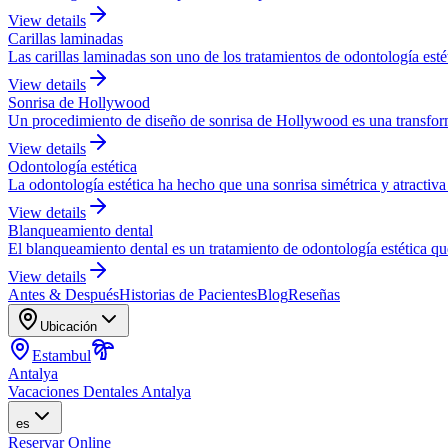
View details
Carillas laminadas
Las carillas laminadas son uno de los tratamientos de odontología esté
View details
Sonrisa de Hollywood
Un procedimiento de diseño de sonrisa de Hollywood es una transforma
View details
Odontología estética
La odontología estética ha hecho que una sonrisa simétrica y atractiva 
View details
Blanqueamiento dental
El blanqueamiento dental es un tratamiento de odontología estética qu
View details
Antes & Después
Historias de Pacientes
Blog
Reseñas
Ubicación
Estambul
Antalya
Vacaciones Dentales Antalya
es
Reservar Online