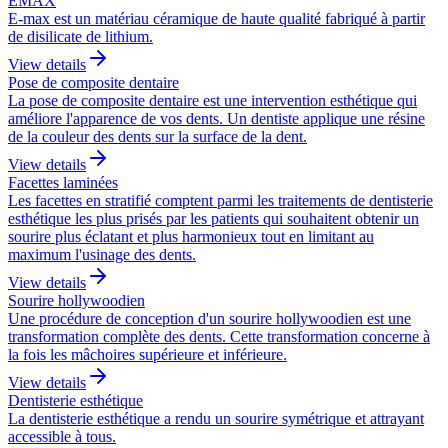
EMAX
E-max est un matériau céramique de haute qualité fabriqué à partir
de disilicate de lithium.
View details
Pose de composite dentaire
La pose de composite dentaire est une intervention esthétique qui
améliore l'apparence de vos dents. Un dentiste applique une résine
de la couleur des dents sur la surface de la dent.
View details
Facettes laminées
Les facettes en stratifié comptent parmi les traitements de dentisterie
esthétique les plus prisés par les patients qui souhaitent obtenir un
sourire plus éclatant et plus harmonieux tout en limitant au
maximum l'usinage des dents.
View details
Sourire hollywoodien
Une procédure de conception d'un sourire hollywoodien est une
transformation complète des dents. Cette transformation concerne à
la fois les mâchoires supérieure et inférieure.
View details
Dentisterie esthétique
La dentisterie esthétique a rendu un sourire symétrique et attrayant
accessible à tous.