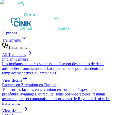
À propos
Traitements
Traitements
All Treatments
Implant dentaire
Les implants dentaires sont essentiellement des racines de dents
artificielles, fournissant une base permanente pour des dents de
remplacement fixes ou amovibles.
View details
Facettes en Zirconium en Turquie
Tout sur les facettes en zirconium en Turquie ; étapes de la
procédure, avantages, durabilité, soins post-opératoires, résultats
avant et après, et comparaison des prix avec le Royaume-Uni et les
États-Unis.
View details