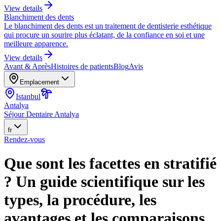
View details
Blanchiment des dents
Le blanchiment des dents est un traitement de dentisterie esthétique
qui procure un sourire plus éclatant, de la confiance en soi et une
meilleure apparence.
View details
Avant & Après
Histoires de patients
Blog
Avis
Emplacement
Istanbul
Antalya
Séjour Dentaire Antalya
fr
Rendez-vous
Que sont les facettes en stratifié
? Un guide scientifique sur les
types, la procédure, les
avantages et les comparaisons