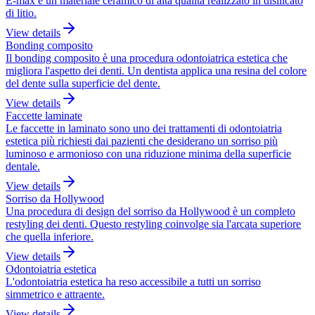
E-max è un materiale ceramico di alta qualità realizzato in disilicato
di litio.
View details
Bonding composito
Il bonding composito è una procedura odontoiatrica estetica che
migliora l'aspetto dei denti. Un dentista applica una resina del colore
del dente sulla superficie del dente.
View details
Faccette laminate
Le faccette in laminato sono uno dei trattamenti di odontoiatria
estetica più richiesti dai pazienti che desiderano un sorriso più
luminoso e armonioso con una riduzione minima della superficie
dentale.
View details
Sorriso da Hollywood
Una procedura di design del sorriso da Hollywood è un completo
restyling dei denti. Questo restyling coinvolge sia l'arcata superiore
che quella inferiore.
View details
Odontoiatria estetica
L'odontoiatria estetica ha reso accessibile a tutti un sorriso
simmetrico e attraente.
View details