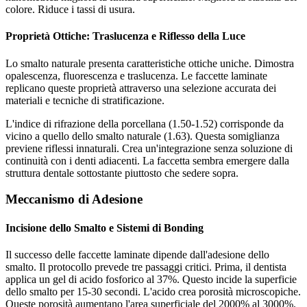
colore. Riduce i tassi di usura.
Proprietà Ottiche: Traslucenza e Riflesso della Luce
Lo smalto naturale presenta caratteristiche ottiche uniche. Dimostra
opalescenza, fluorescenza e traslucenza. Le faccette laminate
replicano queste proprietà attraverso una selezione accurata dei
materiali e tecniche di stratificazione.
L'indice di rifrazione della porcellana (1.50-1.52) corrisponde da
vicino a quello dello smalto naturale (1.63). Questa somiglianza
previene riflessi innaturali. Crea un'integrazione senza soluzione di
continuità con i denti adiacenti. La faccetta sembra emergere dalla
struttura dentale sottostante piuttosto che sedere sopra.
Meccanismo di Adesione
Incisione dello Smalto e Sistemi di Bonding
Il successo delle faccette laminate dipende dall'adesione dello
smalto. Il protocollo prevede tre passaggi critici. Prima, il dentista
applica un gel di acido fosforico al 37%. Questo incide la superficie
dello smalto per 15-30 secondi. L'acido crea porosità microscopiche.
Queste porosità aumentano l'area superficiale del 2000% al 3000%.