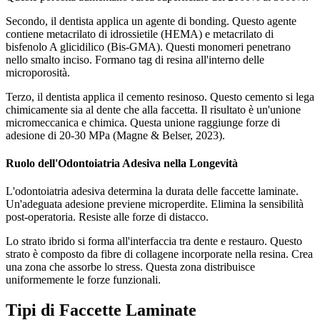
Secondo, il dentista applica un agente di bonding. Questo agente
contiene metacrilato di idrossietile (HEMA) e metacrilato di
bisfenolo A glicidilico (Bis-GMA). Questi monomeri penetrano
nello smalto inciso. Formano tag di resina all'interno delle
microporosità.
Terzo, il dentista applica il cemento resinoso. Questo cemento si lega
chimicamente sia al dente che alla faccetta. Il risultato è un'unione
micromeccanica e chimica. Questa unione raggiunge forze di
adesione di 20-30 MPa (Magne & Belser, 2023).
Ruolo dell'Odontoiatria Adesiva nella Longevità
L'odontoiatria adesiva determina la durata delle faccette laminate.
Un'adeguata adesione previene microperdite. Elimina la sensibilità
post-operatoria. Resiste alle forze di distacco.
Lo strato ibrido si forma all'interfaccia tra dente e restauro. Questo
strato è composto da fibre di collagene incorporate nella resina. Crea
una zona che assorbe lo stress. Questa zona distribuisce
uniformemente le forze funzionali.
Tipi di Faccette Laminate