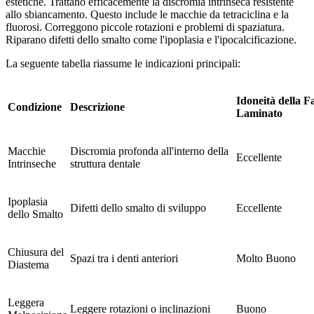
estetiche. Trattano efficacemente la discromia intrinseca resistente
allo sbiancamento. Questo include le macchie da tetraciclina e la
fluorosi. Correggono piccole rotazioni e problemi di spaziatura.
Riparano difetti dello smalto come l'ipoplasia e l'ipocalcificazione.
La seguente tabella riassume le indicazioni principali:
Idoneità della F
Condizione
Descrizione
Laminato
Macchie
Discromia profonda all'interno della
Eccellente
Intrinseche
struttura dentale
Ipoplasia
Difetti dello smalto di sviluppo
Eccellente
dello Smalto
Chiusura del
Spazi tra i denti anteriori
Molto Buono
Diastema
Leggera
Leggere rotazioni o inclinazioni
Buono