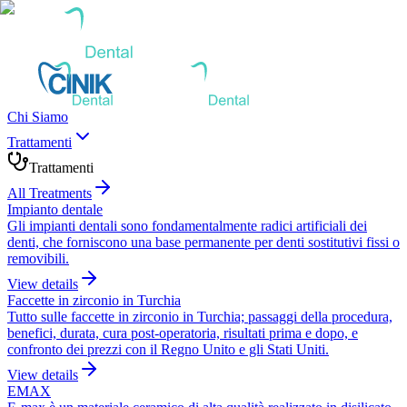
Chi Siamo
Trattamenti
Trattamenti
All Treatments
Impianto dentale
Gli impianti dentali sono fondamentalmente radici artificiali dei
denti, che forniscono una base permanente per denti sostitutivi fissi o
removibili.
View details
Faccette in zirconio in Turchia
Tutto sulle faccette in zirconio in Turchia; passaggi della procedura,
benefici, durata, cura post-operatoria, risultati prima e dopo, e
confronto dei prezzi con il Regno Unito e gli Stati Uniti.
View details
EMAX