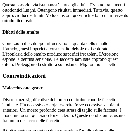
Questa "ortodonzia istantanea" attrae gli adulti. Evitano trattamenti
ortodontici lunghi. Ottengono risultati immediati. Tuttavia, questo
approccio ha dei limiti. Malocclusioni gravi richiedono un intervento
ortodontico reale.
Difetti dello smalto
Condizioni di sviluppo influenzano la qualità dello smalto.
L'amelogenesi imperfetta crea smalto debole e discolorato.
L'ipoplasia dello smalto produce superfici irregolari. L'erosione
espone la dentina sensibile. Le faccette laminate coprono questi
difetti. Proteggono la struttura sottostante. Migliorano l'aspetto.
Controindicazioni
Malocclusione grave
Discrepanze significative del morso controindicano le faccette
laminate. Un eccessivo overjet esercita forze eccessive sui denti
anteriori. Un morso profondo crea stress di taglio sulle faccette. I
morsi incrociati generano forze laterali. Queste condizioni causano
fratture o distacco delle faccette.
Il trattamento ortodontico deve precedere l'applicazione delle