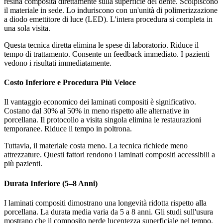
resina composita direttamente sulla superficie del dente. Scolpiscono
il materiale in sede. Lo induriscono con un'unità di polimerizzazione
a diodo emettitore di luce (LED). L'intera procedura si completa in
una sola visita.
Questa tecnica diretta elimina le spese di laboratorio. Riduce il
tempo di trattamento. Consente un feedback immediato. I pazienti
vedono i risultati immediatamente.
Costo Inferiore e Procedura Più Veloce
Il vantaggio economico dei laminati compositi è significativo.
Costano dal 30% al 50% in meno rispetto alle alternative in
porcellana. Il protocollo a visita singola elimina le restaurazioni
temporanee. Riduce il tempo in poltrona.
Tuttavia, il materiale costa meno. La tecnica richiede meno
attrezzature. Questi fattori rendono i laminati compositi accessibili a
più pazienti.
Durata Inferiore (5–8 Anni)
I laminati compositi dimostrano una longevità ridotta rispetto alla
porcellana. La durata media varia da 5 a 8 anni. Gli studi sull'usura
mostrano che il composito perde lucentezza superficiale nel tempo.