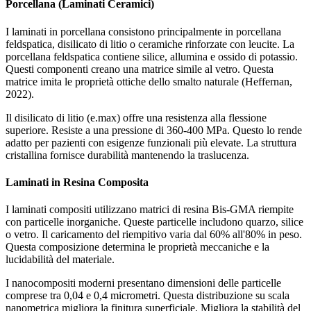
Porcellana (Laminati Ceramici)
I laminati in porcellana consistono principalmente in porcellana
feldspatica, disilicato di litio o ceramiche rinforzate con leucite. La
porcellana feldspatica contiene silice, allumina e ossido di potassio.
Questi componenti creano una matrice simile al vetro. Questa
matrice imita le proprietà ottiche dello smalto naturale (Heffernan,
2022).
Il disilicato di litio (e.max) offre una resistenza alla flessione
superiore. Resiste a una pressione di 360-400 MPa. Questo lo rende
adatto per pazienti con esigenze funzionali più elevate. La struttura
cristallina fornisce durabilità mantenendo la traslucenza.
Laminati in Resina Composita
I laminati compositi utilizzano matrici di resina Bis-GMA riempite
con particelle inorganiche. Queste particelle includono quarzo, silice
o vetro. Il caricamento del riempitivo varia dal 60% all'80% in peso.
Questa composizione determina le proprietà meccaniche e la
lucidabilità del materiale.
I nanocompositi moderni presentano dimensioni delle particelle
comprese tra 0,04 e 0,4 micrometri. Questa distribuzione su scala
nanometrica migliora la finitura superficiale. Migliora la stabilità del