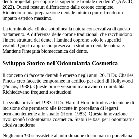
denti progettati per coprire la superficie frontale dei denti" (AACD,
2022). Questi restauri differiscono dalle corone complete.
Richiedono una preparazione dentale minima pur offrendo un
impatto estetico massimo.
La terminologia clinica sottolinea la natura conservativa di questo
trattamento. A differenza delle corone tradizionali che racchiudono
l'intera struttura del dente, i laminati coprono solo le superfici
visibili. Questo approccio preserva la struttura dentale naturale.
Mantiene l'integrità biomeccanica del dente.
Sviluppo Storico nell'Odontoiatria Cosmetica
Il concetto di faccette dentali è emerso negli anni '20. Il Dr. Charles
Pincus creò faccette temporanee in acrilico per attori di Hollywood
(Pincus, 1938). Queste prime versioni mancavano di durabilità.
Richiedevano frequenti sostituzioni.
La svolta arrivò nel 1983. Il Dr. Harold Horn introdusse tecniche di
incisione che permisero alle faccette in porcellana di legarsi
permanentemente allo smalto (Horn, 1983). Questa innovazione
rivoluzionò l'odontoiatria cosmetica. Stabilì le basi per l'odontoiatria
adesiva moderna.
Negli anni '90 si assistette all'introduzione di laminati in porcellana