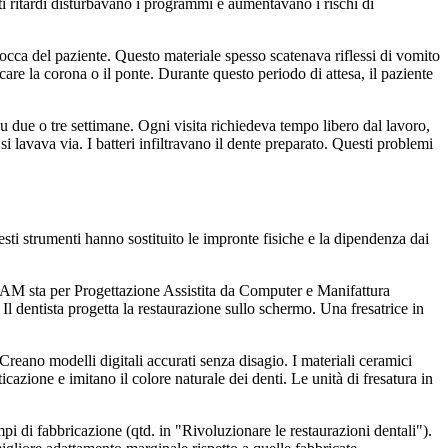
sti ritardi disturbavano i programmi e aumentavano i rischi di
a bocca del paziente. Questo materiale spesso scatenava riflessi di vomito
are la corona o il ponte. Durante questo periodo di attesa, il paziente
su due o tre settimane. Ogni visita richiedeva tempo libero dal lavoro,
i lavava via. I batteri infiltravano il dente preparato. Questi problemi
sti strumenti hanno sostituito le impronte fisiche e la dipendenza dai
AM sta per Progettazione Assistita da Computer e Manifattura
Il dentista progetta la restaurazione sullo schermo. Una fresatrice in
 Creano modelli digitali accurati senza disagio. I materiali ceramici
sticazione e imitano il colore naturale dei denti. Le unità di fresatura in
pi di fabbricazione (qtd. in "Rivoluzionare le restaurazioni dentali").