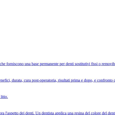
 che forniscono una base permanente per denti sostitutivi fissi o removibi
nefici, durata, cura post-operatoria, risultati prima e dopo, e confronto 
litio.
 l'aspetto dei denti. Un dentista applica una resina del colore del dente