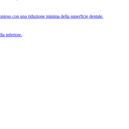
rmonioso con una riduzione minima della superficie dentale.
la inferiore.