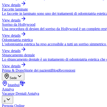
View details
Faccette laminate
Le faccette in laminato sono uno dei trattamenti di odontoiatria esteti
View details
Sorriso da Hollywood
Una procedura di design del sorriso da Hollywood è un completo restyli
View details
Odontoiatria estetica
L'odontoiatria estetica ha reso accessibile a tutti un sorriso simmetrico 
View details
Sbiancamento dentale
Lo sbiancamento dentale è un trattamento di odontoiatria estetica che 
View details
Prima & Dopo
Storie dei pazienti
Blog
Recensioni
Sede
Istanbul
Antalya
Vacanze Dentali Antalya
it
Prenota Online