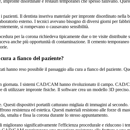
site, impronte disordinate e restauri temporanei che spesso fallivano. Que
per i pazienti. Il dentista inseriva materiale per impronte disordinato nell
boratorio esterno. I tecnici avevano bisogno di diversi giorni per fabbric
ntemente, si rompevano o causavano sensibilità.
cedura per la corona richiedeva tipicamente due o tre visite distribuite 
roduceva anche più opportunità di contaminazione. Il cemento temporaneo s
orie.
 cura a fianco del paziente?
ti hanno reso possibile il passaggio alla cura a fianco del paziente. Que
a in giornata. I sistemi CAD/CAM hanno rivoluzionato il campo. CAD/C
e di utilizzare impronte fisiche. Il software crea un modello 3D preciso. 
e. Questi dispositivi portatili catturano migliaia di immagini al secondo.
 offrono resistenza ed estetica. Questi materiali resistono alle forze di ma
cida, smalta e fissa la corona durante lo stesso appuntamento.
i migliorano significativamente l'efficienza procedurale e riducono i tem