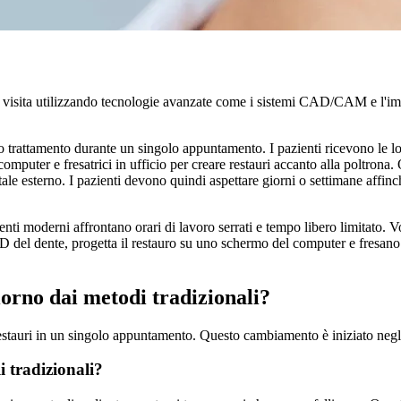
 visita utilizzando tecnologie avanzate come i sistemi CAD/CAM e l'ima
ero trattamento durante un singolo appuntamento. I pazienti ricevono le lo
l computer e fresatrici in ufficio per creare restauri accanto alla poltrona
ale esterno. I pazienti devono quindi aspettare giorni o settimane affinché
ti moderni affrontano orari di lavoro serrati e tempo libero limitato. Vog
3D del dente, progetta il restauro su uno schermo del computer e fresano
giorno dai metodi tradizionali?
 restauri in un singolo appuntamento. Questo cambiamento è iniziato negl
i tradizionali?