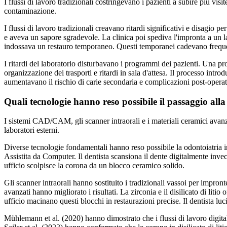
I flussi di lavoro tradizionali costringevano i pazienti a subire più vi
contaminazione.
I flussi di lavoro tradizionali creavano ritardi significativi e disagio 
e aveva un sapore sgradevole. La clinica poi spediva l'impronta a un la
indossava un restauro temporaneo. Questi temporanei cadevano freque
I ritardi del laboratorio disturbavano i programmi dei pazienti. Una pro
organizzazione dei trasporti e ritardi in sala d'attesa. Il processo int
aumentavano il rischio di carie secondaria e complicazioni post-operat
Quali tecnologie hanno reso possibile il passaggio alla
I sistemi CAD/CAM, gli scanner intraorali e i materiali ceramici avanza
laboratori esterni.
Diverse tecnologie fondamentali hanno reso possibile la odontoiatri
Assistita da Computer. Il dentista scansiona il dente digitalmente invec
ufficio scolpisce la corona da un blocco ceramico solido.
Gli scanner intraorali hanno sostituito i tradizionali vassoi per impront
avanzati hanno migliorato i risultati. La zirconia e il disilicato di litio
ufficio macinano questi blocchi in restaurazioni precise. Il dentista lu
Mühlemann et al. (2020) hanno dimostrato che i flussi di lavoro digital