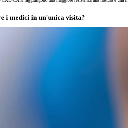
litio CAD/CAM raggiungono una maggiore resistenza alla frattura e una mi
 i medici in un'unica visita?