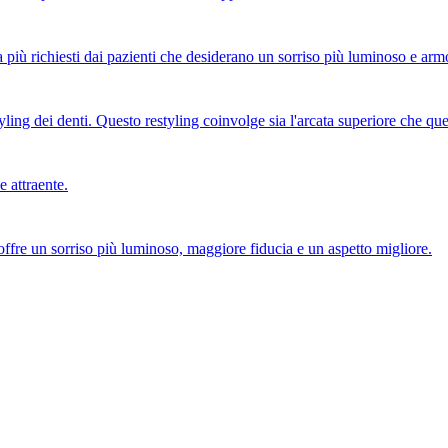
ca più richiesti dai pazienti che desiderano un sorriso più luminoso e a
ng dei denti. Questo restyling coinvolge sia l'arcata superiore che quel
e attraente.
offre un sorriso più luminoso, maggiore fiducia e un aspetto migliore.