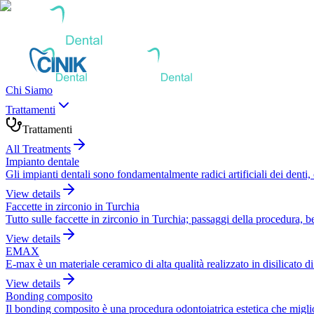
Chi Siamo
Trattamenti
Trattamenti
All Treatments
Impianto dentale
Gli impianti dentali sono fondamentalmente radici artificiali dei denti,
View details
Faccette in zirconio in Turchia
Tutto sulle faccette in zirconio in Turchia; passaggi della procedura, be
View details
EMAX
E-max è un materiale ceramico di alta qualità realizzato in disilicato di 
View details
Bonding composito
Il bonding composito è una procedura odontoiatrica estetica che migliora