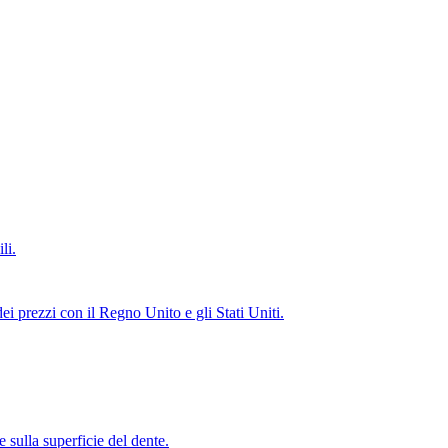
li.
dei prezzi con il Regno Unito e gli Stati Uniti.
 sulla superficie del dente.