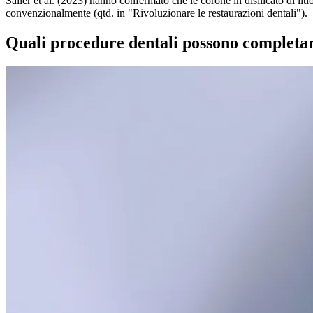
Sailer et al. (2023) hanno confermato che le corone in disilicato di 
convenzionalmente (qtd. in "Rivoluzionare le restaurazioni dentali").
Quali procedure dentali possono completare