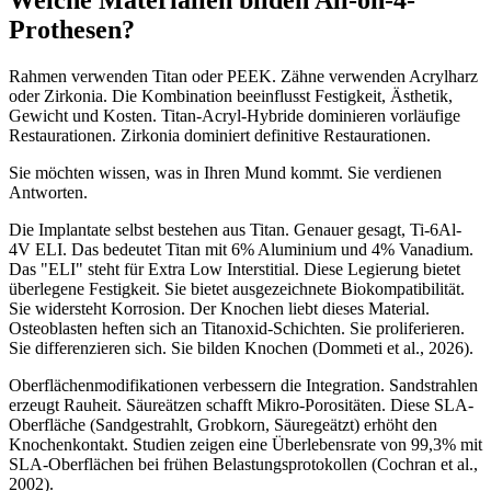
Prothesen?
Rahmen verwenden Titan oder PEEK. Zähne verwenden Acrylharz
oder Zirkonia. Die Kombination beeinflusst Festigkeit, Ästhetik,
Gewicht und Kosten. Titan-Acryl-Hybride dominieren vorläufige
Restaurationen. Zirkonia dominiert definitive Restaurationen.
Sie möchten wissen, was in Ihren Mund kommt. Sie verdienen
Antworten.
Die Implantate selbst bestehen aus Titan. Genauer gesagt, Ti-6Al-
4V ELI. Das bedeutet Titan mit 6% Aluminium und 4% Vanadium.
Das "ELI" steht für Extra Low Interstitial. Diese Legierung bietet
überlegene Festigkeit. Sie bietet ausgezeichnete Biokompatibilität.
Sie widersteht Korrosion. Der Knochen liebt dieses Material.
Osteoblasten heften sich an Titanoxid-Schichten. Sie proliferieren.
Sie differenzieren sich. Sie bilden Knochen (Dommeti et al., 2026).
Oberflächenmodifikationen verbessern die Integration. Sandstrahlen
erzeugt Rauheit. Säureätzen schafft Mikro-Porositäten. Diese SLA-
Oberfläche (Sandgestrahlt, Grobkorn, Säuregeätzt) erhöht den
Knochenkontakt. Studien zeigen eine Überlebensrate von 99,3% mit
SLA-Oberflächen bei frühen Belastungsprotokollen (Cochran et al.,
2002).