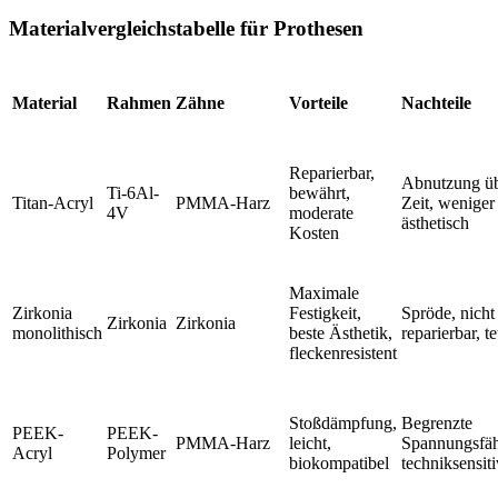
Materialvergleichstabelle für Prothesen
Material
Rahmen
Zähne
Vorteile
Nachteile
Reparierbar,
Abnutzung üb
Ti-6Al-
bewährt,
Titan-Acryl
PMMA-Harz
Zeit, weniger
4V
moderate
ästhetisch
Kosten
Maximale
Zirkonia
Festigkeit,
Spröde, nicht
Zirkonia
Zirkonia
monolithisch
beste Ästhetik,
reparierbar, t
fleckenresistent
Stoßdämpfung,
Begrenzte
PEEK-
PEEK-
PMMA-Harz
leicht,
Spannungsfäh
Acryl
Polymer
biokompatibel
techniksensiti