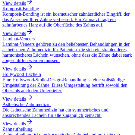
View details
Komposit-Bonding
Komposit-Bonding ist ein kosmetischer zahnärztlicher Eingriff, der
das Aussehen Ihrer Zähne verbessert. Ein Zahnarzt trägt ein
zahnfarbenes Harz auf die Oberfläche des Zahns auf.
View details
Laminat-Veneers
Laminat-Veneers gehören zu den beliebtesten Behandlungen in der
ästhetischen Zahnmedizin für Patienten, die sich ein strahlenderes,
harmonischeres Lächeln wünschen, ohne dass die Zähne dabei stark
abgeschliffen werden müssen.
View details
Hollywood-Lächeln
Eine Hollywood-Smile-Design-Behandlung ist eine vollständige
Umgestaltung der Zähne. Diese Umgestaltung betrifft sowohl den
Ober- als auch den Unterkiefer.
View details
Ästhetische Zahnmedizin
Die ästhetische Zahnmedizin hat ein symmetrisches und
ansprechendes Lächeln für alle zugänglich gemacht.
View details
Zahnaufhellung
Zahnaufhellung ist eine kosmetische Zahnbehandlung, die ein