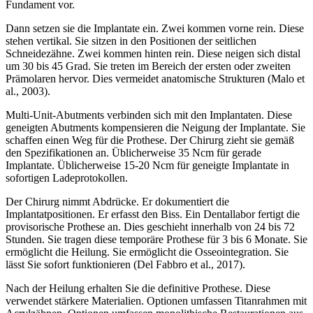
Fundament vor.
Dann setzen sie die Implantate ein. Zwei kommen vorne rein. Diese
stehen vertikal. Sie sitzen in den Positionen der seitlichen
Schneidezähne. Zwei kommen hinten rein. Diese neigen sich distal
um 30 bis 45 Grad. Sie treten im Bereich der ersten oder zweiten
Prämolaren hervor. Dies vermeidet anatomische Strukturen (Malo et
al., 2003).
Multi-Unit-Abutments verbinden sich mit den Implantaten. Diese
geneigten Abutments kompensieren die Neigung der Implantate. Sie
schaffen einen Weg für die Prothese. Der Chirurg zieht sie gemäß
den Spezifikationen an. Üblicherweise 35 Ncm für gerade
Implantate. Üblicherweise 15-20 Ncm für geneigte Implantate in
sofortigen Ladeprotokollen.
Der Chirurg nimmt Abdrücke. Er dokumentiert die
Implantatpositionen. Er erfasst den Biss. Ein Dentallabor fertigt die
provisorische Prothese an. Dies geschieht innerhalb von 24 bis 72
Stunden. Sie tragen diese temporäre Prothese für 3 bis 6 Monate. Sie
ermöglicht die Heilung. Sie ermöglicht die Osseointegration. Sie
lässt Sie sofort funktionieren (Del Fabbro et al., 2017).
Nach der Heilung erhalten Sie die definitive Prothese. Diese
verwendet stärkere Materialien. Optionen umfassen Titanrahmen mit