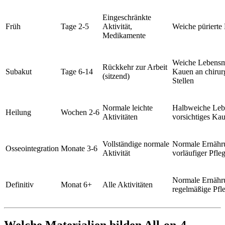
Eingeschränkte
Früh
Tage 2-5
Aktivität,
Weiche pürierte
Medikamente
Weiche Lebensmi
Rückkehr zur Arbeit
Subakut
Tage 6-14
Kauen an chirur
(sitzend)
Stellen
Normale leichte
Halbweiche Lebe
Heilung
Wochen 2-6
Aktivitäten
vorsichtiges Ka
Vollständige normale
Normale Ernähr
Osseointegration
Monate 3-6
Aktivität
vorläufiger Pfle
Normale Ernähr
Definitiv
Monat 6+
Alle Aktivitäten
regelmäßige Pfl
Welche Materialien bilden All-on-4-