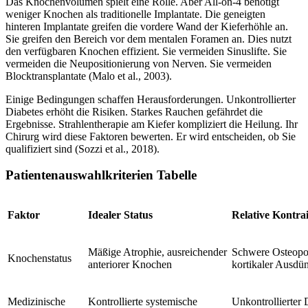
Das Knochenvolumen spielt eine Rolle. Aber All-on-4 benötigt
weniger Knochen als traditionelle Implantate. Die geneigten
hinteren Implantate greifen die vordere Wand der Kieferhöhle an.
Sie greifen den Bereich vor dem mentalen Foramen an. Dies nutzt
den verfügbaren Knochen effizient. Sie vermeiden Sinuslifte. Sie
vermeiden die Neupositionierung von Nerven. Sie vermeiden
Blocktransplantate (Malo et al., 2003).
Einige Bedingungen schaffen Herausforderungen. Unkontrollierter
Diabetes erhöht die Risiken. Starkes Rauchen gefährdet die
Ergebnisse. Strahlentherapie am Kiefer kompliziert die Heilung. Ihr
Chirurg wird diese Faktoren bewerten. Er wird entscheiden, ob Sie
qualifiziert sind (Sozzi et al., 2018).
Patientenauswahlkriterien Tabelle
Faktor
Idealer Status
Relative Kontra
Mäßige Atrophie, ausreichender
Schwere Osteopo
Knochenstatus
anteriorer Knochen
kortikaler Ausdü
Medizinische
Kontrollierte systemische
Unkontrollierter 