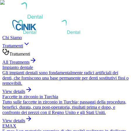
Chi Siamo
Trattamenti
Trattamenti
All Treatments
Impianto dentale
Gli impianti dentali sono fondamentalmente radici artificiali dei
denti, che forniscono una base permanente per denti sostitutivi fissi o
removibili.
View details
Faccette in zirconio in Turchia
Tutto sulle faccette in zirconio in Turchia; passaggi della procedura,
benefici, durata, cura post-operatoria, risultati prima e dopo, e
confronto dei prezzi con il Regno Unito e gli Stati Uniti.
View details
EMAX