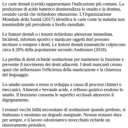
Le carie dentali (cavità) rappresentano l'indicazione più comune. La
produzione di acido batterico demineralizza lo smalto e la dentina,
creando cavità che richiedono otturazione. L'Organizzazione
Mondiale della Sanità (2017) identifica le carie come la malattia non
trasmissibile più prevalente a livello mondiale.
Le fratture dentali o i traumi richiedono attenzione immediata.
Incidenti, infortuni sportivi e masticare oggetti duri possono
incrinare o rompere i denti. Le lesioni dentali traumatiche colpiscono
circa il 20% della popolazione secondo Andreasen (2018).
La perdita di denti richiede sostituzione per mantenere la funzione e
prevenire il movimento dei denti adiacenti. I denti mancanti creano
spazi che influenzano l'efficienza della masticazione e la chiarezza
del linguaggio.
Lo smalto usurato o eroso si sviluppa a causa di processi chimici o
meccanici. Alimenti e bevande acide, e reflusso gastrico erodono lo
smalto. Il bruxismo consuma le superfici occlusali attraverso il
digrignamento.
I restauri vecchi falliti necessitano di sostituzione quando perdono, si
fratturano o mostrano un degrado marginale. Nessun restauro dura
per sempre, e il lavoro odontoiatrico invecchiato richiede un
rinnovamento periodico.