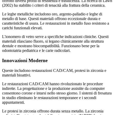
offrono diversi profili di resistenza e traslucenza. La ricerca di Lawn
(2002) ha stabilito i criteri di tenacità alla frattura della ceramica.
Le leghe metalliche includono oro, argento-palladio e leghe di
metallo di base. Questi materiali offrono eccezionale durata e
caratteristiche di usura. Le restaurazioni in metallo fuso resistono a
carichi funzionali elevati.
L'ionomero di vetro serve a specifiche indicazioni cliniche. Questi
materiali rilasciano fluoro, si legano chimicamente alla struttura
dentale e mostrano biocompatibilità. Funzionano bene per la
odontoiatria pediatrica e le carie radicolari.
Innovazioni Moderne
Queste includono restaurazioni CAD/CAM, protesi in zirconia e
materiali bioattivi.
Le restaurazioni CAD/CAM hanno rivoluzionato le procedure
indirette. La progettazione e la produzione assistite da computer
consentono corone e intarsi nello stesso giorno. I sistemi di fresatura
in studio eliminano le restaurazioni temporanee e i secondi
appuntamenti.
Le protesi in zirconia offrono durata senza metallo. La zirconia