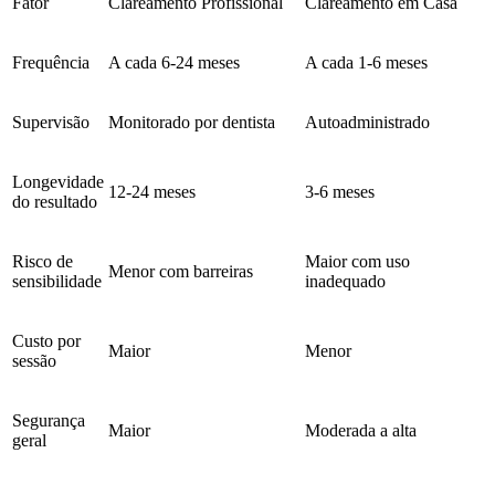
Fator
Clareamento Profissional
Clareamento em Casa
Frequência
A cada 6-24 meses
A cada 1-6 meses
Supervisão
Monitorado por dentista
Autoadministrado
Longevidade
12-24 meses
3-6 meses
do resultado
Risco de
Maior com uso
Menor com barreiras
sensibilidade
inadequado
Custo por
Maior
Menor
sessão
Segurança
Maior
Moderada a alta
geral