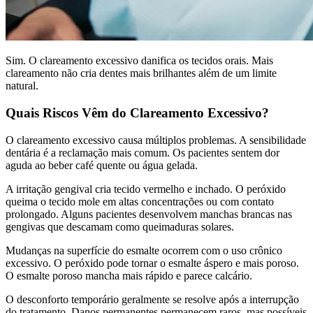
Sim. O clareamento excessivo danifica os tecidos orais. Mais
clareamento não cria dentes mais brilhantes além de um limite
natural.
Quais Riscos Vêm do Clareamento Excessivo?
O clareamento excessivo causa múltiplos problemas. A sensibilidade
dentária é a reclamação mais comum. Os pacientes sentem dor
aguda ao beber café quente ou água gelada.
A irritação gengival cria tecido vermelho e inchado. O peróxido
queima o tecido mole em altas concentrações ou com contato
prolongado. Alguns pacientes desenvolvem manchas brancas nas
gengivas que descamam como queimaduras solares.
Mudanças na superfície do esmalte ocorrem com o uso crônico
excessivo. O peróxido pode tornar o esmalte áspero e mais poroso.
O esmalte poroso mancha mais rápido e parece calcário.
O desconforto temporário geralmente se resolve após a interrupção
do tratamento. Danos permanentes permanecem raros, mas possíveis