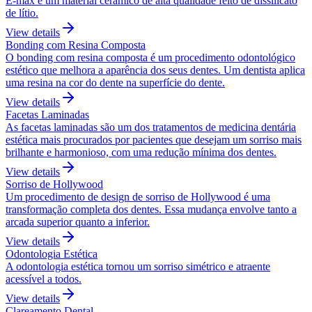
E-max é um material cerâmico de alta qualidade feito de dissilicato
de lítio.
View details
Bonding com Resina Composta
O bonding com resina composta é um procedimento odontológico
estético que melhora a aparência dos seus dentes. Um dentista aplica
uma resina na cor do dente na superfície do dente.
View details
Facetas Laminadas
As facetas laminadas são um dos tratamentos de medicina dentária
estética mais procurados por pacientes que desejam um sorriso mais
brilhante e harmonioso, com uma redução mínima dos dentes.
View details
Sorriso de Hollywood
Um procedimento de design de sorriso de Hollywood é uma
transformação completa dos dentes. Essa mudança envolve tanto a
arcada superior quanto a inferior.
View details
Odontologia Estética
A odontologia estética tornou um sorriso simétrico e atraente
acessível a todos.
View details
Clareamento Dental