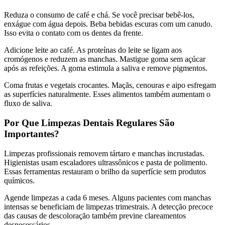
Reduza o consumo de café e chá. Se você precisar bebê-los,
enxágue com água depois. Beba bebidas escuras com um canudo.
Isso evita o contato com os dentes da frente.
Adicione leite ao café. As proteínas do leite se ligam aos
cromógenos e reduzem as manchas. Mastigue goma sem açúcar
após as refeições. A goma estimula a saliva e remove pigmentos.
Coma frutas e vegetais crocantes. Maçãs, cenouras e aipo esfregam
as superfícies naturalmente. Esses alimentos também aumentam o
fluxo de saliva.
Por Que Limpezas Dentais Regulares São
Importantes?
Limpezas profissionais removem tártaro e manchas incrustadas.
Higienistas usam escaladores ultrassônicos e pasta de polimento.
Essas ferramentas restauram o brilho da superfície sem produtos
químicos.
Agende limpezas a cada 6 meses. Alguns pacientes com manchas
intensas se beneficiam de limpezas trimestrais. A detecção precoce
das causas de descoloração também previne clareamentos
desnecessários.