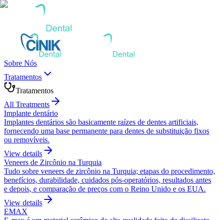
Sobre Nós
Tratamentos
Tratamentos
All Treatments
Implante dentário
Implantes dentários são basicamente raízes de dentes artificiais,
fornecendo uma base permanente para dentes de substituição fixos
ou removíveis.
View details
Veneers de Zircônio na Turquia
Tudo sobre veneers de zircônio na Turquia; etapas do procedimento,
benefícios, durabilidade, cuidados pós-operatórios, resultados antes
e depois, e comparação de preços com o Reino Unido e os EUA.
View details
EMAX