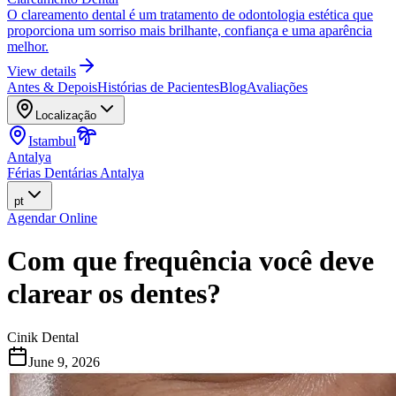
O clareamento dental é um tratamento de odontologia estética que
proporciona um sorriso mais brilhante, confiança e uma aparência
melhor.
View details
Antes & Depois
Histórias de Pacientes
Blog
Avaliações
Localização
Istambul
Antalya
Férias Dentárias Antalya
pt
Agendar Online
Com que frequência você deve
clarear os dentes?
Cinik Dental
June 9, 2026