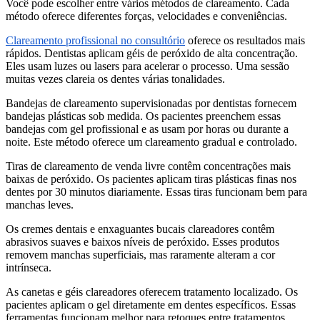
Você pode escolher entre vários métodos de clareamento. Cada
método oferece diferentes forças, velocidades e conveniências.
Clareamento profissional no consultório
oferece os resultados mais
rápidos. Dentistas aplicam géis de peróxido de alta concentração.
Eles usam luzes ou lasers para acelerar o processo. Uma sessão
muitas vezes clareia os dentes várias tonalidades.
Bandejas de clareamento supervisionadas por dentistas fornecem
bandejas plásticas sob medida. Os pacientes preenchem essas
bandejas com gel profissional e as usam por horas ou durante a
noite. Este método oferece um clareamento gradual e controlado.
Tiras de clareamento de venda livre contêm concentrações mais
baixas de peróxido. Os pacientes aplicam tiras plásticas finas nos
dentes por 30 minutos diariamente. Essas tiras funcionam bem para
manchas leves.
Os cremes dentais e enxaguantes bucais clareadores contêm
abrasivos suaves e baixos níveis de peróxido. Esses produtos
removem manchas superficiais, mas raramente alteram a cor
intrínseca.
As canetas e géis clareadores oferecem tratamento localizado. Os
pacientes aplicam o gel diretamente em dentes específicos. Essas
ferramentas funcionam melhor para retoques entre tratamentos