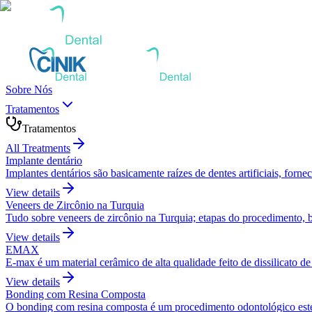
Sobre Nós
Tratamentos
Tratamentos
All Treatments
Implante dentário
Implantes dentários são basicamente raízes de dentes artificiais, for
View details
Veneers de Zircônio na Turquia
Tudo sobre veneers de zircônio na Turquia; etapas do procedimento, 
View details
EMAX
E-max é um material cerâmico de alta qualidade feito de dissilicato de l
View details
Bonding com Resina Composta
O bonding com resina composta é um procedimento odontológico estéti