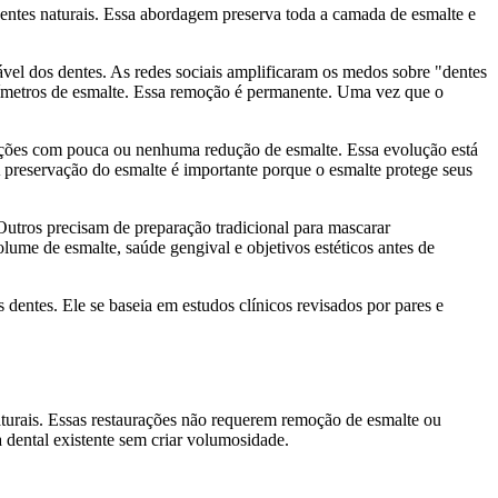
dentes naturais. Essa abordagem preserva toda a camada de esmalte e
ável dos dentes. As redes sociais amplificaram os medos sobre "dentes
milímetros de esmalte. Essa remoção é permanente. Uma vez que o
rações com pouca ou nenhuma redução de esmalte. Essa evolução está
 A preservação do esmalte é importante porque o esmalte protege seus
Outros precisam de preparação tradicional para mascarar
olume de esmalte, saúde gengival e objetivos estéticos antes de
s dentes. Ele se baseia em estudos clínicos revisados por pares e
naturais. Essas restaurações não requerem remoção de esmalte ou
 dental existente sem criar volumosidade.