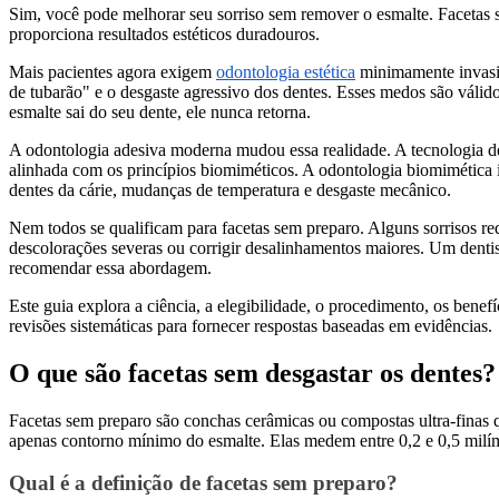
Sim, você pode melhorar seu sorriso sem remover o esmalte. Facetas 
proporciona resultados estéticos duradouros.
Mais pacientes agora exigem
odontologia estética
minimamente invasiva
de tubarão" e o desgaste agressivo dos dentes. Esses medos são válid
esmalte sai do seu dente, ele nunca retorna.
A odontologia adesiva moderna mudou essa realidade. A tecnologia d
alinhada com os princípios biomiméticos. A odontologia biomimética im
dentes da cárie, mudanças de temperatura e desgaste mecânico.
Nem todos se qualificam para facetas sem preparo. Alguns sorrisos re
descolorações severas ou corrigir desalinhamentos maiores. Um dentist
recomendar essa abordagem.
Este guia explora a ciência, a elegibilidade, o procedimento, os benefí
revisões sistemáticas para fornecer respostas baseadas em evidências.
O que são facetas sem desgastar os dentes?
Facetas sem preparo são conchas cerâmicas ou compostas ultra-finas q
apenas contorno mínimo do esmalte. Elas medem entre 0,2 e 0,5 milíme
Qual é a definição de facetas sem preparo?