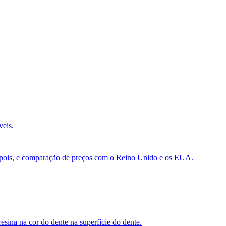
veis.
e depois, e comparação de preços com o Reino Unido e os EUA.
sina na cor do dente na superfície do dente.