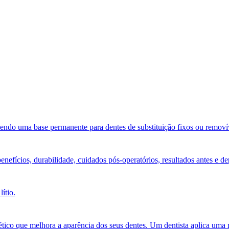
necendo uma base permanente para dentes de substituição fixos ou removí
benefícios, durabilidade, cuidados pós-operatórios, resultados antes 
ítio.
co que melhora a aparência dos seus dentes. Um dentista aplica uma re