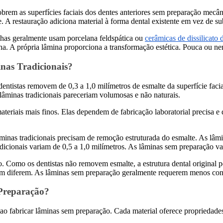
brem as superfícies faciais dos dentes anteriores sem preparação mecâ
. A restauração adiciona material à forma dental existente em vez de subs
chas geralmente usam porcelana feldspática ou
cerâmicas de dissilicato d
fina. A própria lâmina proporciona a transformação estética. Pouca ou 
as Tradicionais?
entistas removem de 0,3 a 1,0 milímetros de esmalte da superfície faci
lâminas tradicionais pareceriam volumosas e não naturais.
eriais mais finos. Elas dependem de fabricação laboratorial precisa e
âminas tradicionais precisam de remoção estruturada do esmalte. As l
icionais variam de 0,5 a 1,0 milímetros. As lâminas sem preparação var
 Como os dentistas não removem esmalte, a estrutura dental original p
m diferem. As lâminas sem preparação geralmente requerem menos consu
 Preparação?
ao fabricar lâminas sem preparação. Cada material oferece propriedades 