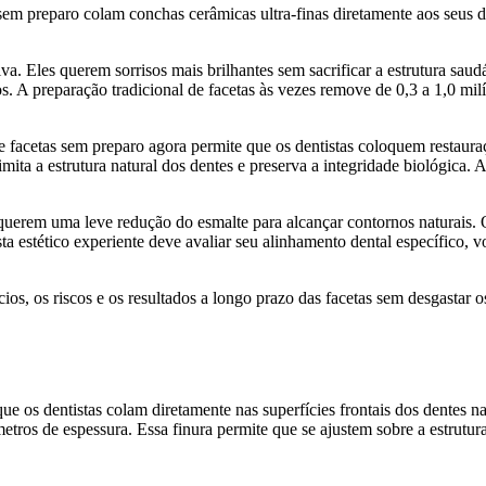
sem preparo colam conchas cerâmicas ultra-finas diretamente aos seus 
. Eles querem sorrisos mais brilhantes sem sacrificar a estrutura saud
os. A preparação tradicional de facetas às vezes remove de 0,3 a 1,0 
e facetas sem preparo agora permite que os dentistas coloquem restau
ita a estrutura natural dos dentes e preserva a integridade biológica.
querem uma leve redução do esmalte para alcançar contornos naturais. 
a estético experiente deve avaliar seu alinhamento dental específico, v
cios, os riscos e os resultados a longo prazo das facetas sem desgastar o
ue os dentistas colam diretamente nas superfícies frontais dos dentes 
tros de espessura. Essa finura permite que se ajustem sobre a estrutura