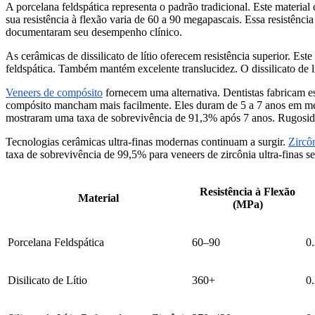
A porcelana feldspática representa o padrão tradicional. Este material
sua resistência à flexão varia de 60 a 90 megapascais. Essa resistênci
documentaram seu desempenho clínico.
As cerâmicas de dissilicato de lítio oferecem resistência superior. Est
feldspática. Também mantém excelente translucidez. O dissilicato de 
Veneers de compósito
fornecem uma alternativa. Dentistas fabricam es
compósito mancham mais facilmente. Eles duram de 5 a 7 anos em méd
mostraram uma taxa de sobrevivência de 91,3% após 7 anos. Rugosida
Tecnologias cerâmicas ultra-finas modernas continuam a surgir.
Zircôn
taxa de sobrevivência de 99,5% para veneers de zircônia ultra-finas s
Resistência à Flexão
Material
(MPa)
Porcelana Feldspática
60–90
0
Disilicato de Lítio
360+
0