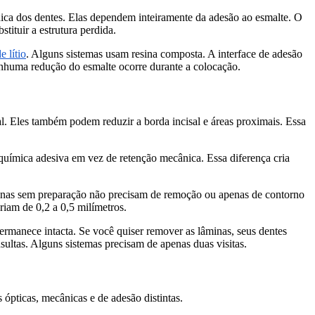
nica dos dentes. Elas dependem inteiramente da adesão ao esmalte. O
tituir a estrutura perdida.
e lítio
. Alguns sistemas usam resina composta. A interface de adesão
nenhuma redução do esmalte ocorre durante a colocação.
al. Eles também podem reduzir a borda incisal e áreas proximais. Essa
 química adesiva em vez de retenção mecânica. Essa diferença cria
âminas sem preparação não precisam de remoção ou apenas de contorno
iam de 0,2 a 0,5 milímetros.
ermanece intacta. Se você quiser remover as lâminas, seus dentes
ltas. Alguns sistemas precisam de apenas duas visitas.
ópticas, mecânicas e de adesão distintas.