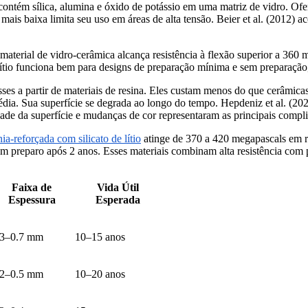
 contém sílica, alumina e óxido de potássio em uma matriz de vidro. Ofe
a mais baixa limita seu uso em áreas de alta tensão. Beier et al. (2012)
e material de vidro-cerâmica alcança resistência à flexão superior a 360 
lítio funciona bem para designs de preparação mínima e sem preparação,
ses a partir de materiais de resina. Eles custam menos do que cerâmic
ia. Sua superfície se degrada ao longo do tempo. Hepdeniz et al. (202
de da superfície e mudanças de cor representaram as principais compli
ia-reforçada com silicato de lítio
atinge de 370 a 420 megapascals em re
em preparo após 2 anos. Esses materiais combinam alta resistência com p
Faixa de
Vida Útil
Espessura
Esperada
.3–0.7 mm
10–15 anos
.2–0.5 mm
10–20 anos