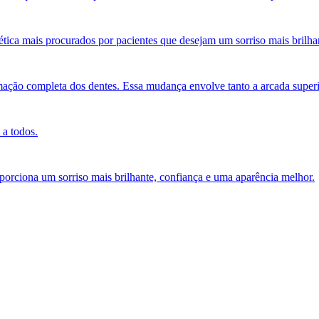
tética mais procurados por pacientes que desejam um sorriso mais bril
ção completa dos dentes. Essa mudança envolve tanto a arcada superio
 a todos.
porciona um sorriso mais brilhante, confiança e uma aparência melhor.