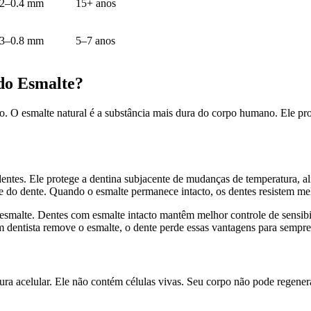
.2–0.4 mm
15+ anos
.3–0.8 mm
5–7 anos
 do Esmalte?
ro. O esmalte natural é a substância mais dura do corpo humano. Ele pr
s dentes. Ele protege a dentina subjacente de mudanças de temperatura,
cie do dente. Quando o esmalte permanece intacto, os dentes resistem mel
smalte. Dentes com esmalte intacto mantêm melhor controle de sensibil
 dentista remove o esmalte, o dente perde essas vantagens para sempre
ra acelular. Ele não contém células vivas. Seu corpo não pode regener