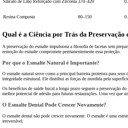
Silicato de Lítio Reforçado com Zircônia
370–420
0
Resina Composta
80–150
0
Qual é a Ciência por Trás da Preservação
A preservação do esmalte impulsiona a filosofia de facetas sem prepa
remoção do esmalte compromete permanentemente essa proteção.
Por que o Esmalte Natural é Importante?
O esmalte natural serve como a principal barreira protetora para seu
integridade estrutural. Ele distribui as forças de mordida pela superfí
Os benefícios de saúde bucal a longo prazo seguem a preservação do e
melhor potencial de adesão para futuras restaurações. Uma vez que um
O Esmalte Dental Pode Crescer Novamente?
O esmalte dental não pode crescer novamente. O esmalte é uma estrutu
irreversível.