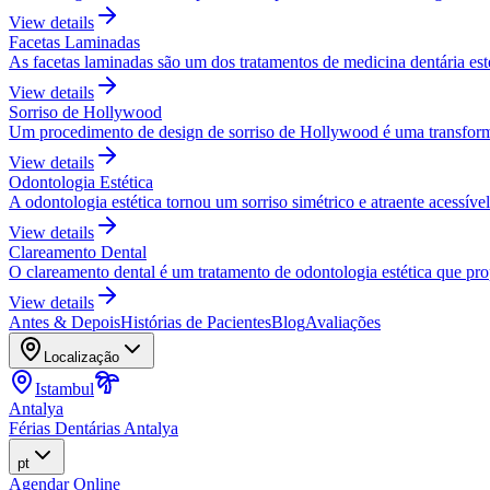
View details
Facetas Laminadas
As facetas laminadas são um dos tratamentos de medicina dentária es
View details
Sorriso de Hollywood
Um procedimento de design de sorriso de Hollywood é uma transforma
View details
Odontologia Estética
A odontologia estética tornou um sorriso simétrico e atraente acessível
View details
Clareamento Dental
O clareamento dental é um tratamento de odontologia estética que pro
View details
Antes & Depois
Histórias de Pacientes
Blog
Avaliações
Localização
Istambul
Antalya
Férias Dentárias Antalya
pt
Agendar Online