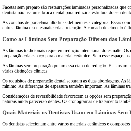
Facetas sem preparo são restaurações laminadas personalizadas que co
dentista não usa uma broca dental para reduzir a estrutura do seu dente
As conchas de porcelana ultrafinas definem esta categoria. Essas con
entre a lâmina e seu esmalte cria a retenção. A camada de cimento é 
Como as Lâminas Sem Preparação Diferem das Lâmin
As lâminas tradicionais requerem redução intencional do esmalte. Os d
preparação cria espaço para o material cerâmico. Sem esse espaço, as 
As lâminas sem preparação pulam essa etapa de redução. Elas usam mat
várias distinções clínicas.
Os requisitos de preparação dental separam as duas abordagens. As l
mínimo. As diferenças de espessura também importam. As lâminas trad
Considerações de reversibilidade favorecem as opções sem preparação.
naturais ainda parecerão dentes. Os cronogramas de tratamento també
Quais Materiais os Dentistas Usam em Lâminas Sem
Os dentistas selecionam entre vários materiais cerâmicos e compostos 