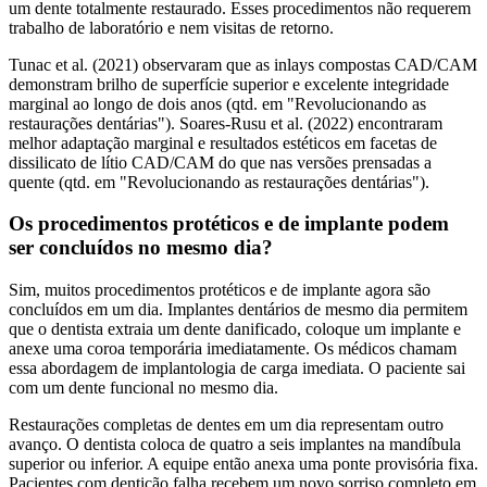
um dente totalmente restaurado. Esses procedimentos não requerem
trabalho de laboratório e nem visitas de retorno.
Tunac et al. (2021) observaram que as inlays compostas CAD/CAM
demonstram brilho de superfície superior e excelente integridade
marginal ao longo de dois anos (qtd. em "Revolucionando as
restaurações dentárias"). Soares-Rusu et al. (2022) encontraram
melhor adaptação marginal e resultados estéticos em facetas de
dissilicato de lítio CAD/CAM do que nas versões prensadas a
quente (qtd. em "Revolucionando as restaurações dentárias").
Os procedimentos protéticos e de implante podem
ser concluídos no mesmo dia?
Sim, muitos procedimentos protéticos e de implante agora são
concluídos em um dia. Implantes dentários de mesmo dia permitem
que o dentista extraia um dente danificado, coloque um implante e
anexe uma coroa temporária imediatamente. Os médicos chamam
essa abordagem de implantologia de carga imediata. O paciente sai
com um dente funcional no mesmo dia.
Restaurações completas de dentes em um dia representam outro
avanço. O dentista coloca de quatro a seis implantes na mandíbula
superior ou inferior. A equipe então anexa uma ponte provisória fixa.
Pacientes com dentição falha recebem um novo sorriso completo em