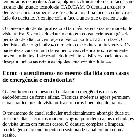
temporárias de acrílico. Agora, algumas clínicas oferecem facetas no
mesmo dia usando tecnologia CAD/CAM. O dentista prepara o
dente, escaneia a superfície e fresadora uma fina faceta cerâmica ao
lado do paciente. A equipe cola a faceta antes que o paciente saia.
O clareamento dental profissional também se encaixa no modelo de
visita única. Sistemas de clareamento em consultório usam géis de
peróxido de alta concentração ativados por luz LED ou laser. O
dentista aplica o gel, ativa-o e repete o ciclo duas ou três vezes. Os
pacientes alcançam um clareamento visível em aproximadamente
noventa minutos. Este resultado imediato satisfaz os pacientes que
desejam melhorias estéticas rápidas para eventos futuros.
Como o atendimento no mesmo dia lida com casos
de emergência e endodontia?
O atendimento no mesmo dia lida com emergências e casos
endodônticos de forma eficaz. Técnicas modernas agora permitem
canais radiculares de visita única e reparos imediatos de traumas.
O tratamento de canal radicular tradicionalmente abrangia duas ou
três consultas. Técnicas modernas agora permitem canais radiculares
de visita única em muitos casos. O dentista completa a limpeza,
modelagem e preenchimento do sistema de canal em uma única
sessão.