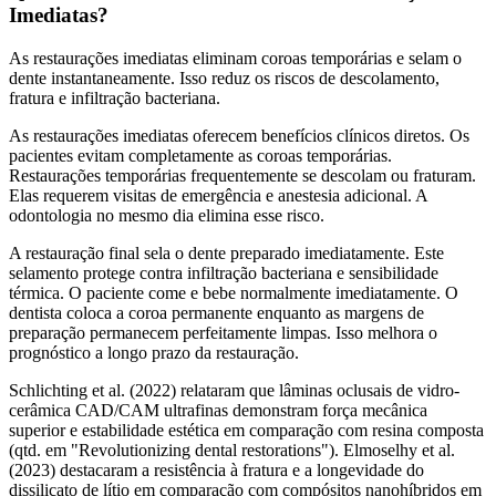
Imediatas?
As restaurações imediatas eliminam coroas temporárias e selam o
dente instantaneamente. Isso reduz os riscos de descolamento,
fratura e infiltração bacteriana.
As restaurações imediatas oferecem benefícios clínicos diretos. Os
pacientes evitam completamente as coroas temporárias.
Restaurações temporárias frequentemente se descolam ou fraturam.
Elas requerem visitas de emergência e anestesia adicional. A
odontologia no mesmo dia elimina esse risco.
A restauração final sela o dente preparado imediatamente. Este
selamento protege contra infiltração bacteriana e sensibilidade
térmica. O paciente come e bebe normalmente imediatamente. O
dentista coloca a coroa permanente enquanto as margens de
preparação permanecem perfeitamente limpas. Isso melhora o
prognóstico a longo prazo da restauração.
Schlichting et al. (2022) relataram que lâminas oclusais de vidro-
cerâmica CAD/CAM ultrafinas demonstram força mecânica
superior e estabilidade estética em comparação com resina composta
(qtd. em "Revolutionizing dental restorations"). Elmoselhy et al.
(2023) destacaram a resistência à fratura e a longevidade do
dissilicato de lítio em comparação com compósitos nanohíbridos em