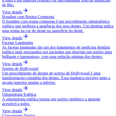
E-max é um material cerâmico de alta qualidade feito de dissilicato
de lítio.
View details
Bonding com Resina Composta
O bonding com resina composta é um procedimento odontológico
estético que melhora a aparência dos seus dentes. Um dentista aplica
uma resina na cor do dente na superfície do dente.
View details
Facetas Laminadas
As facetas laminadas são um dos tratamentos de medicina dentária
estética mais procurados por pacientes que desejam um sorriso mais
brilhante e harmonioso, com uma redução mínima dos dentes.
View details
Sorriso de Hollywood
Um procedimento de design de sorriso de Hollywood é uma
transformação completa dos dentes. Essa mudança envolve tanto a
arcada superior quanto a inferior.
View details
Odontologia Estética
A odontologia estética tornou um sorriso simétrico e atraente
acessível a todos.
View details
Clareamento Dental