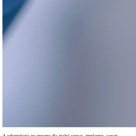
A odontologia no mesmo dia inclui coroas, implantes, canais