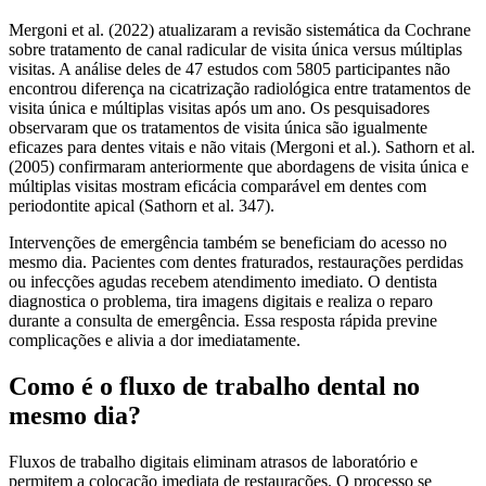
Mergoni et al. (2022) atualizaram a revisão sistemática da Cochrane
sobre tratamento de canal radicular de visita única versus múltiplas
visitas. A análise deles de 47 estudos com 5805 participantes não
encontrou diferença na cicatrização radiológica entre tratamentos de
visita única e múltiplas visitas após um ano. Os pesquisadores
observaram que os tratamentos de visita única são igualmente
eficazes para dentes vitais e não vitais (Mergoni et al.). Sathorn et al.
(2005) confirmaram anteriormente que abordagens de visita única e
múltiplas visitas mostram eficácia comparável em dentes com
periodontite apical (Sathorn et al. 347).
Intervenções de emergência também se beneficiam do acesso no
mesmo dia. Pacientes com dentes fraturados, restaurações perdidas
ou infecções agudas recebem atendimento imediato. O dentista
diagnostica o problema, tira imagens digitais e realiza o reparo
durante a consulta de emergência. Essa resposta rápida previne
complicações e alivia a dor imediatamente.
Como é o fluxo de trabalho dental no
mesmo dia?
Fluxos de trabalho digitais eliminam atrasos de laboratório e
permitem a colocação imediata de restaurações. O processo se