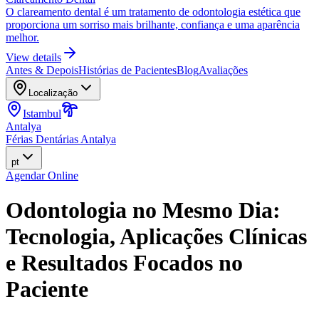
O clareamento dental é um tratamento de odontologia estética que
proporciona um sorriso mais brilhante, confiança e uma aparência
melhor.
View details
Antes & Depois
Histórias de Pacientes
Blog
Avaliações
Localização
Istambul
Antalya
Férias Dentárias Antalya
pt
Agendar Online
Odontologia no Mesmo Dia:
Tecnologia, Aplicações Clínicas
e Resultados Focados no
Paciente