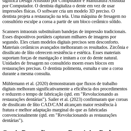
significa Design Assistido por Computador e Manufatura Assistida
por Computador. O dentista digitaliza o dente em vez de usar
impressões físicas. O software cria um modelo 3D preciso. O
dentista projeta a restauração na tela. Uma máquina de fresagem no
consultório esculpe a coroa a partir de um bloco cerâmico sólido.
Scanners intraorais substituíram bandejas de impressão tradicionais.
Esses dispositivos portáteis capturam milhares de imagens por
segundo. Eles criam modelos digitais precisos sem desconforto.
Materiais cerâmicos avançados melhoraram os resultados. Zircônia e
dissilicato de lítio oferecem resistência e estética. Esses materiais
suportam forças de mastigação e imitam a cor do dente natural.
Unidades de fresagem no consultório moem esses blocos em
restaurações precisas. O dentista polimenta, esmalta e une a coroa
durante a mesma consulta.
Mühlemann et al. (2020) demonstraram que fluxos de trabalho
digitais melhoram significativamente a eficiência dos procedimentos
e reduzem o tempo de fabricação (qtd. em "Revolucionando as
restaurações dentárias"). Sailer et al. (2023) confirmaram que coroas
de dissilicato de lítio CAD/CAM alcançam maior resistência à
fratura e melhor adaptação marginal do que as fabricadas
convencionalmente (qtd. em "Revolucionando as restaurações
dentárias").