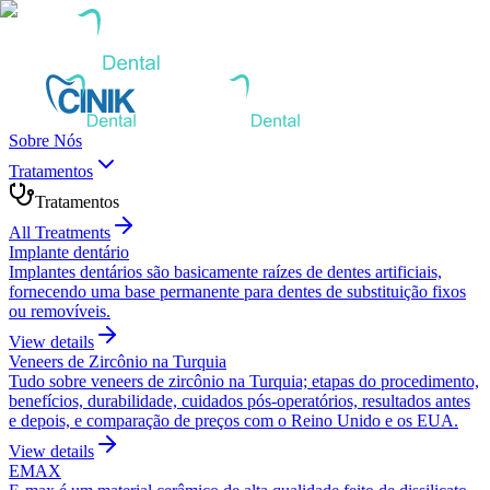
Sobre Nós
Tratamentos
Tratamentos
All Treatments
Implante dentário
Implantes dentários são basicamente raízes de dentes artificiais,
fornecendo uma base permanente para dentes de substituição fixos
ou removíveis.
View details
Veneers de Zircônio na Turquia
Tudo sobre veneers de zircônio na Turquia; etapas do procedimento,
benefícios, durabilidade, cuidados pós-operatórios, resultados antes
e depois, e comparação de preços com o Reino Unido e os EUA.
View details
EMAX