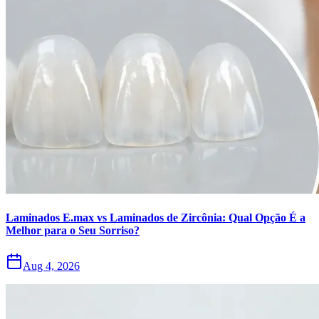
Laminados E.max vs Laminados de Zircônia: Qual Opção É a
Melhor para o Seu Sorriso?
Aug 4, 2026