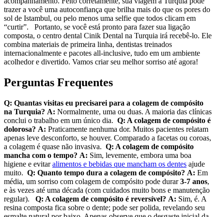
acompanhamento. Feito corretamente, sua viagem à Turquia pode
trazer a você uma autoconfiança que brilha mais do que os pores do
sol de Istambul, ou pelo menos uma selfie que todos clicam em
“curtir”. Portanto, se você está pronto para fazer sua ligação
composta, o centro dental Cinik Dental na Turquia irá recebê-lo. Ele
combina materiais de primeira linha, dentistas treinados
internacionalmente e pacotes all-inclusive, tudo em um ambiente
acolhedor e divertido. Vamos criar seu melhor sorriso até agora!
Perguntas Frequentes
Q: Quantas visitas eu precisarei para a colagem de compósito
na Turquia?
A:
Normalmente, uma ou duas. A maioria das clínicas
conclui o trabalho em um único dia.
Q: A colagem de compósito é
dolorosa?
A:
Praticamente nenhuma dor. Muitos pacientes relatam
apenas leve desconforto, se houver. Comparado a facetas ou coroas,
a colagem é quase não invasiva.
Q: A colagem de compósito
mancha com o tempo?
A:
Sim, levemente, embora uma boa
higiene e evitar
alimentos e bebidas que mancham os dentes
ajude
muito.
Q: Quanto tempo dura a colagem de compósito?
A:
Em
média, um sorriso com colagem de compósito pode durar
3-7 anos
,
e às vezes até uma década (com cuidados muito bons e manutenção
regular).
Q: A colagem de compósito é reversível?
A:
Sim, é. A
resina composta fica sobre o dente; pode ser polida, revelando seu
esmalte natural por baixo. Apenas observe que o desgaste inicial da