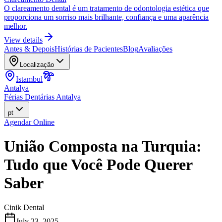
O clareamento dental é um tratamento de odontologia estética que
proporciona um sorriso mais brilhante, confiança e uma aparência
melhor.
View details
Antes & Depois
Histórias de Pacientes
Blog
Avaliações
Localização
Istambul
Antalya
Férias Dentárias Antalya
pt
Agendar Online
União Composta na Turquia:
Tudo que Você Pode Querer
Saber
Cinik Dental
July 23, 2025