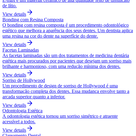
E-max é um material cerâmico de alta qualidade feito de dissilicato
de lítio.
View details
Bonding com Resina Composta
O bonding com resina composta é um procedimento odontológico
estético que melhora a aparência dos seus dentes. Um dentista aplica
uma resina na cor do dente na superfície do dente.
View details
Facetas Laminadas
As facetas laminadas são um dos tratamentos de medicina dentária
estética mais procurados por pacientes que desejam um sorriso mais
brilhante e harmonioso, com uma redução mínima dos dentes.
View details
Sorriso de Hollywood
Um procedimento de design de sorriso de Hollywood é uma
transformação completa dos dentes. Essa mudança envolve tanto a
arcada superior quanto a inferior.
View details
Odontologia Estética
A odontologia estética tornou um sorriso simétrico e atraente
acessível a todos.
View details
Clareamento Dental