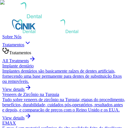
Sobre Nós
Tratamentos
Tratamentos
All Treatments
Implante dentário
Implantes dentários são basicamente raízes de dentes artificiais,
fornecendo uma base permanente para dentes de substituição fixos
ou removíveis.
View details
Veneers de Zircônio na Turquia
Tudo sobre veneers de zircônio na Turquia; etapas do procedimento,
benefícios, durabilidade, cuidados pós-operatórios, resultados antes
e depois, e comparação de preços com o Reino Unido e os EUA.
View details
EMAX