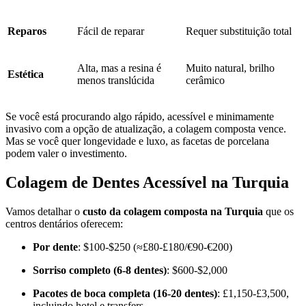
Reparos
Fácil de reparar
Requer substituição total
Alta, mas a resina é
Muito natural, brilho
Estética
menos translúcida
cerâmico
Se você está procurando algo rápido, acessível e minimamente
invasivo com a opção de atualização, a colagem composta vence.
Mas se você quer longevidade e luxo, as facetas de porcelana
podem valer o investimento.
Colagem de Dentes Acessível na Turquia
Vamos detalhar o
custo da colagem composta na Turquia
que os
centros dentários oferecem:
Por dente
: $100-$250 (≈£80-£180/€90-€200)
Sorriso completo (6-8 dentes)
: $600-$2,000
Pacotes de boca completa (16-20 dentes)
: £1,150-£3,500,
incluindo hotel e transfers