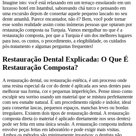
Imagine isto: você está relaxando em um terraço ensolarado em um
luxuoso hotel em Istambul, saboreando chá turco e pensando em
uma excursão depois de consertar aquele pequeno lascado no seu
dente amanhã. Parece encantador, não é? Bem, você pode tornar
esse sonho realidade assim como inúmeras pessoas que optaram por
restauração composta na Turquia. Vamos mergulhar no que é a
restauração composta, por que a Turquia é um dos melhores lugares
para isso, os custos, o procedimento, a elegibilidade, os cuidados
pós-tratamento e algumas perguntas frequentes!
Restauração Dental Explicada: O Que É
Restauração Composta?
A restauração dental, ou restauração estética, é um processo onde
uma resina especial da cor do dente é aplicada aos seus dentes para
melhorar sua forma, cor e pequenas imperfeições. Pense nisso como
esculpir seu sorriso usando um material que se mistura perfeitamente
com seu esmalte natural. É um procedimento rápido e indolor, ideal
para consertar lascas, pequenos espaços, manchas leves ou bordas
irregulares. Existem dois tipos de restauração dental. A restauração
composta direta (o material é aplicado diretamente nos seus dentes)
pode ser feita em uma única sessão. A restauração composta indireta
envolve peças feitas em laboratório e pode exigir mais visitas.
Ambos os métodos são minimamente invasivos: o dentista não