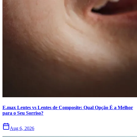
E.max Lentes vs Lentes de Composite: Qual Opção É a Melhor
para o Seu Sorriso?
Aug 6, 2026