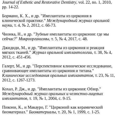
Journal of Esthetic and Restorative Dentistry
, vol. 22, no. 1, 2010,
pp. 14-22.
Борманн, К. Х., и др. "Имплантаты из циркония в
клинической практике."
Международный журнал оральной
науки
, т. 4, № 2, 2012, с. 66-73.
Чионка, Н., и др. "Зубные имплантаты из циркония: где мы
сейчас?"
Микроорганизмы
, т. 5, № 4, 2017, с. 48.
Джидиди, М., и др. "Имплантаты из циркония и реакция
мягких тканей."
Журнал оральной имплантологии
, т. 38, № 4,
2012, с. 451-456.
Галерт, М., и др. "Перспективное клиническое исследование,
сравнивающее имплантаты из циркония и титана."
Клинические исследования оральных имплантатов
, т. 23, № 11,
2012, с. 1267-1273.
Кохал, Р. Дж., и др. "Имплантаты из циркония: Обзор."
Международный журнал оральных и челюстно-лицевых
имплантатов
, т. 19, № 1, 2004, с. 9-15.
Пикони, К., и Макауро, Г. "Цирконий как керамический
биоматериал."
Биоматериалы
, т. 20, № 1, 1999, с. 1-25.