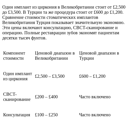
Один имплант из циркония в Великобритании стоит от £2,500
до £3,500. В Турции та же процедура стоит от £600 до £1,200.
Сравнение стоимости стоматических имплантов
Великобритания Турция показывает значительную экономию.
Эти цены включают консультацию, CBCT-сканирование и
операцию. Полные реставрации зубов экономят пациентам
десятки тысяч фунтов.
Компонент
Ценовой диапазон в
Ценовой диапазон в
стоимости
Великобритании
Турции
Один имплант
£2,500 – £3,500
£600 – £1,200
из циркония
CBCT-
£200 – £400
Часто включено
сканирование
Консультация
£100 – £250
Часто включено