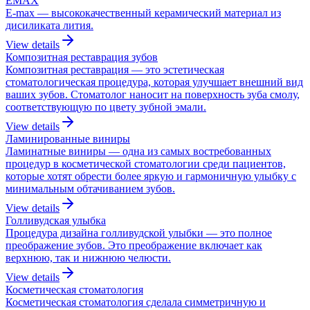
EMAX
E-max — высококачественный керамический материал из
дисиликата лития.
View details
Композитная реставрация зубов
Композитная реставрация — это эстетическая
стоматологическая процедура, которая улучшает внешний вид
ваших зубов. Стоматолог наносит на поверхность зуба смолу,
соответствующую по цвету зубной эмали.
View details
Ламинированные виниры
Ламинатные виниры — одна из самых востребованных
процедур в косметической стоматологии среди пациентов,
которые хотят обрести более яркую и гармоничную улыбку с
минимальным обтачиванием зубов.
View details
Голливудская улыбка
Процедура дизайна голливудской улыбки — это полное
преображение зубов. Это преображение включает как
верхнюю, так и нижнюю челюсти.
View details
Косметическая стоматология
Косметическая стоматология сделала симметричную и