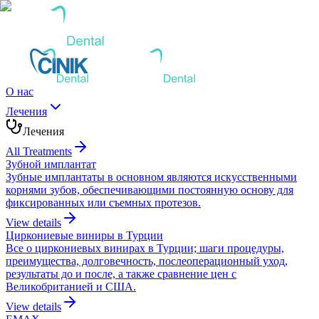
О нас
Лечения
Лечения
All Treatments
Зубной имплантат
Зубные имплантаты в основном являются искусственными
корнями зубов, обеспечивающими постоянную основу для
фиксированных или съемных протезов.
View details
Циркониевые виниры в Турции
Все о циркониевых винирах в Турции; шаги процедуры,
преимущества, долговечность, послеоперационный уход,
результаты до и после, а также сравнение цен с
Великобританией и США.
View details