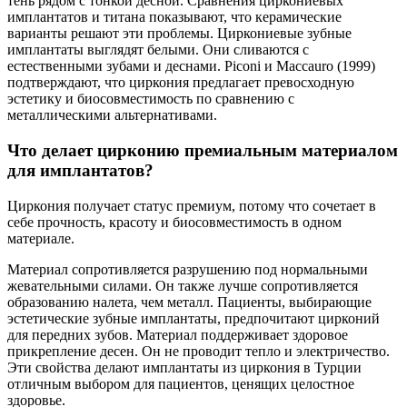
тень рядом с тонкой десной. Сравнения циркониевых
имплантатов и титана показывают, что керамические
варианты решают эти проблемы. Циркониевые зубные
имплантаты выглядят белыми. Они сливаются с
естественными зубами и деснами. Piconi и Maccauro (1999)
подтверждают, что циркония предлагает превосходную
эстетику и биосовместимость по сравнению с
металлическими альтернативами.
Что делает цирконию премиальным материалом
для имплантатов?
Циркония получает статус премиум, потому что сочетает в
себе прочность, красоту и биосовместимость в одном
материале.
Материал сопротивляется разрушению под нормальными
жевательными силами. Он также лучше сопротивляется
образованию налета, чем металл. Пациенты, выбирающие
эстетические зубные имплантаты, предпочитают цирконий
для передних зубов. Материал поддерживает здоровое
прикрепление десен. Он не проводит тепло и электричество.
Эти свойства делают имплантаты из циркония в Турции
отличным выбором для пациентов, ценящих целостное
здоровье.