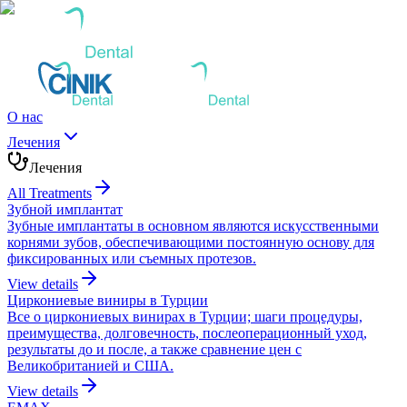
О нас
Лечения
Лечения
All Treatments
Зубной имплантат
Зубные имплантаты в основном являются искусственными
корнями зубов, обеспечивающими постоянную основу для
фиксированных или съемных протезов.
View details
Циркониевые виниры в Турции
Все о циркониевых винирах в Турции; шаги процедуры,
преимущества, долговечность, послеоперационный уход,
результаты до и после, а также сравнение цен с
Великобританией и США.
View details