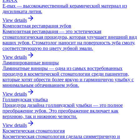
EMAX
E-max — высококачественный керамический материал из
дисиликата лития.
View details
Композитная реставрация зубов
Композитная реставрация — это эстетическая
стоматологическая процедура, которая улучшает внешний вид
ваших зубов. Стоматолог наносит на поверхность зуба смолу,
соответствующую по цвету зубной эмали.
View details
Ламинированные виниры
Ламинатные виниры — одна из самых востребованных
процедур в косметической стоматологии среди пациентов,
которые хотят обрести более яркую и гармоничную улыбку с
минимальным обтачиванием зубов.
View details
Голливудская улыбка
Процедура дизайна голливудской улыбки — это полное
преображение зубов. Это преображение включает как
верхнюю, так и нижнюю челюсти.
View details
Косметическая стоматология
Косметическая стоматология сделала симметричную и