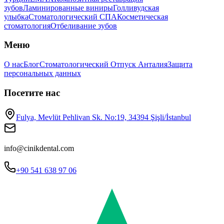
зубов
Ламинированные виниры
Голливудская
улыбка
Стоматологический СПА
Косметическая
стоматология
Отбеливание зубов
Меню
О нас
Блог
Стоматологический Отпуск Анталия
Защита
персональных данных
Посетите нас
Fulya, Mevlüt Pehlivan Sk. No:19, 34394 Şişli/İstanbul
info@cinikdental.com
+90 541 638 97 06