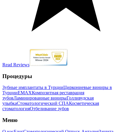
Read Reviews
Процедуры
Зубные имплантаты в Турции
Циркониевые виниры в
Турции
EMAX
Композитная реставрация
зубов
Ламинированные виниры
Голливудская
улыбка
Стоматологический СПА
Косметическая
стоматология
Отбеливание зубов
Меню
О нас
Блог
Стоматологический Отпуск Анталия
Защита