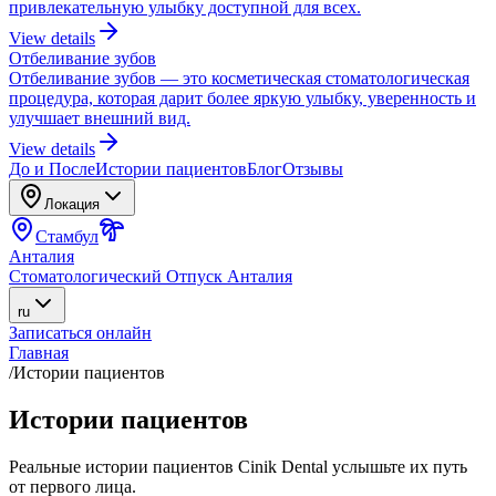
привлекательную улыбку доступной для всех.
View details
Отбеливание зубов
Отбеливание зубов — это косметическая стоматологическая
процедура, которая дарит более яркую улыбку, уверенность и
улучшает внешний вид.
View details
До и После
Истории пациентов
Блог
Отзывы
Локация
Стамбул
Анталия
Стоматологический Отпуск Анталия
ru
Записаться онлайн
Главная
/
Истории пациентов
Истории пациентов
Реальные истории пациентов Cinik Dental услышьте их путь
от первого лица.