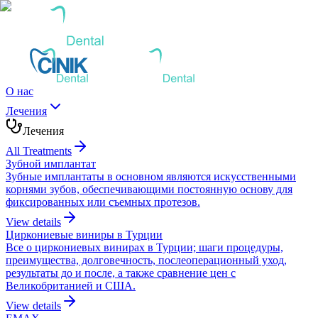
О нас
Лечения
Лечения
All Treatments
Зубной имплантат
Зубные имплантаты в основном являются искусственными
корнями зубов, обеспечивающими постоянную основу для
фиксированных или съемных протезов.
View details
Циркониевые виниры в Турции
Все о циркониевых винирах в Турции; шаги процедуры,
преимущества, долговечность, послеоперационный уход,
результаты до и после, а также сравнение цен с
Великобританией и США.
View details