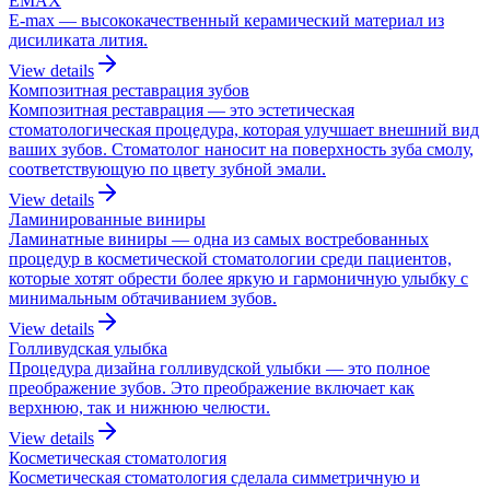
EMAX
E-max — высококачественный керамический материал из
дисиликата лития.
View details
Композитная реставрация зубов
Композитная реставрация — это эстетическая
стоматологическая процедура, которая улучшает внешний вид
ваших зубов. Стоматолог наносит на поверхность зуба смолу,
соответствующую по цвету зубной эмали.
View details
Ламинированные виниры
Ламинатные виниры — одна из самых востребованных
процедур в косметической стоматологии среди пациентов,
которые хотят обрести более яркую и гармоничную улыбку с
минимальным обтачиванием зубов.
View details
Голливудская улыбка
Процедура дизайна голливудской улыбки — это полное
преображение зубов. Это преображение включает как
верхнюю, так и нижнюю челюсти.
View details
Косметическая стоматология
Косметическая стоматология сделала симметричную и