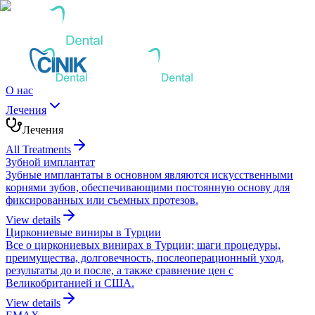
О нас
Лечения
Лечения
All Treatments
Зубной имплантат
Зубные имплантаты в основном являются искусственными
корнями зубов, обеспечивающими постоянную основу для
фиксированных или съемных протезов.
View details
Циркониевые виниры в Турции
Все о циркониевых винирах в Турции; шаги процедуры,
преимущества, долговечность, послеоперационный уход,
результаты до и после, а также сравнение цен с
Великобританией и США.
View details