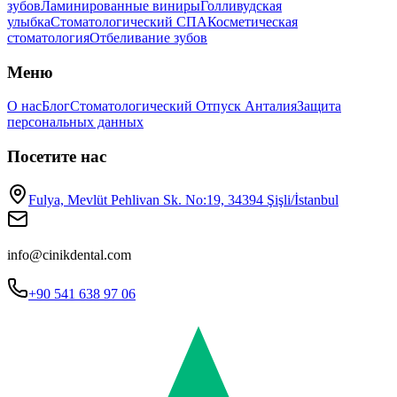
зубов
Ламинированные виниры
Голливудская
улыбка
Стоматологический СПА
Косметическая
стоматология
Отбеливание зубов
Меню
О нас
Блог
Стоматологический Отпуск Анталия
Защита
персональных данных
Посетите нас
Fulya, Mevlüt Pehlivan Sk. No:19, 34394 Şişli/İstanbul
info@cinikdental.com
+90 541 638 97 06