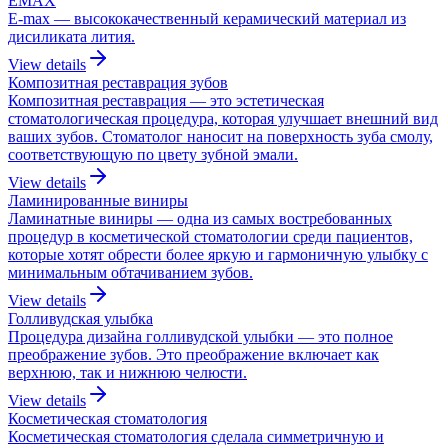
EMAX
E-max — высококачественный керамический материал из
дисиликата лития.
View details
Композитная реставрация зубов
Композитная реставрация — это эстетическая
стоматологическая процедура, которая улучшает внешний вид
ваших зубов. Стоматолог наносит на поверхность зуба смолу,
соответствующую по цвету зубной эмали.
View details
Ламинированные виниры
Ламинатные виниры — одна из самых востребованных
процедур в косметической стоматологии среди пациентов,
которые хотят обрести более яркую и гармоничную улыбку с
минимальным обтачиванием зубов.
View details
Голливудская улыбка
Процедура дизайна голливудской улыбки — это полное
преображение зубов. Это преображение включает как
верхнюю, так и нижнюю челюсти.
View details
Косметическая стоматология
Косметическая стоматология сделала симметричную и