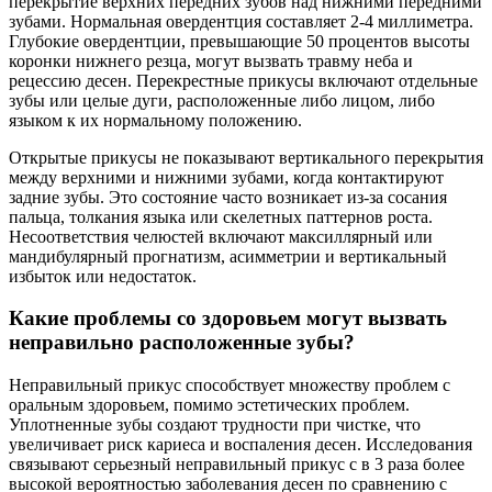
перекрытие верхних передних зубов над нижними передними
зубами. Нормальная овердентция составляет 2-4 миллиметра.
Глубокие овердентции, превышающие 50 процентов высоты
коронки нижнего резца, могут вызвать травму неба и
рецессию десен. Перекрестные прикусы включают отдельные
зубы или целые дуги, расположенные либо лицом, либо
языком к их нормальному положению.
Открытые прикусы не показывают вертикального перекрытия
между верхними и нижними зубами, когда контактируют
задние зубы. Это состояние часто возникает из-за сосания
пальца, толкания языка или скелетных паттернов роста.
Несоответствия челюстей включают максиллярный или
мандибулярный прогнатизм, асимметрии и вертикальный
избыток или недостаток.
Какие проблемы со здоровьем могут вызвать
неправильно расположенные зубы?
Неправильный прикус способствует множеству проблем с
оральным здоровьем, помимо эстетических проблем.
Уплотненные зубы создают трудности при чистке, что
увеличивает риск кариеса и воспаления десен. Исследования
связывают серьезный неправильный прикус с в 3 раза более
высокой вероятностью заболевания десен по сравнению с