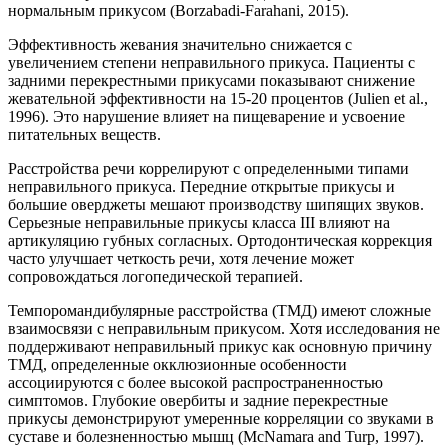
нормальным прикусом (Borzabadi-Farahani, 2015).
Эффективность жевания значительно снижается с
увеличением степени неправильного прикуса. Пациенты с
задними перекрестными прикусами показывают снижение
жевательной эффективности на 15-20 процентов (Julien et al.,
1996). Это нарушение влияет на пищеварение и усвоение
питательных веществ.
Расстройства речи коррелируют с определенными типами
неправильного прикуса. Передние открытые прикусы и
большие оверджеты мешают производству шипящих звуков.
Серьезные неправильные прикусы класса III влияют на
артикуляцию губных согласных. Ортодонтическая коррекция
часто улучшает четкость речи, хотя лечение может
сопровождаться логопедической терапией.
Темпоромандибулярные расстройства (ТМД) имеют сложные
взаимосвязи с неправильным прикусом. Хотя исследования не
поддерживают неправильный прикус как основную причину
ТМД, определенные окклюзионные особенности
ассоциируются с более высокой распространенностью
симптомов. Глубокие овербиты и задние перекрестные
прикусы демонстрируют умеренные корреляции со звуками в
суставе и болезненностью мышц (McNamara and Turp, 1997).