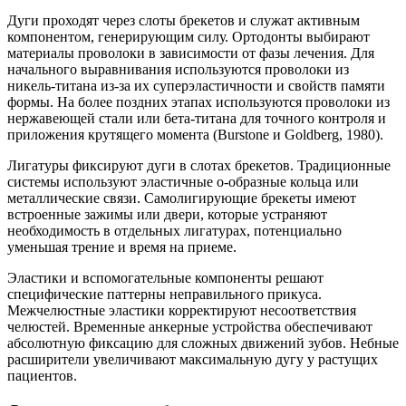
Дуги проходят через слоты брекетов и служат активным
компонентом, генерирующим силу. Ортодонты выбирают
материалы проволоки в зависимости от фазы лечения. Для
начального выравнивания используются проволоки из
никель-титана из-за их суперэластичности и свойств памяти
формы. На более поздних этапах используются проволоки из
нержавеющей стали или бета-титана для точного контроля и
приложения крутящего момента (Burstone и Goldberg, 1980).
Лигатуры фиксируют дуги в слотах брекетов. Традиционные
системы используют эластичные о-образные кольца или
металлические связи. Самолигирующие брекеты имеют
встроенные зажимы или двери, которые устраняют
необходимость в отдельных лигатурах, потенциально
уменьшая трение и время на приеме.
Эластики и вспомогательные компоненты решают
специфические паттерны неправильного прикуса.
Межчелюстные эластики корректируют несоответствия
челюстей. Временные анкерные устройства обеспечивают
абсолютную фиксацию для сложных движений зубов. Небные
расширители увеличивают максимальную дугу у растущих
пациентов.