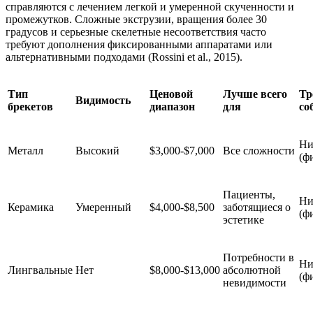
справляются с лечением легкой и умеренной скученности и
промежутков. Сложные экструзии, вращения более 30
градусов и серьезные скелетные несоответствия часто
требуют дополнения фиксированными аппаратами или
альтернативными подходами (Rossini et al., 2015).
Тип
Ценовой
Лучше всего
Тр
Видимость
брекетов
диапазон
для
со
Ни
Металл
Высокий
$3,000-$7,000
Все сложности
(ф
Пациенты,
Ни
Керамика
Умеренный
$4,000-$8,500
заботящиеся о
(ф
эстетике
Потребности в
Ни
Лингвальные
Нет
$8,000-$13,000
абсолютной
(ф
невидимости