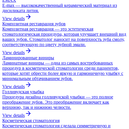
EMAX
E-max — высококачественный керамический материал из
дисиликата лития.
View details
Композитная реставрация зубов
Композитная реставрация — это эстетическая
стоматологическая процедура, которая улучшает внешний вид
ваших зубов. Стоматолог наносит на поверхность зуба смолу,
соответствующую по цвету зубной эмали.
View details
Ламинированные виниры
Ламинатные виниры — одна из самых востребованных
процедур в косметической стоматологии среди пациентов,
которые хотят обрести более яркую и гармоничную улыбку с
минимальным обтачиванием зубов.
View details
Голливудская улыбка
Процедура дизайна голливудской улыбки — это полное
преображение зубов. Это преображение включает как
верхнюю, так и нижнюю челюсти.
View details
Косметическая стоматология
Косметическая стоматология сделала симметричную и