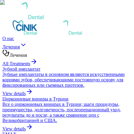
О нас
Лечения
Лечения
All Treatments
Зубной имплантат
Зубные имплантаты в основном являются искусственными
корнями зубов, обеспечивающими постоянную основу для
фиксированных или съемных протезов.
View details
Циркониевые виниры в Турции
Все о циркониевых винирах в Турции; шаги процедуры,
преимущества, долговечность, послеоперационный уход,
результаты до и после, а также сравнение цен с
Великобританией и США.
View details