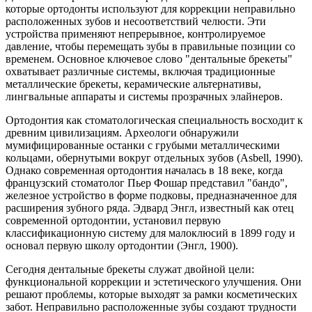
которые ортодонты используют для коррекции неправильно
расположенных зубов и несоответствий челюсти. Эти
устройства применяют непрерывное, контролируемое
давление, чтобы перемещать зубы в правильные позиции со
временем. Основное ключевое слово "дентальные брекеты"
охватывает различные системы, включая традиционные
металлические брекеты, керамические альтернативы,
лингвальные аппараты и системы прозрачных элайнеров.
Ортодонтия как стоматологическая специальность восходит к
древним цивилизациям. Археологи обнаружили
мумифицированные останки с грубыми металлическими
кольцами, обернутыми вокруг отдельных зубов (Asbell, 1990).
Однако современная ортодонтия началась в 18 веке, когда
французский стоматолог Пьер Фошар представил "бандо",
железное устройство в форме подковы, предназначенное для
расширения зубного ряда. Эдвард Энгл, известный как отец
современной ортодонтии, установил первую
классификационную систему для малоклюсий в 1899 году и
основал первую школу ортодонтии (Энгл, 1900).
Сегодня дентальные брекеты служат двойной цели:
функциональной коррекции и эстетического улучшения. Они
решают проблемы, которые выходят за рамки косметических
забот. Неправильно расположенные зубы создают трудности