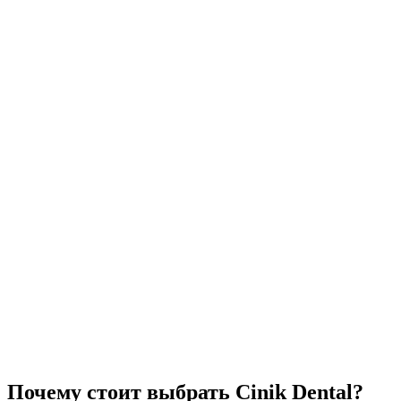
Бренды имплантатов премиум-класса
Произведено в Швейцарии и Германии
Цифровое планирование улыбки
Бесплатное 3D-компьютерное томографическое сканирование
Быстрый процесс лечения
Временные зубы в день обращения
Поддержка иностранных пациентов
Круглосуточная поддержка
Почему стоит выбрать Cinik Dental?