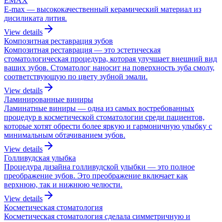
EMAX
E-max — высококачественный керамический материал из
дисиликата лития.
View details
Композитная реставрация зубов
Композитная реставрация — это эстетическая
стоматологическая процедура, которая улучшает внешний вид
ваших зубов. Стоматолог наносит на поверхность зуба смолу,
соответствующую по цвету зубной эмали.
View details
Ламинированные виниры
Ламинатные виниры — одна из самых востребованных
процедур в косметической стоматологии среди пациентов,
которые хотят обрести более яркую и гармоничную улыбку с
минимальным обтачиванием зубов.
View details
Голливудская улыбка
Процедура дизайна голливудской улыбки — это полное
преображение зубов. Это преображение включает как
верхнюю, так и нижнюю челюсти.
View details
Косметическая стоматология
Косметическая стоматология сделала симметричную и