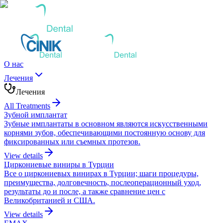
О нас
Лечения
Лечения
All Treatments
Зубной имплантат
Зубные имплантаты в основном являются искусственными
корнями зубов, обеспечивающими постоянную основу для
фиксированных или съемных протезов.
View details
Циркониевые виниры в Турции
Все о циркониевых винирах в Турции; шаги процедуры,
преимущества, долговечность, послеоперационный уход,
результаты до и после, а также сравнение цен с
Великобританией и США.
View details