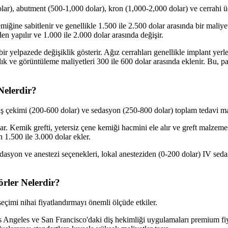
ar), abutment (500-1,000 dolar), kron (1,000-2,000 dolar) ve cerrahi üc
iğine sabitlenir ve genellikle 1.500 ile 2.500 dolar arasında bir maliyet
en yapılır ve 1.000 ile 2.000 dolar arasında değişir.
r yelpazede değişiklik gösterir. Ağız cerrahları genellikle implant yerl
lık ve görüntüleme maliyetleri 300 ile 600 dolar arasında eklenir. Bu, p
Nelerdir?
ş çekimi (200-600 dolar) ve sedasyon (250-800 dolar) toplam tedavi mali
r. Kemik grefti, yetersiz çene kemiği hacmini ele alır ve greft malzeme
n 1.500 ile 3.000 dolar ekler.
Sedasyon ve anestezi seçenekleri, lokal anesteziden (0-200 dolar) IV sed
rler Nelerdir?
eçimi nihai fiyatlandırmayı önemli ölçüde etkiler.
s Angeles ve San Francisco'daki diş hekimliği uygulamaları premium fiya