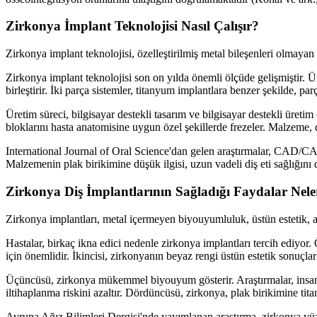
Zirkonya İmplant Teknolojisi Nasıl Çalışır?
Zirkonya implant teknolojisi, özelleştirilmiş metal bileşenleri olmaya
Zirkonya implant teknolojisi son on yılda önemli ölçüde gelişmiştir. Üre
birleştirir. İki parça sistemler, titanyum implantlara benzer şekilde, parç
Üretim süreci, bilgisayar destekli tasarım ve bilgisayar destekli üret
bloklarını hasta anatomisine uygun özel şekillerde frezeler. Malzeme, d
International Journal of Oral Science'dan gelen araştırmalar, CAD/CAM
Malzemenin plak birikimine düşük ilgisi, uzun vadeli diş eti sağlığını 
Zirkonya Diş İmplantlarının Sağladığı Faydalar Nele
Zirkonya implantları, metal içermeyen biyouyumluluk, üstün estetik, azal
Hastalar, birkaç ikna edici nedenle zirkonya implantları tercih ediyor
için önemlidir. İkincisi, zirkonyanın beyaz rengi üstün estetik sonuçla
Üçüncüsü, zirkonya mükemmel biyouyum gösterir. Araştırmalar, insan d
iltihaplanma riskini azaltır. Dördüncüsü, zirkonya, plak birikimine tit
Avrupa Ağız Bilimleri Dergisi'nde yayımlanan araştırma, zirkonya yüze