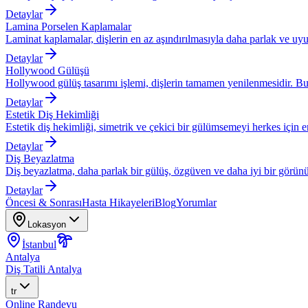
Detaylar
Lamina Porselen Kaplamalar
Laminat kaplamalar, dişlerin en az aşındırılmasıyla daha parlak ve uyu
Detaylar
Hollywood Gülüşü
Hollywood gülüş tasarımı işlemi, dişlerin tamamen yenilenmesidir. Bu
Detaylar
Estetik Diş Hekimliği
Estetik diş hekimliği, simetrik ve çekici bir gülümsemeyi herkes için eri
Detaylar
Diş Beyazlatma
Diş beyazlatma, daha parlak bir gülüş, özgüven ve daha iyi bir görünü
Detaylar
Öncesi & Sonrası
Hasta Hikayeleri
Blog
Yorumlar
Lokasyon
İstanbul
Antalya
Diş Tatili Antalya
tr
Online Randevu