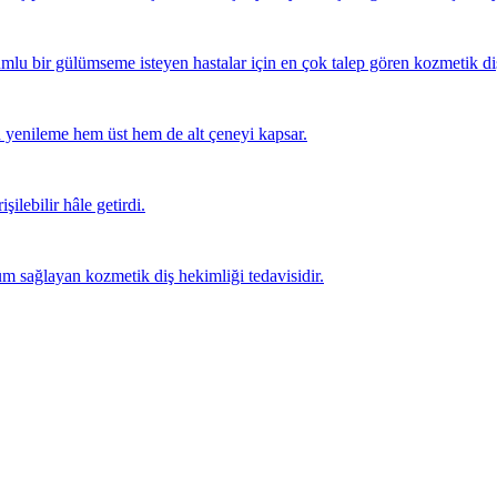
mlu bir gülümseme isteyen hastalar için en çok talep gören kozmetik diş 
 yenileme hem üst hem de alt çeneyi kapsar.
şilebilir hâle getirdi.
m sağlayan kozmetik diş hekimliği tedavisidir.