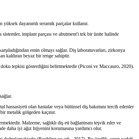
an yüksek dayanımlı seramik parçalar kullanır.
 sistemler, implant parçası ve abutment'i tek bir ünite halinde
karşıladığından emin olmayı sağlar. Diş laboratuvarları, zirkonya
an kaldıran beyaz bir renge sahiptir.
 doku tepkisi gösterdiğini belirtmektedir (Piconi ve Maccauro, 2020).
sağlar.
al hassasiyeti olan hastalar veya bütünsel diş bakımını tercih edenler
 bir metalik gölgeden kaçınır.
ktedir. Malzeme, sağlıklı diş eti bağlantısını teşvik eder ve
inde daha iyi ağız hijyenini korumasına yardımcı olur.
ni doğrulamaktadır (Roehling ve ark., 2017). Bu özellik, uzun vadeli