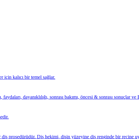
r için kalıcı bir temel sağlar.
faydaları, dayanıklılığı, sonrası bakımı, öncesi & sonrası sonuçlar ve B
edir.
 diş prosedürüdür. Diş hekimi, dişin yüzeyine diş renginde bir reçine u