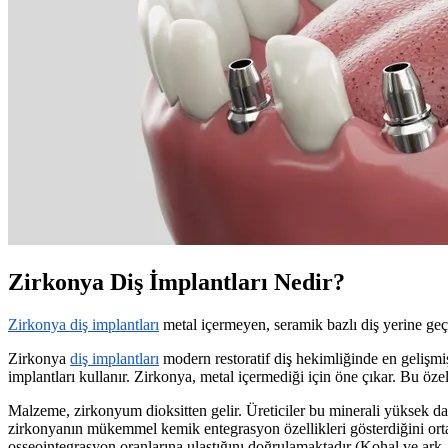
Zirkonya Diş İmplantları Nedir?
Zirkonya diş implantları
metal içermeyen, seramik bazlı diş yerine geç
Zirkonya
diş implantları
modern restoratif diş hekimliğinde en gelişmiş
implantları kullanır. Zirkonya, metal içermediği için öne çıkar. Bu özell
Malzeme, zirkonyum dioksitten gelir. Üreticiler bu minerali yüksek d
zirkonyanın mükemmel kemik entegrasyon özellikleri gösterdiğini ortaya
osseointegrasyon oranlarına ulaştığını doğrulamaktadır (Kohal ve ark.