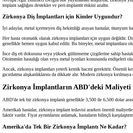
implant sağlığını destekler ve peri-implantit riskini azaltır.
Zirkonya Diş İmplantları için Kimler Uygundur?
İyi adaylar, metal içermeyen diş hekimliği arayan hastalar, titanyum has
Her hasta otomatik olarak zirkonya implantları için uygun değildir. Di
genellikle hemen uygun kabul edilir. Bu bireyler, metal implantlara ol
İnce diş eti dokusuna veya yüksek gülümseme çizgilerine sahip hastal
Otoimmün hastalığı olan veya metal iyonları konusunda endişeleri olan
Ancak, zirkonya implantları yeterli kemik hacmi gerektirir. Önemli kem
gıcırdatma alışkanlıklarını da dikkate alır. Modern zirkonya kırılmaya 
Zirkonya İmplantların ABD'deki Maliyeti
ABD'de tek bir zirkonya implantı genellikle 3,500 ile 6,500 dolar arası
Amerikalı hastalar, zirkonya implant tedavisi ararken önemli maliyetl
faktör vardır. Fiyat ayrıntılarını anlamak, hastaların bilinçli karşılaşt
Amerika'da Tek Bir Zirkonya İmplantı Ne Kadar?