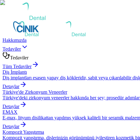
Hakkımızda
Tedaviler
Tedaviler
Tüm Tedaviler
Diş İmplantı
Diş implantları esasen yapay diş kökleridir, sabit veya çıkarılabilir dişle
Detaylar
Türkiye'de Zirkonyum Veneerler
Türkiye'deki zirkonyum veneerler hakkında her şey; prosedür adımları, 
Detaylar
EMAX
E-max, lityum disilikattan yapılmış yüksek kaliteli bir seramik malzem
Detaylar
Kompozit Yapıştırma
Kompozit yapıştırma, dişlerinizin görünümünü iyileştiren kozmetik bir