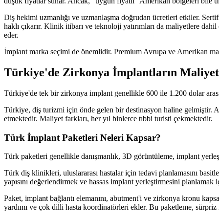
düşük fiyatlar sunar. Ancak, "uygun fiyatlı" Amerikan bölgeleri bile ulu
Diş hekimi uzmanlığı ve uzmanlaşma doğrudan ücretleri etkiler. Sertifi
haklı çıkarır. Klinik itibarı ve teknoloji yatırımları da maliyetlere dah
eder.
İmplant marka seçimi de önemlidir. Premium Avrupa ve Amerikan markal
Türkiye'de Zirkonya İmplantların Maliyet
Türkiye'de tek bir zirkonya implant genellikle 600 ile 1.200 dolar aras
Türkiye, diş turizmi için önde gelen bir destinasyon haline gelmiştir. 
etmektedir. Maliyet farkları, her yıl binlerce tıbbi turisti çekmektedir.
Türk İmplant Paketleri Neleri Kapsar?
Türk paketleri genellikle danışmanlık, 3D görüntüleme, implant yerleşt
Türk diş klinikleri, uluslararası hastalar için tedavi planlamasını basi
yapısını değerlendirmek ve hassas implant yerleştirmesini planlamak iç
Paket, implant bağlantı elemanını, abutment'i ve zirkonya kronu kapsar
yardımı ve çok dilli hasta koordinatörleri ekler. Bu paketleme, sürpriz 