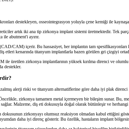
n kronları destekleyen, osseointegrasyon yoluyla çene kemiği ile kaynaş
ticiler artık iki ana tip zirkonya implant sistemi üretmektedir. Tek parça
a ile abutment'i ayırır.
im (CAD/CAM) içerir. Bu hassasiyet, her implantın tam spesifikasyonları 
iş etleri kenarında titanyum implantlarla bazen görülen gri çizgiyi ortad
 ile üretilen zirkonya implantlarının yüksek kırılma direnci ve olumlu
da destekler.
rdir?
mış alerji riski ve titanyum alternatiflerine göre daha iyi plak direnci 
. Öncelikle, zirkonya tamamen metal içermeyen bir bileşim sunar. Bu, met
r sağlar. Malzeme, diş eti dokusuyla doğal olarak bütünleşir ve herhangi
okusunun zirkonyayı olumsuz reaksiyon olmadan kabul ettiğini gösterme
anyumdan daha iyi direnç gösterir. Bu özellik, hastaların implant bölges
ylerinin titanyum yüzeylerden daha az bakteriyel biyofilm biriktirdiği