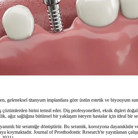
en, geleneksel titanyum implantlara göre üstün estetik ve biyouyum suna
 çözümlerden birini temsil eder. Diş profesyonelleri, eksik dişleri doğal
ik, ağız sağlığına bütünsel bir yaklaşım isteyen hastalar için ideal bir s
ayanımlı bir seramiğe dönüştürür. Bu seramik, korozyona dayanıklıdır ve
 koymaktadır. Journal of Prosthodontic Research'te yayınlanan çalışmala
, 2021).