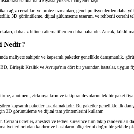
slararası standartlara kıyasla yüksek maliyetler taşır.
kalı ağız cerrahları ve protez uzmanları, genel pratisyenlerden daha yük
il edilir. 3D görüntüleme, dijital gülümseme tasarımı ve rehberli cerrahi t
arı, daha az bilinen alternatiflerden daha pahalıdır. Ancak, köklü mark
i Nedir?
ında maliyete sahiptir ve kapsamlı paketler genellikle danışmanlık, görü
ABD, Birleşik Krallık ve Avrupa'nın dört bir yanından hastalar, uygun fiya
irme, abutment, zirkonya kron ve takip randevularını tek bir paket fiyatı
tleştiren kapsamlı paketler tasarlamaktadır. Bu paketler genellikle ilk dan
in 3D görüntüleme ve dijital tanı yöntemlerini kullanır.
. Cerrahi ücretler, anestezi ve tedavi süresince tüm takip randevuları d
maliyetleri ortadan kaldırır ve hastaların bütçelerini doğru bir şekilde p