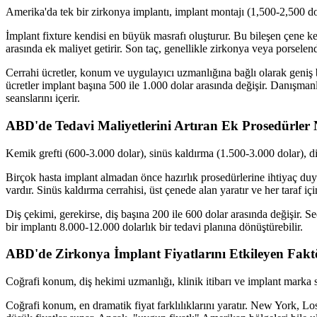
Amerika'da tek bir zirkonya implantı, implant montajı (1,500-2,500 dol
İmplant fixture kendisi en büyük masrafı oluşturur. Bu bileşen çene kem
arasında ek maliyet getirir. Son taç, genellikle zirkonya veya porselend
Cerrahi ücretler, konum ve uygulayıcı uzmanlığına bağlı olarak geniş bi
ücretler implant başına 500 ile 1.000 dolar arasında değişir. Danışman
seanslarını içerir.
ABD'de Tedavi Maliyetlerini Artıran Ek Prosedürler 
Kemik grefti (600-3.000 dolar), sinüs kaldırma (1.500-3.000 dolar), di
Birçok hasta implant almadan önce hazırlık prosedürlerine ihtiyaç duya
vardır. Sinüs kaldırma cerrahisi, üst çenede alan yaratır ve her taraf içi
Diş çekimi, gerekirse, diş başına 200 ile 600 dolar arasında değişir. 
bir implantı 8.000-12.000 dolarlık bir tedavi planına dönüştürebilir.
ABD'de Zirkonya İmplant Fiyatlarını Etkileyen Faktö
Coğrafi konum, diş hekimi uzmanlığı, klinik itibarı ve implant marka s
Coğrafi konum, en dramatik fiyat farklılıklarını yaratır. New York, Lo