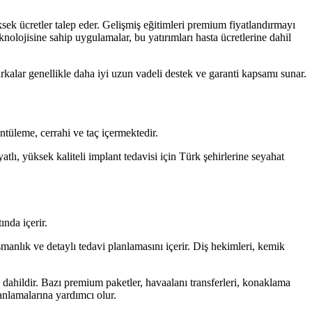
sek ücretler talep eder. Gelişmiş eğitimleri premium fiyatlandırmayı
eknolojisine sahip uygulamalar, bu yatırımları hasta ücretlerine dahil
alar genellikle daha iyi uzun vadeli destek ve garanti kapsamı sunar.
ntüleme, cerrahi ve taç içermektedir.
tlı, yüksek kaliteli implant tedavisi için Türk şehirlerine seyahat
nda içerir.
ışmanlık ve detaylı tedavi planlamasını içerir. Diş hekimleri, kemik
a dahildir. Bazı premium paketler, havaalanı transferleri, konaklama
lanlamalarına yardımcı olur.