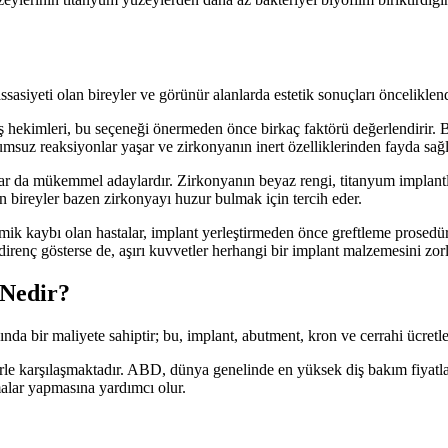
sasiyeti olan bireyler ve görünür alanlarda estetik sonuçları önceliklend
ş hekimleri, bu seçeneği önermeden önce birkaç faktörü değerlendirir. Be
umsuz reaksiyonlar yaşar ve zirkonyanın inert özelliklerinden fayda sağl
ar da mükemmel adaylardır. Zirkonyanın beyaz rengi, titanyum implantla
 bireyler bazen zirkonyayı huzur bulmak için tercih eder.
ik kaybı olan hastalar, implant yerleştirmeden önce greftleme prosedürle
direnç gösterse de, aşırı kuvvetler herhangi bir implant malzemesini zorl
 Nedir?
nda bir maliyete sahiptir; bu, implant, abutment, kron ve cerrahi ücretle
erle karşılaşmaktadır. ABD, dünya genelinde en yüksek diş bakım fiyatlar
ırmalar yapmasına yardımcı olur.