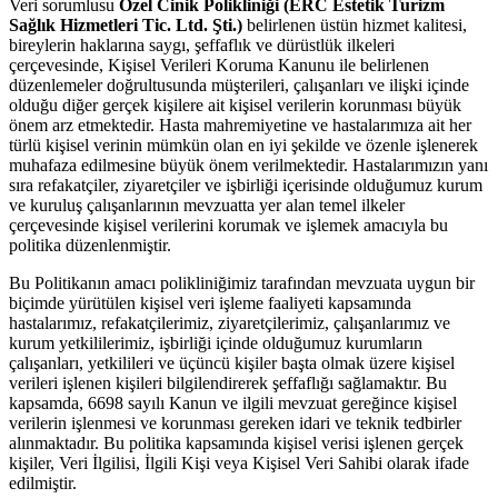
Veri sorumlusu
Özel Cinik Polikliniği (ERC Estetik Turizm
Sağlık Hizmetleri Tic. Ltd. Şti.)
belirlenen üstün hizmet kalitesi,
bireylerin haklarına saygı, şeffaflık ve dürüstlük ilkeleri
çerçevesinde, Kişisel Verileri Koruma Kanunu ile belirlenen
düzenlemeler doğrultusunda müşterileri, çalışanları ve ilişki içinde
olduğu diğer gerçek kişilere ait kişisel verilerin korunması büyük
önem arz etmektedir. Hasta mahremiyetine ve hastalarımıza ait her
türlü kişisel verinin mümkün olan en iyi şekilde ve özenle işlenerek
muhafaza edilmesine büyük önem verilmektedir. Hastalarımızın yanı
sıra refakatçiler, ziyaretçiler ve işbirliği içerisinde olduğumuz kurum
ve kuruluş çalışanlarının mevzuatta yer alan temel ilkeler
çerçevesinde kişisel verilerini korumak ve işlemek amacıyla bu
politika düzenlenmiştir.
Bu Politikanın amacı polikliniğimiz tarafından mevzuata uygun bir
biçimde yürütülen kişisel veri işleme faaliyeti kapsamında
hastalarımız, refakatçilerimiz, ziyaretçilerimiz, çalışanlarımız ve
kurum yetkililerimiz, işbirliği içinde olduğumuz kurumların
çalışanları, yetkilileri ve üçüncü kişiler başta olmak üzere kişisel
verileri işlenen kişileri bilgilendirerek şeffaflığı sağlamaktır. Bu
kapsamda, 6698 sayılı Kanun ve ilgili mevzuat gereğince kişisel
verilerin işlenmesi ve korunması gereken idari ve teknik tedbirler
alınmaktadır. Bu politika kapsamında kişisel verisi işlenen gerçek
kişiler, Veri İlgilisi, İlgili Kişi veya Kişisel Veri Sahibi olarak ifade
edilmiştir.