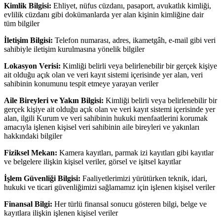
Kimlik Bilgisi:
Ehliyet, nüfus cüzdanı, pasaport, avukatlık kimliği,
evlilik cüzdanı gibi dokümanlarda yer alan kişinin kimliğine dair
tüm bilgiler
İletişim Bilgisi:
Telefon numarası, adres, ikametgâh, e-mail gibi veri
sahibiyle iletişim kurulmasına yönelik bilgiler
Lokasyon Verisi:
Kimliği belirli veya belirlenebilir bir gerçek kişiye
ait olduğu açık olan ve veri kayıt sistemi içerisinde yer alan, veri
sahibinin konumunu tespit etmeye yarayan veriler
Aile Bireyleri ve Yakın Bilgisi:
Kimliği belirli veya belirlenebilir bir
gerçek kişiye ait olduğu açık olan ve veri kayıt sistemi içerisinde yer
alan, ilgili Kurum ve veri sahibinin hukuki menfaatlerini korumak
amacıyla işlenen kişisel veri sahibinin aile bireyleri ve yakınları
hakkındaki bilgiler
Fiziksel Mekan:
Kamera kayıtları, parmak izi kayıtları gibi kayıtlar
ve belgelere ilişkin kişisel veriler, görsel ve işitsel kayıtlar
İşlem Güvenliği Bilgisi:
Faaliyetlerimizi yürütürken teknik, idari,
hukuki ve ticari güvenliğimizi sağlamamız için işlenen kişisel veriler
Finansal Bilgi:
Her türlü finansal sonucu gösteren bilgi, belge ve
kayıtlara ilişkin işlenen kişisel veriler