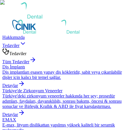
Hakkımızda
Tedaviler
Tedaviler
Tüm Tedaviler
Diş İmplantı
Diş implantları esasen yapay diş kökleridir, sabit veya çıkarılabilir
dişler için kalıcı bir temel sağlar.
Detaylar
Türkiye'de Zirkonyum Veneerler
Türkiye'deki zirkonyum veneerler hakkında her şey; prosedür
adımları, faydaları, dayanıklılığı, sonrası bakımı, öncesi & sonrası
sonuçlar ve Birleşik Krallık & ABD ile fiyat karşılaştırması.
Detaylar
EMAX
E-max, lityum disilikattan yapılmış yüksek kaliteli bir seramik