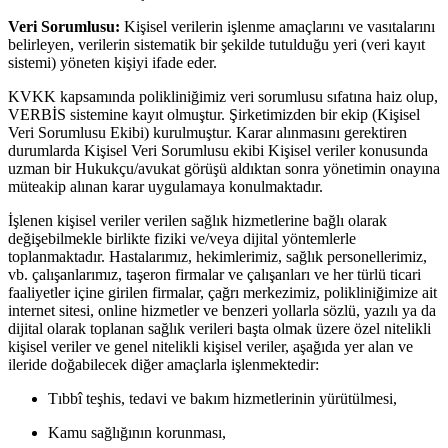
Veri Sorumlusu:
Kişisel verilerin işlenme amaçlarını ve vasıtalarını
belirleyen, verilerin sistematik bir şekilde tutulduğu yeri (veri kayıt
sistemi) yöneten kişiyi ifade eder.
KVKK kapsamında polikliniğimiz veri sorumlusu sıfatına haiz olup,
VERBİS sistemine kayıt olmuştur. Şirketimizden bir ekip (Kişisel
Veri Sorumlusu Ekibi) kurulmuştur. Karar alınmasını gerektiren
durumlarda Kişisel Veri Sorumlusu ekibi Kişisel veriler konusunda
uzman bir Hukukçu/avukat görüşü aldıktan sonra yönetimin onayına
müteakip alınan karar uygulamaya konulmaktadır.
İşlenen kişisel veriler verilen sağlık hizmetlerine bağlı olarak
değişebilmekle birlikte fiziki ve/veya dijital yöntemlerle
toplanmaktadır. Hastalarımız, hekimlerimiz, sağlık personellerimiz,
vb. çalışanlarımız, taşeron firmalar ve çalışanları ve her türlü ticari
faaliyetler içine girilen firmalar, çağrı merkezimiz, polikliniğimize ait
internet sitesi, online hizmetler ve benzeri yollarla sözlü, yazılı ya da
dijital olarak toplanan sağlık verileri başta olmak üzere özel nitelikli
kişisel veriler ve genel nitelikli kişisel veriler, aşağıda yer alan ve
ileride doğabilecek diğer amaçlarla işlenmektedir:
Tıbbî teşhis, tedavi ve bakım hizmetlerinin yürütülmesi,
Kamu sağlığının korunması,