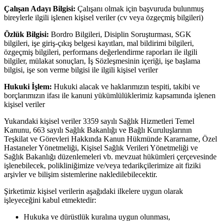
Çalışan Adayı Bilgisi:
Çalışanı olmak için başvuruda bulunmuş
bireylerle ilgili işlenen kişisel veriler (cv veya özgeçmiş bilgileri)
Özlük Bilgisi:
Bordro Bilgileri, Disiplin Soruşturması, SGK
bilgileri, işe giriş-çıkış belgesi kayıtları, mal bildirimi bilgileri,
özgeçmiş bilgileri, performans değerlendirme raporları ile ilgili
bilgiler, mülakat sonuçları, İş Sözleşmesinin içeriği, işe başlama
bilgisi, işe son verme bilgisi ile ilgili kişisel veriler
Hukuki İşlem:
Hukuki alacak ve haklarımızın tespiti, takibi ve
borçlarımızın ifası ile kanuni yükümlülüklerimiz kapsamında işlenen
kişisel veriler
Yukarıdaki kişisel veriler 3359 sayılı Sağlık Hizmetleri Temel
Kanunu, 663 sayılı Sağlık Bakanlığı ve Bağlı Kuruluşlarının
Teşkilat ve Görevleri Hakkında Kanun Hükmünde Kararname, Özel
Hastaneler Yönetmeliği, Kişisel Sağlık Verileri Yönetmeliği ve
Sağlık Bakanlığı düzenlemeleri vb. mevzuat hükümleri çerçevesinde
işlenebilecek, polikliniğimize ve/veya tedarikçilerimize ait fiziki
arşivler ve bilişim sistemlerine nakledilebilecektir.
Şirketimiz kişisel verilerin aşağıdaki ilkelere uygun olarak
işleyeceğini kabul etmektedir:
Hukuka ve dürüstlük kuralına uygun olunması,