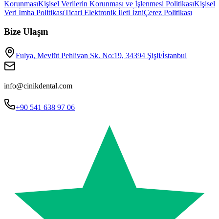
Korunması
Kişisel Verilerin Korunması ve İşlenmesi Politikası
Kişisel
Veri İmha Politikası
Ticari Elektronik İleti İzni
Çerez Politikası
Bize Ulaşın
Fulya, Mevlüt Pehlivan Sk. No:19, 34394 Şişli/İstanbul
info@cinikdental.com
+90 541 638 97 06