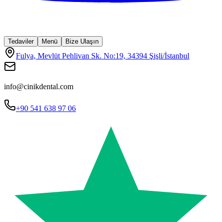
Tedaviler
Menü
Bize Ulaşın
Fulya, Mevlüt Pehlivan Sk. No:19, 34394 Şişli/İstanbul
info@cinikdental.com
+90 541 638 97 06