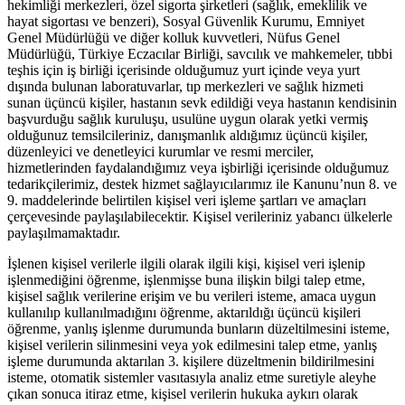
hekimliği merkezleri, özel sigorta şirketleri (sağlık, emeklilik ve
hayat sigortası ve benzeri), Sosyal Güvenlik Kurumu, Emniyet
Genel Müdürlüğü ve diğer kolluk kuvvetleri, Nüfus Genel
Müdürlüğü, Türkiye Eczacılar Birliği, savcılık ve mahkemeler, tıbbi
teşhis için iş birliği içerisinde olduğumuz yurt içinde veya yurt
dışında bulunan laboratuvarlar, tıp merkezleri ve sağlık hizmeti
sunan üçüncü kişiler, hastanın sevk edildiği veya hastanın kendisinin
başvurduğu sağlık kuruluşu, usulüne uygun olarak yetki vermiş
olduğunuz temsilcileriniz, danışmanlık aldığımız üçüncü kişiler,
düzenleyici ve denetleyici kurumlar ve resmi merciler,
hizmetlerinden faydalandığımız veya işbirliği içerisinde olduğumuz
tedarikçilerimiz, destek hizmet sağlayıcılarımız ile Kanunu’nun 8. ve
9. maddelerinde belirtilen kişisel veri işleme şartları ve amaçları
çerçevesinde paylaşılabilecektir. Kişisel verileriniz yabancı ülkelerle
paylaşılmamaktadır.
İşlenen kişisel verilerle ilgili olarak ilgili kişi, kişisel veri işlenip
işlenmediğini öğrenme, işlenmişse buna ilişkin bilgi talep etme,
kişisel sağlık verilerine erişim ve bu verileri isteme, amaca uygun
kullanılıp kullanılmadığını öğrenme, aktarıldığı üçüncü kişileri
öğrenme, yanlış işlenme durumunda bunların düzeltilmesini isteme,
kişisel verilerin silinmesini veya yok edilmesini talep etme, yanlış
işleme durumunda aktarılan 3. kişilere düzeltmenin bildirilmesini
isteme, otomatik sistemler vasıtasıyla analiz etme suretiyle aleyhe
çıkan sonuca itiraz etme, kişisel verilerin hukuka aykırı olarak