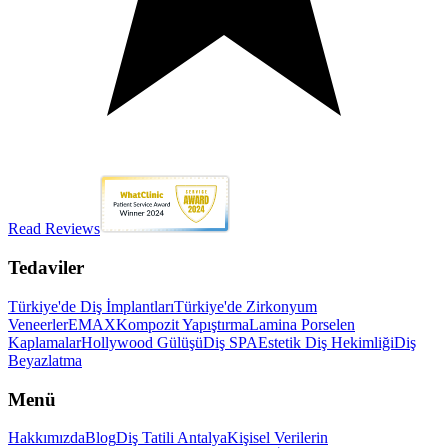
Read Reviews
Tedaviler
Türkiye'de Diş İmplantları
Türkiye'de Zirkonyum
Veneerler
EMAX
Kompozit Yapıştırma
Lamina Porselen
Kaplamalar
Hollywood Gülüşü
Diş SPA
Estetik Diş Hekimliği
Diş
Beyazlatma
Menü
Hakkımızda
Blog
Diş Tatili Antalya
Kişisel Verilerin