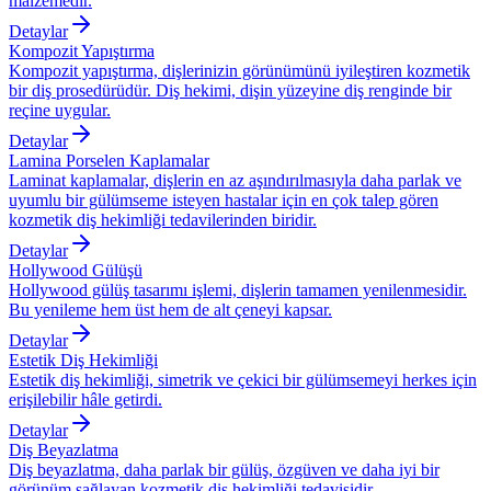
malzemedir.
Detaylar
Kompozit Yapıştırma
Kompozit yapıştırma, dişlerinizin görünümünü iyileştiren kozmetik
bir diş prosedürüdür. Diş hekimi, dişin yüzeyine diş renginde bir
reçine uygular.
Detaylar
Lamina Porselen Kaplamalar
Laminat kaplamalar, dişlerin en az aşındırılmasıyla daha parlak ve
uyumlu bir gülümseme isteyen hastalar için en çok talep gören
kozmetik diş hekimliği tedavilerinden biridir.
Detaylar
Hollywood Gülüşü
Hollywood gülüş tasarımı işlemi, dişlerin tamamen yenilenmesidir.
Bu yenileme hem üst hem de alt çeneyi kapsar.
Detaylar
Estetik Diş Hekimliği
Estetik diş hekimliği, simetrik ve çekici bir gülümsemeyi herkes için
erişilebilir hâle getirdi.
Detaylar
Diş Beyazlatma
Diş beyazlatma, daha parlak bir gülüş, özgüven ve daha iyi bir
görünüm sağlayan kozmetik diş hekimliği tedavisidir.