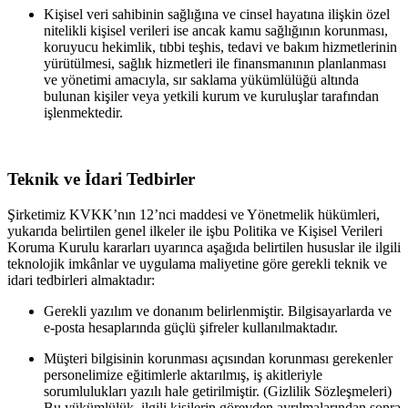
Kişisel veri sahibinin sağlığına ve cinsel hayatına ilişkin özel
nitelikli kişisel verileri ise ancak kamu sağlığının korunması,
koruyucu hekimlik, tıbbi teşhis, tedavi ve bakım hizmetlerinin
yürütülmesi, sağlık hizmetleri ile finansmanının planlanması
ve yönetimi amacıyla, sır saklama yükümlülüğü altında
bulunan kişiler veya yetkili kurum ve kuruluşlar tarafından
işlenmektedir.
Teknik ve İdari Tedbirler
Şirketimiz KVKK’nın 12’nci maddesi ve Yönetmelik hükümleri,
yukarıda belirtilen genel ilkeler ile işbu Politika ve Kişisel Verileri
Koruma Kurulu kararları uyarınca aşağıda belirtilen hususlar ile ilgili
teknolojik imkânlar ve uygulama maliyetine göre gerekli teknik ve
idari tedbirleri almaktadır:
Gerekli yazılım ve donanım belirlenmiştir. Bilgisayarlarda ve
e-posta hesaplarında güçlü şifreler kullanılmaktadır.
Müşteri bilgisinin korunması açısından korunması gerekenler
personelimize eğitimlerle aktarılmış, iş akitleriyle
sorumlulukları yazılı hale getirilmiştir. (Gizlilik Sözleşmeleri)
Bu yükümlülük, ilgili kişilerin görevden ayrılmalarından sonra