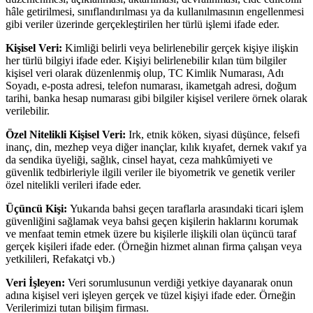
hâle getirilmesi, sınıflandırılması ya da kullanılmasının engellenmesi
gibi veriler üzerinde gerçekleştirilen her türlü işlemi ifade eder.
Kişisel Veri:
Kimliği belirli veya belirlenebilir gerçek kişiye ilişkin
her türlü bilgiyi ifade eder. Kişiyi belirlenebilir kılan tüm bilgiler
kişisel veri olarak düzenlenmiş olup, TC Kimlik Numarası, Adı
Soyadı, e-posta adresi, telefon numarası, ikametgah adresi, doğum
tarihi, banka hesap numarası gibi bilgiler kişisel verilere örnek olarak
verilebilir.
Özel Nitelikli Kişisel Veri:
Irk, etnik köken, siyasi düşünce, felsefi
inanç, din, mezhep veya diğer inançlar, kılık kıyafet, dernek vakıf ya
da sendika üyeliği, sağlık, cinsel hayat, ceza mahkûmiyeti ve
güvenlik tedbirleriyle ilgili veriler ile biyometrik ve genetik veriler
özel nitelikli verileri ifade eder.
Üçüncü Kişi:
Yukarıda bahsi geçen taraflarla arasındaki ticari işlem
güvenliğini sağlamak veya bahsi geçen kişilerin haklarını korumak
ve menfaat temin etmek üzere bu kişilerle ilişkili olan üçüncü taraf
gerçek kişileri ifade eder. (Örneğin hizmet alınan firma çalışan veya
yetkilileri, Refakatçi vb.)
Veri İşleyen:
Veri sorumlusunun verdiği yetkiye dayanarak onun
adına kişisel veri işleyen gerçek ve tüzel kişiyi ifade eder. Örneğin
Verilerimizi tutan bilişim firması.