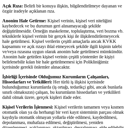
Açık Rıza:
Belirli bir konuya ilişkin, bilgilendirilmeye dayanan ve
özgür iradeyle açıklanan rıza.
Anonim Hale Getirme:
Kişisel verinin, kişisel veri niteliğini
kaybedecek ve bu durumun geri alınamayacağı şekilde
değiştirilmesidir. Örneğin maskeleme, toplulaştırma, veri bozma vb.
tekniklerle kişisel verinin bir gerçek kişi ile ilişkilendirilemeyecek
hale getirilmesi. Kişisel verilerin çeşitli amaçlarla ancak KVKK
kapsamını ve açık rızayı ihlal etmeyecek şekilde ilgili kişinin talebi
ve/veya rızasına uygun olarak anonim hale getirilmesi mümkündür.
Anonim hale getirilen kişisel verinin çeşitli yöntemler ile kişiyi
belirlenebilir kılan bir hale getirilmemesi için Polikliniğimiz
içerisinde gerekli önlemler alınacaktır.
İşbirliği İçerisinde Olduğumuz Kurumların Çalışanları,
Hissedarları ve Yetkilileri:
Her türlü iş ilişkisi içerisinde
bulunduğumuz kurumlarda (iş ortağı, tedarikçi gibi, ancak bunlarla
sınırlı olmaksızın) çalışan, bu kurumların hissedarları ve yetkilileri
dahil olmak üzere, gerçek kişileri ifade eder.
Kişisel Verilerin İşlenmesi:
Kişisel verilerin tamamen veya kısmen
otomatik olan ya da herhangi bir veri kayıt sisteminin parçası olmak
kaydıyla otomatik olmayan yollarla elde edilmesi, kaydedilmesi,
depolanması, muhafaza edilmesi, değiştirilmesi, yeniden
düzenlenmesi, açıklanması, aktarılması, devralınması, elde edilebilir