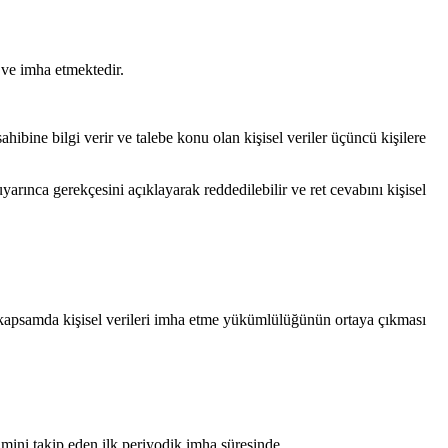
 ve imha etmektedir.
ahibine bilgi verir ve talebe konu olan kişisel veriler üçüncü kişilere
arınca gerekçesini açıklayarak reddedilebilir ve ret cevabını kişisel
Bu kapsamda kişisel verileri imha etme yükümlülüğünün ortaya çıkması
imini takip eden ilk periyodik imha süresinde