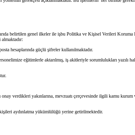
n yöntemin gerekçesi açıklanmaktadır. Bu işlemlerin her birinde gerekli 
elirtilen genel ilkeler ile işbu Politika ve Kişisel Verileri Koruma Kuru
i almaktadır:
posta hesaplarında güçlü şifreler kullanılmaktadır.
elimize eğitimlerle aktarılmış, iş akitleriyle sorumlulukları yazılı hale 
tur.
zılı onay verdikleri yakınlarına, mevzuatı çerçevesinde ilgili kamu kurum 
kişileri aydınlatma yükümlülüğü yerine getirilmektedir.