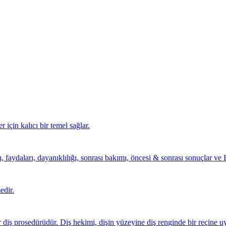
r için kalıcı bir temel sağlar.
faydaları, dayanıklılığı, sonrası bakımı, öncesi & sonrası sonuçlar ve B
edir.
 diş prosedürüdür. Diş hekimi, dişin yüzeyine diş renginde bir reçine u