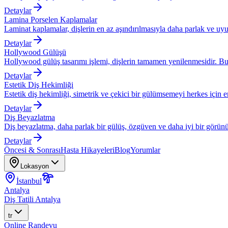
Detaylar
Lamina Porselen Kaplamalar
Laminat kaplamalar, dişlerin en az aşındırılmasıyla daha parlak ve uyu
Detaylar
Hollywood Gülüşü
Hollywood gülüş tasarımı işlemi, dişlerin tamamen yenilenmesidir. Bu
Detaylar
Estetik Diş Hekimliği
Estetik diş hekimliği, simetrik ve çekici bir gülümsemeyi herkes için eri
Detaylar
Diş Beyazlatma
Diş beyazlatma, daha parlak bir gülüş, özgüven ve daha iyi bir görünü
Detaylar
Öncesi & Sonrası
Hasta Hikayeleri
Blog
Yorumlar
Lokasyon
İstanbul
Antalya
Diş Tatili Antalya
tr
Online Randevu