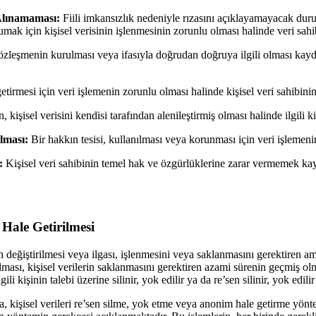
 Alınamaması:
Fiili imkansızlık nedeniyle rızasını açıklayamayacak duru
k için kişisel verisinin işlenmesinin zorunlu olması halinde veri sahibin
özleşmenin kurulması veya ifasıyla doğrudan doğruya ilgili olması kaydıyl
rmesi için veri işlemenin zorunlu olması halinde kişisel veri sahibinin v
, kişisel verisini kendisi tarafından alenileştirmiş olması halinde ilgili kiş
lması:
Bir hakkın tesisi, kullanılması veya korunması için veri işlemenin 
:
Kişisel veri sahibinin temel hak ve özgürlüklerine zarar vermemek kayd
 Hale Getirilmesi
n değiştirilmesi veya ilgası, işlenmesini veya saklanmasını gerektiren am
ri alması, kişisel verilerin saklanmasını gerektiren azami sürenin geçmiş o
i kişinin talebi üzerine silinir, yok edilir ya da re’sen silinir, yok edili
a, kişisel verileri re’sen silme, yok etme veya anonim hale getirme yö