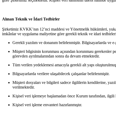
göre Şirketimiz seçmektedir. Kişisel veri sahibinin talebi halinde uygu
Alınan Teknik ve İdari Tedbirler
Şirketimiz KVKK’nın 12’nci maddesi ve Yönetmelik hükümleri, yukarıda b
imkânlar ve uygulama maliyetine göre gerekli teknik ve idari tedbirler
Gerekli yazılım ve donanım belirlenmiştir. Bilgisayarlarda ve e-
Müşteri bilgisinin korunması açısından korunması gerekenler person
görevden ayrılmalarından sonra da devam etmektedir.
Tüm verilen yedeklemesi amacıyla gerekli alt yapı oluşturulmuş
Bilgsayarlarda verilere ulaşabilecek çalışanlar belirlenmiştir.
Müşteri dosyaları ve bilgileri sadece ilgililerin kendilerine, ya
verilmektedir.
Kişisel veri işlemeye başlamadan önce Kurum tarafından, ilgili 
Kişisel veri işleme envanteri hazırlanmıştır.