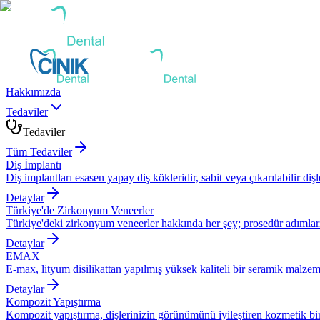
Hakkımızda
Tedaviler
Tedaviler
Tüm Tedaviler
Diş İmplantı
Diş implantları esasen yapay diş kökleridir, sabit veya çıkarılabilir dişle
Detaylar
Türkiye'de Zirkonyum Veneerler
Türkiye'deki zirkonyum veneerler hakkında her şey; prosedür adımları, 
Detaylar
EMAX
E-max, lityum disilikattan yapılmış yüksek kaliteli bir seramik malzem
Detaylar
Kompozit Yapıştırma
Kompozit yapıştırma, dişlerinizin görünümünü iyileştiren kozmetik bir