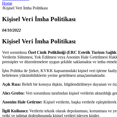
Home
/
Kişisel Veri İmha Politikası
Kişisel Veri İmha Politikası
04/10/2022
Kişisel Veri İmha Politikası
Veri sorumlusu
Özel Cinik Polikliniği (ERC Estetik Turizm Sağlık H
Verilerin Silinmesi, Yok Edilmesi veya Anonim Hale Getirilmesi Hakkı
prensipler ve düzenlemelere uygun şekilde saklamakta ve imha etmekt
İşbu Politika ile Şirket, KVKK kapsamındaki kişisel veri işleme faaliy
belirlenen yükümlülüklerin yerine getirilmesi amaçlanmaktadır.
Açık Rıza:
Belirli bir konuya ilişkin, bilgilendirilmeye dayanan ve öz
Alıcı Grubu:
Veri sorumlusu tarafından kişisel verilerin aktarıldığı ge
Anonim Hale Getirme:
Kişisel verilerin, başka verilerle eşleştirilerek
İlgili Kullanıcı:
Verilerin teknik olarak depolanması, korunması ve ye
yetki ve talimat doğrultusunda kişisel verileri işleyen kişiler,