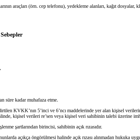
nlarının araçları (örn. cep telefonu), yedekleme alanları, kağıt dosyalar,
 Sebepler
,
olan süre kadar muhafaza etme.
belirtilen KVKK’nın 5’inci ve 6’ncı maddelerinde yer alan kişisel verilerin
de, kişisel verileri re’sen veya kişisel veri sahibinin talebi üzerine im
şlenme şartlarından birincisi, sahibinin açık rızasıdır.
Kanunlarda açıkça öngörülmesi halinde açık rızası alınmadan hukuka uygun