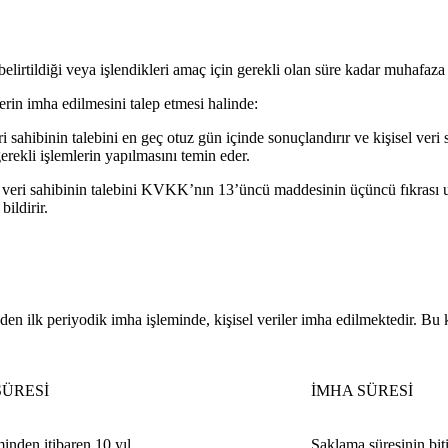
lirtildiği veya işlendikleri amaç için gerekli olan süre kadar muhafaza
lerin imha edilmesini talep etmesi halinde:
i sahibinin talebini en geç otuz gün içinde sonuçlandırır ve kişisel veri s
erekli işlemlerin yapılmasını temin eder.
l veri sahibinin talebini KVKK’nın 13’üncü maddesinin üçüncü fıkrası uy
bildirir.
 eden ilk periyodik imha işleminde, kişisel veriler imha edilmektedir. 
ÜRESİ
İMHA SÜRESİ
inden itibaren 10 yıl
Saklama süresinin bit