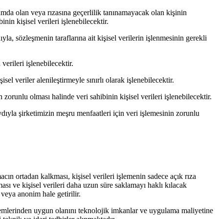
mda olan veya rızasına geçerlilik tanınamayacak olan kişinin
in kişisel verileri işlenebilecektir.
a, sözleşmenin taraflarına ait kişisel verilerin işlenmesinin gerekli
erileri işlenebilecektir.
isel veriler alenileştirmeyle sınırlı olarak işlenebilecektir.
zorunlu olması halinde veri sahibinin kişisel verileri işlenebilecektir.
ıyla şirketimizin meşru menfaatleri için veri işlemesinin zorunlu
acın ortadan kalkması, kişisel verileri işlemenin sadece açık rıza
lması ve kişisel verileri daha uzun süre saklamayı haklı kılacak
r veya anonim hale getirilir.
ntemlerinden uygun olanını teknolojik imkanlar ve uygulama maliyetine