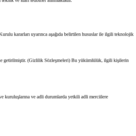
teknik ve idari tedbirler alınmaktadır.
lu kararları uyarınca aşağıda belirtilen hususlar ile ilgili teknolojik
getirilmiştir. (Gizlilik Sözleşmeleri) Bu yükümlülük, ilgili kişilerin
ve kuruluşlarına ve adli durumlarda yetkili adli merciilere