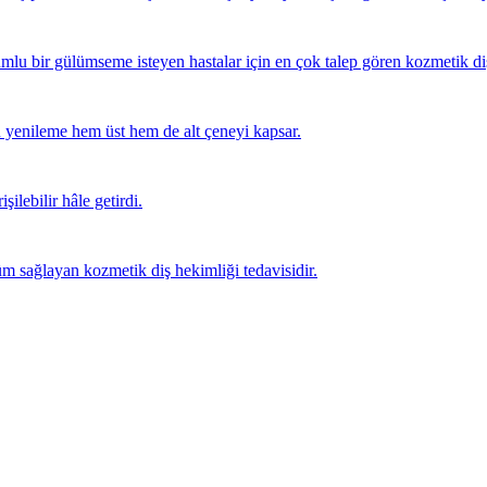
mlu bir gülümseme isteyen hastalar için en çok talep gören kozmetik diş 
 yenileme hem üst hem de alt çeneyi kapsar.
şilebilir hâle getirdi.
m sağlayan kozmetik diş hekimliği tedavisidir.