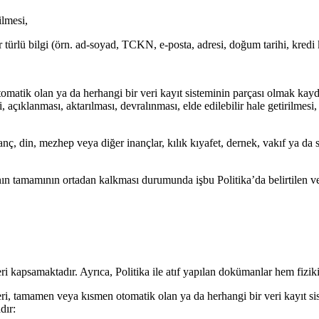
ilmesi,
her türlü bilgi (örn. ad-soyad, TCKN, e-posta, adresi, doğum tarihi, kred
matik olan ya da herhangi bir veri kayıt sisteminin parçası olmak kayd
çıklanması, aktarılması, devralınması, elde edilebilir hale getirilmesi, 
nanç, din, mezhep veya diğer inançlar, kılık kıyafet, dernek, vakıf ya da
ın tamamının ortadan kalkması durumunda işbu Politika’da belirtilen ve 
i kapsamaktadır. Ayrıca, Politika ile atıf yapılan dokümanlar hem fiziki
ri, tamamen veya kısmen otomatik olan ya da herhangi bir veri kayıt si
dır: