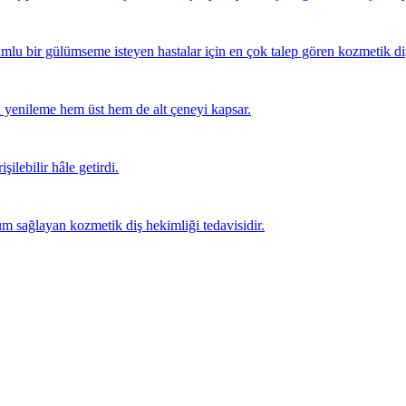
mlu bir gülümseme isteyen hastalar için en çok talep gören kozmetik diş 
 yenileme hem üst hem de alt çeneyi kapsar.
şilebilir hâle getirdi.
m sağlayan kozmetik diş hekimliği tedavisidir.