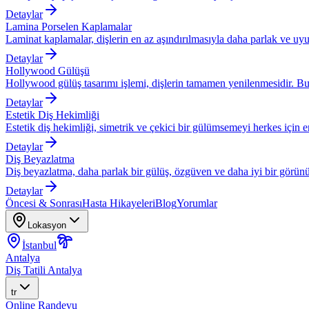
Detaylar
Lamina Porselen Kaplamalar
Laminat kaplamalar, dişlerin en az aşındırılmasıyla daha parlak ve uyu
Detaylar
Hollywood Gülüşü
Hollywood gülüş tasarımı işlemi, dişlerin tamamen yenilenmesidir. Bu
Detaylar
Estetik Diş Hekimliği
Estetik diş hekimliği, simetrik ve çekici bir gülümsemeyi herkes için eri
Detaylar
Diş Beyazlatma
Diş beyazlatma, daha parlak bir gülüş, özgüven ve daha iyi bir görünü
Detaylar
Öncesi & Sonrası
Hasta Hikayeleri
Blog
Yorumlar
Lokasyon
İstanbul
Antalya
Diş Tatili Antalya
tr
Online Randevu