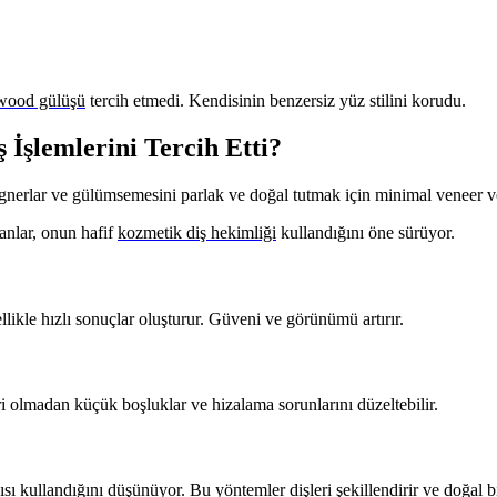
wood gülüşü
tercih etmedi. Kendisinin benzersiz yüz stilini korudu.
İşlemlerini Tercih Etti?
lignerlar ve gülümsemesini parlak ve doğal tutmak için minimal veneer 
anlar, onun hafif
kozmetik diş hekimliği
kullandığını öne sürüyor.
llikle hızlı sonuçlar oluşturur. Güveni ve görünümü artırır.
ri olmadan küçük boşluklar ve hizalama sorunlarını düzeltebilir.
cısı kullandığını düşünüyor. Bu yöntemler dişleri şekillendirir ve doğal