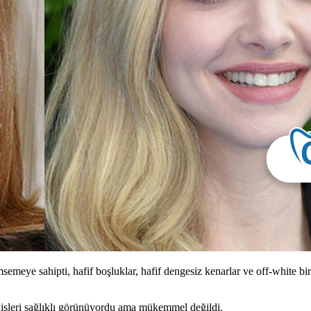
e sahipti, hafif boşluklar, hafif dengesiz kenarlar ve off-white bir r
işleri sağlıklı görünüyordu ama mükemmel değildi.