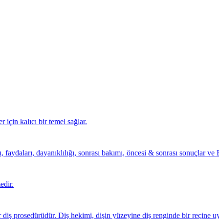
r için kalıcı bir temel sağlar.
faydaları, dayanıklılığı, sonrası bakımı, öncesi & sonrası sonuçlar ve B
edir.
 diş prosedürüdür. Diş hekimi, dişin yüzeyine diş renginde bir reçine u