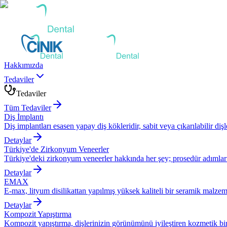
Hakkımızda
Tedaviler
Tedaviler
Tüm Tedaviler
Diş İmplantı
Diş implantları esasen yapay diş kökleridir, sabit veya çıkarılabilir dişle
Detaylar
Türkiye'de Zirkonyum Veneerler
Türkiye'deki zirkonyum veneerler hakkında her şey; prosedür adımları, 
Detaylar
EMAX
E-max, lityum disilikattan yapılmış yüksek kaliteli bir seramik malzem
Detaylar
Kompozit Yapıştırma
Kompozit yapıştırma, dişlerinizin görünümünü iyileştiren kozmetik bir