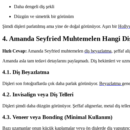
Daha dengeli diş şekli
Düzgün ve simetrik bir görünüm
Şimdi dişleri parlatılmış ama yine de doğal görünüyor. Aşırı bir
Holly
4. Amanda Seyfried Muhtemelen Hangi Diş 
Hızlı Cevap:
Amanda Seyfried muhtemelen
diş beyazlatma
, şeffaf a
Amanda asla tam tedavi detaylarını paylaşmadı. Diş hekimleri ve uzm
4.1. Diş Beyazlatma
Dişleri son fotoğraflarda çok daha parlak görünüyor.
Beyazlatma
gene
4.2. Invisalign veya Diş Telleri
Dişleri şimdi daha düzgün görünüyor. Şeffaf alignerlar, metal diş telle
4.3. Veneer veya Bonding (Minimal Kullanım)
Bazı uzamanlar onun küçük
kaplamalar
veya ön dişlerde diş yapıştırı