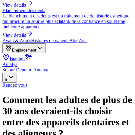
View details
Blanchiment des dents
Le blanchiment des dents est un traitement de dentisterie esthétique
qui procure un sourire plus éclatant, de la confiance en soi et une
meilleure apparence.
View details
Avant & Après
Histoires de patients
Blog
Avis
Emplacement
Istanbul
Antalya
Séjour Dentaire Antalya
fr
Rendez-vous
Comment les adultes de plus de
30 ans devraient-ils choisir
entre des appareils dentaires et
des aligneurs ?