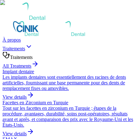
À propos
Traitements
Traitements
All Treatments
Implant dentaire
Les implants dentaires sont essentiellement des racines de dents
artificielles, fournissant une base permanente pour des dents de
remplacement fixes ou amovibles.
View details
Facettes en Zirconium en Turquie
Tout sur les facettes en zirconium en Turquie ; étapes de la
procédure, avantages, durabilité, soins post-opératoires, résultats
avant et après, et comparaison des prix avec le Royaume-Uni et les
États-Unis.
View details