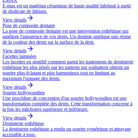
EMAX
E-max est un matériau céramique de haute qualité fabriqué à partir
de disilicate de lithium.
View details
Pose de composite dentaire
La pose de composite dentaire est une intervention esthétique qui
améliore l'apparence de vos dents. Un dentiste applique une résine
de la couleur des dents sur la surface de la dent.
View details
Facettes laminées
Les facettes en stratifié comptent parmi les traitements de dentisterie
esthétique les plus prisés par les patients qui souhaitent obtenir un
sourire plus éclatant et plus harmonieux tout en limitant au
maximum l'usinage des dents.
View details
Sourire hollywoodien
Une procédure de conception d'un sourire hollywoodien est une
transformation complète des dents. Cette transformation concerne à
la fois les mâchoires supérieure et inférieure.
View details
Dentisterie esthétique
La dentisterie esthétique a rendu un sourire symétrique et attrayant
accessible à tous.