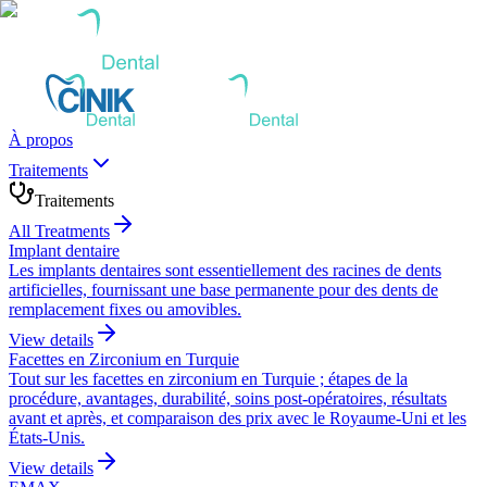
À propos
Traitements
Traitements
All Treatments
Implant dentaire
Les implants dentaires sont essentiellement des racines de dents
artificielles, fournissant une base permanente pour des dents de
remplacement fixes ou amovibles.
View details
Facettes en Zirconium en Turquie
Tout sur les facettes en zirconium en Turquie ; étapes de la
procédure, avantages, durabilité, soins post-opératoires, résultats
avant et après, et comparaison des prix avec le Royaume-Uni et les
États-Unis.
View details