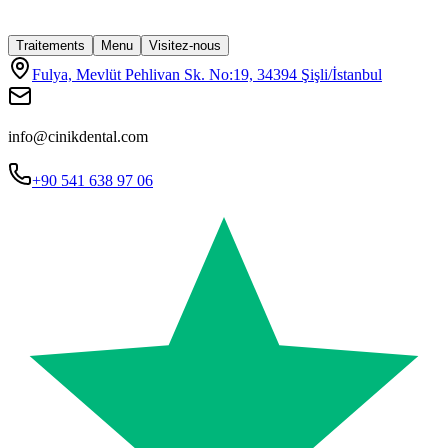
Traitements
Menu
Visitez-nous
Fulya, Mevlüt Pehlivan Sk. No:19, 34394 Şişli/İstanbul
info@cinikdental.com
+90 541 638 97 06