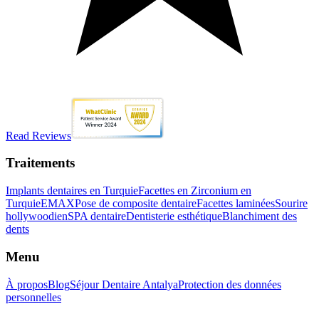
Read Reviews
Traitements
Implants dentaires en Turquie
Facettes en Zirconium en
Turquie
EMAX
Pose de composite dentaire
Facettes laminées
Sourire
hollywoodien
SPA dentaire
Dentisterie esthétique
Blanchiment des
dents
Menu
À propos
Blog
Séjour Dentaire Antalya
Protection des données
personnelles