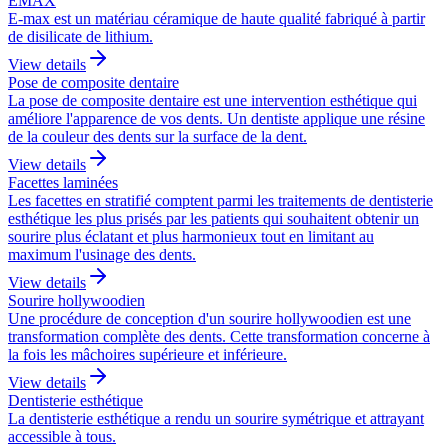
EMAX
E-max est un matériau céramique de haute qualité fabriqué à partir
de disilicate de lithium.
View details
Pose de composite dentaire
La pose de composite dentaire est une intervention esthétique qui
améliore l'apparence de vos dents. Un dentiste applique une résine
de la couleur des dents sur la surface de la dent.
View details
Facettes laminées
Les facettes en stratifié comptent parmi les traitements de dentisterie
esthétique les plus prisés par les patients qui souhaitent obtenir un
sourire plus éclatant et plus harmonieux tout en limitant au
maximum l'usinage des dents.
View details
Sourire hollywoodien
Une procédure de conception d'un sourire hollywoodien est une
transformation complète des dents. Cette transformation concerne à
la fois les mâchoires supérieure et inférieure.
View details
Dentisterie esthétique
La dentisterie esthétique a rendu un sourire symétrique et attrayant
accessible à tous.