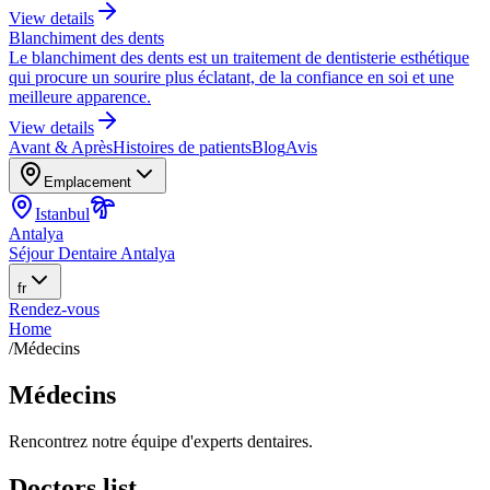
View details
Blanchiment des dents
Le blanchiment des dents est un traitement de dentisterie esthétique
qui procure un sourire plus éclatant, de la confiance en soi et une
meilleure apparence.
View details
Avant & Après
Histoires de patients
Blog
Avis
Emplacement
Istanbul
Antalya
Séjour Dentaire Antalya
fr
Rendez-vous
Home
/
Médecins
Médecins
Rencontrez notre équipe d'experts dentaires.
Doctors list