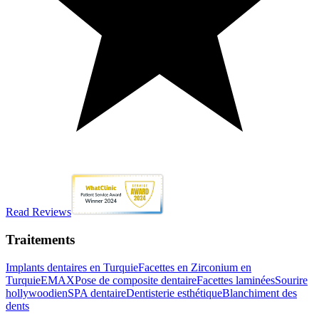
Read Reviews
Traitements
Implants dentaires en Turquie
Facettes en Zirconium en
Turquie
EMAX
Pose de composite dentaire
Facettes laminées
Sourire
hollywoodien
SPA dentaire
Dentisterie esthétique
Blanchiment des
dents