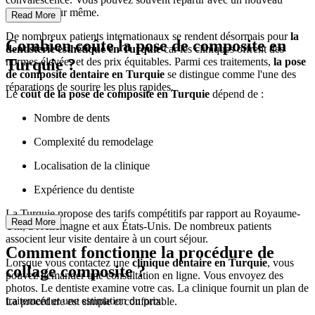
sourire le jour même.
Read More
De nombreux patients internationaux se rendent désormais pour
la
Combien coûte la pose de composite en
dentisterie esthétique en Turquie
car les cliniques offrent des
Turquie ?
normes élevées et des prix équitables. Parmi ces traitements,
la pose
de composite dentaire en Turquie
se distingue comme l'une des
réparations de sourire les plus rapides.
Le
coût de la pose de composite en Turquie
dépend de :
Nombre de dents
Complexité du remodelage
Localisation de la clinique
Expérience du dentiste
La Turquie propose des tarifs compétitifs par rapport au Royaume-
Read More
Uni, à l'Allemagne et aux États-Unis. De nombreux patients
associent leur visite dentaire à un court séjour.
Comment fonctionne la procédure de
Lorsque vous contactez une
clinique dentaire en Turquie
, vous
collage composite ?
pouvez demander une consultation en ligne. Vous envoyez des
photos. Le dentiste examine votre cas. La clinique fournit un plan de
traitement et une estimation du prix.
La procédure est simple et confortable.