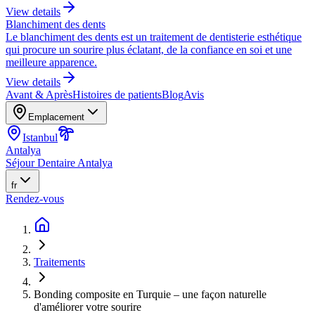
View details
Blanchiment des dents
Le blanchiment des dents est un traitement de dentisterie esthétique
qui procure un sourire plus éclatant, de la confiance en soi et une
meilleure apparence.
View details
Avant & Après
Histoires de patients
Blog
Avis
Emplacement
Istanbul
Antalya
Séjour Dentaire Antalya
fr
Rendez-vous
Traitements
Bonding composite en Turquie – une façon naturelle
d'améliorer votre sourire