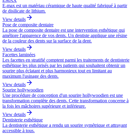
EMAX
E-max est un matériau céramique de haute qualité fabriqué à partir
de disilicate de lithium.
View details
Pose de composite dentaire
La pose de composite dentaire est une intervention esthétique qui
améliore l'apparence de vos dents. Un dentiste applique une résine
de la couleur des dents sur la surface de la dent.
View details
Facettes laminées
Les facettes en stratifié comptent parmi les traitements de dentisterie
esthétique les plus prisés par les patients qui souhaitent obtenir un
sourire plus éclatant et plus harmonieux tout en limitant au
maximum l'usinage des dents.
View details
Sourire hollywoodien
Une procédure de conception d'un sourire hollywoodien est une
transformation complète des dents. Cette transformation concerne à
la fois les mâchoires supérieure et inférieure.
View details
Dentisterie esthétique
La dentisterie esthétique a rendu un sourire symétrique et attrayant
accessible à tous.