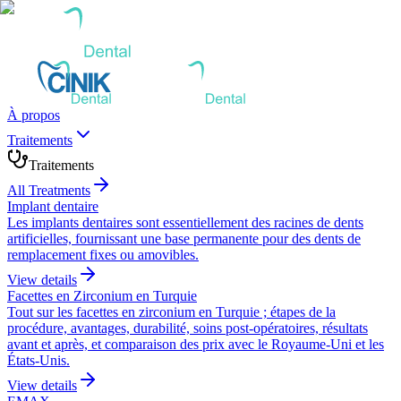
À propos
Traitements
Traitements
All Treatments
Implant dentaire
Les implants dentaires sont essentiellement des racines de dents
artificielles, fournissant une base permanente pour des dents de
remplacement fixes ou amovibles.
View details
Facettes en Zirconium en Turquie
Tout sur les facettes en zirconium en Turquie ; étapes de la
procédure, avantages, durabilité, soins post-opératoires, résultats
avant et après, et comparaison des prix avec le Royaume-Uni et les
États-Unis.
View details