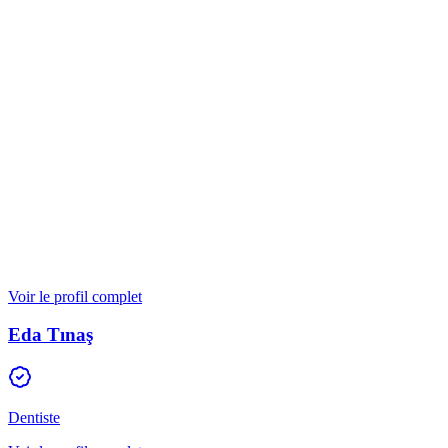
Consultation et conception du sourire
Le dentiste examine vos dents. Vous discutez de vos objectifs. Le
dentiste vérifie votre occlusion et vos gencives. Ensuite, le dentiste
choisit la teinte appropriée.
De nombreuses
Turkey dental clinics
utilisent désormais des outils
de conception numérique du sourire. Cela vous permet d'apercevoir
le résultat avant le début du traitement.
Learn more
Voir le profil complet
Eda Tınaş
Dentiste