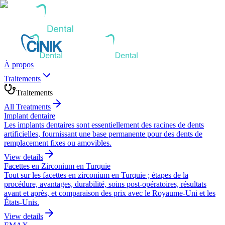
À propos
Traitements
Traitements
All Treatments
Implant dentaire
Les implants dentaires sont essentiellement des racines de dents
artificielles, fournissant une base permanente pour des dents de
remplacement fixes ou amovibles.
View details
Facettes en Zirconium en Turquie
Tout sur les facettes en zirconium en Turquie ; étapes de la
procédure, avantages, durabilité, soins post-opératoires, résultats
avant et après, et comparaison des prix avec le Royaume-Uni et les
États-Unis.
View details