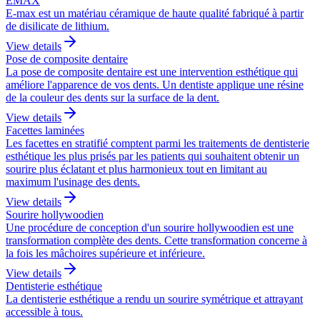
EMAX
E-max est un matériau céramique de haute qualité fabriqué à partir
de disilicate de lithium.
View details
Pose de composite dentaire
La pose de composite dentaire est une intervention esthétique qui
améliore l'apparence de vos dents. Un dentiste applique une résine
de la couleur des dents sur la surface de la dent.
View details
Facettes laminées
Les facettes en stratifié comptent parmi les traitements de dentisterie
esthétique les plus prisés par les patients qui souhaitent obtenir un
sourire plus éclatant et plus harmonieux tout en limitant au
maximum l'usinage des dents.
View details
Sourire hollywoodien
Une procédure de conception d'un sourire hollywoodien est une
transformation complète des dents. Cette transformation concerne à
la fois les mâchoires supérieure et inférieure.
View details
Dentisterie esthétique
La dentisterie esthétique a rendu un sourire symétrique et attrayant
accessible à tous.