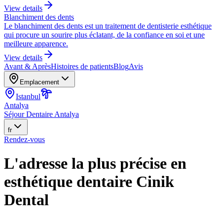
View details
Blanchiment des dents
Le blanchiment des dents est un traitement de dentisterie esthétique
qui procure un sourire plus éclatant, de la confiance en soi et une
meilleure apparence.
View details
Avant & Après
Histoires de patients
Blog
Avis
Emplacement
Istanbul
Antalya
Séjour Dentaire Antalya
fr
Rendez-vous
L'adresse la plus précise en
esthétique dentaire Cinik
Dental