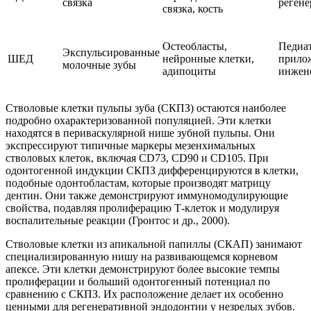
связка
регене
связка, кость
Остеобласты,
Педиа
Экспульсированные
ШЕД
нейронные клетки,
прило
молочные зубы
адипоциты
инжене
Стволовые клетки пульпы зуба (СКПЗ) остаются наиболее
подробно охарактеризованной популяцией. Эти клетки
находятся в периваскулярной нише зубной пульпы. Они
экспрессируют типичные маркеры мезенхимальных
стволовых клеток, включая CD73, CD90 и CD105. При
одонтогенной индукции СКПЗ дифференцируются в клетки,
подобные одонтобластам, которые производят матрицу
дентин. Они также демонстрируют иммуномодулирующие
свойства, подавляя пролиферацию Т-клеток и модулируя
воспалительные реакции (Гронтос и др., 2000).
Стволовые клетки из апикальной папиллы (СКАП) занимают
специализированную нишу на развивающемся корневом
апексе. Эти клетки демонстрируют более высокие темпы
пролиферации и больший одонтогенный потенциал по
сравнению с СКПЗ. Их расположение делает их особенно
ценными для регенеративной эндодонтии у незрелых зубов.