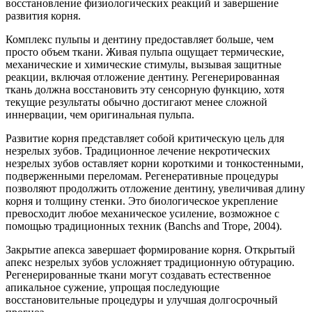
восстановление физиологических реакций и завершение
развития корня.
Комплекс пульпы и дентину предоставляет больше, чем
просто объем ткани. Живая пульпа ощущает термические,
механические и химические стимулы, вызывая защитные
реакции, включая отложение дентину. Регенерированная
ткань должна восстановить эту сенсорную функцию, хотя
текущие результаты обычно достигают менее сложной
иннервации, чем оригинальная пульпа.
Развитие корня представляет собой критическую цель для
незрелых зубов. Традиционное лечение некротических
незрелых зубов оставляет корни короткими и тонкостенными,
подверженными переломам. Регенеративные процедуры
позволяют продолжить отложение дентину, увеличивая длину
корня и толщину стенки. Это биологическое укрепление
превосходит любое механическое усиление, возможное с
помощью традиционных техник (Banchs and Trope, 2004).
Закрытие апекса завершает формирование корня. Открытый
апекс незрелых зубов усложняет традиционную обтурацию.
Регенерированные ткани могут создавать естественное
апикальное сужение, упрощая последующие
восстановительные процедуры и улучшая долгосрочный