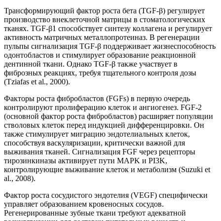
Трансформирующий фактор роста бета (TGF-β) регулирует
производство внеклеточной матрицы в стоматологических
тканях. TGF-β1 способствует синтезу коллагена и регулирует
активность матричных металлопротеиназ. В регенерации
пульпы сигнализация TGF-β поддерживает жизнеспособность
одонтобластов и стимулирует образование реакционной
дентинной ткани. Однако TGF-β также участвует в
фиброзных реакциях, требуя тщательного контроля дозы
(Tziafas et al., 2000).
Факторы роста фибробластов (FGFs) в первую очередь
контролируют пролиферацию клеток и ангиогенез. FGF-2
(основной фактор роста фибробластов) расширяет популяции
стволовых клеток перед индукцией дифференцировки. Он
также стимулирует миграцию эндотелиальных клеток,
способствуя васкуляризации, критически важной для
выживания тканей. Сигнализация FGF через рецепторы
тирозинкиназы активирует пути MAPK и PI3K,
контролирующие выживание клеток и метаболизм (Suzuki et
al., 2008).
Фактор роста сосудистого эндотелия (VEGF) специфически
управляет образованием кровеносных сосудов.
Регенерированные зубные ткани требуют адекватной