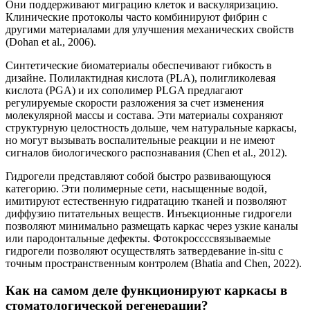
Они поддерживают миграцию клеток и васкуляризацию.
Клинические протоколы часто комбинируют фибрин с
другими материалами для улучшения механических свойств
(Dohan et al., 2006).
Синтетические биоматериалы обеспечивают гибкость в
дизайне. Полилактидная кислота (PLA), полигликолевая
кислота (PGA) и их сополимер PLGA предлагают
регулируемые скорости разложения за счет изменения
молекулярной массы и состава. Эти материалы сохраняют
структурную целостность дольше, чем натуральные каркасы,
но могут вызывать воспалительные реакции и не имеют
сигналов биологического распознавания (Chen et al., 2012).
Гидрогели представляют собой быстро развивающуюся
категорию. Эти полимерные сети, насыщенные водой,
имитируют естественную гидратацию тканей и позволяют
диффузию питательных веществ. Инъекционные гидрогели
позволяют минимально размещать каркас через узкие каналы
или пародонтальные дефекты. Фотокроссссвязываемые
гидрогели позволяют осуществлять затвердевание in-situ с
точным пространственным контролем (Bhatia and Chen, 2022).
Как на самом деле функционируют каркасы в
стоматологической регенерации?