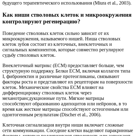
будущего терапевтического использования (Miura et al., 2003).
Как ниши стволовых клеток и микроокружения
контролируют регенерацию?
Поведение стволовых клеток сильно зависит от их
микроокружения, называемого нишей. Ниша стволовых
клеток зубов состоит из клеточных, внеклеточных и
сигнальных компонентов, которые совместно регулируют
судьбу стволовых клеток.
Внеклеточный матрикс (ECM) предоставляет больше, чем
структурную поддержку. Белки ECM, включая коллаген типа
I, фибронектин и различные протеогликаны, связывают
факторы роста и представляют их рецепторам на поверхности
клеток. Механические свойства ECM влияют на
дифференцировку стволовых клеток через
механотрансдукционные пути. Мягкие матрицы
способствуют образованию адипоцитов или нейронов, в то
время как жесткие матрицы способствуют остеогенным или
одонтогенным результатам (Discher et al., 2006).
Клеточная сигнализация внутри ниши включает сложные
сети коммуникации. Соседние клетки выделяют паракринные
факторы, которые поддерживают стволовость или запускают