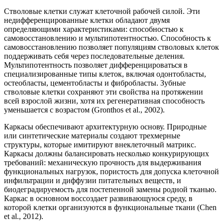
Стволовые клетки служат клеточной рабочей силой. Эти
недифференцированные клетки обладают двумя
определяющими характеристиками: способностью к
самовосстановлению и мультипотентностью. Способность к
самовосстановлению позволяет популяциям стволовых клеток
поддерживать себя через последовательные деления.
Мультипотентность позволяет дифференцироваться в
специализированные типы клеток, включая одонтобласты,
остеобласты, цементобласты и фибробласты. Зубные
стволовые клетки сохраняют эти свойства на протяжении
всей взрослой жизни, хотя их регенеративная способность
уменьшается с возрастом (Gronthos et al., 2002).
Каркасы обеспечивают архитектурную основу. Природные
или синтетические материалы создают трехмерные
структуры, которые имитируют внеклеточный матрикс.
Каркасы должны балансировать несколько конкурирующих
требований: механическую прочность для выдерживания
функциональных нагрузок, пористость для допуска клеточной
инфильтрации и диффузии питательных веществ, и
биодеградируемость для постепенной замены родной тканью.
Каркас в основном воссоздает развивающуюся среду, в
которой клетки организуются в функциональные ткани (Chen
et al., 2012).