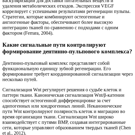
васкуляризации для доставки питательных веществ и
удаления метаболических отходов. Экспрессия VEGF
коррелирует с успешными результатами регенерации пульпы.
Стратегии, которые комбинируют остеогенные и
ангиогенные факторы, обеспечивают более высокую
интеграцию тканей по сравнению с подходами с одним
фактором (Ferrara, 2004).
Какие сигнальные пути контролируют
формирование дентинно-пульпового комплекса?
Дентинно-пульповый комплекс представляет собой
функциональную единицу зубной регенерации. Его
формирование требует координированной сигнализации через
несколько путей.
Сигнализация Wnt регулирует решения о судьбе клеток и
паттерн ткани. Каноническая сигнализация Wnt/β-катенин
способствует остеогенной дифференцировке за счет
адипогенных или хондрогенных линий. Неканонические
пути Wnt контролируют полярность клеток и миграцию во
время организации ткани. Сигнализация Wnt широко
взаимодействует с путями BMP, создавая интегрированные
сети, которые управляют образованием твердых тканей (Chen
et al., 2012).