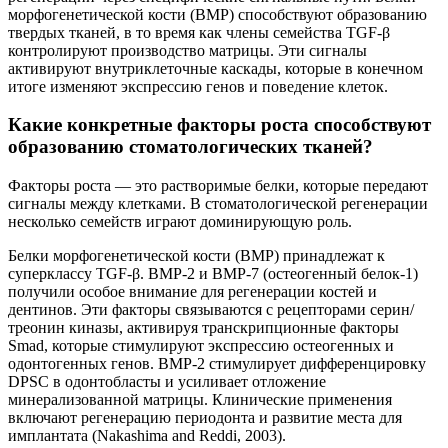
морфогенетической кости (BMP) способствуют образованию
твердых тканей, в то время как члены семейства TGF-β
контролируют производство матрицы. Эти сигналы
активируют внутриклеточные каскады, которые в конечном
итоге изменяют экспрессию генов и поведение клеток.
Какие конкретные факторы роста способствуют
образованию стоматологических тканей?
Факторы роста — это растворимые белки, которые передают
сигналы между клетками. В стоматологической регенерации
несколько семейств играют доминирующую роль.
Белки морфогенетической кости (BMP) принадлежат к
суперклассу TGF-β. BMP-2 и BMP-7 (остеогенный белок-1)
получили особое внимание для регенерации костей и
дентинов. Эти факторы связываются с рецепторами серин/
треонин киназы, активируя транскрипционные факторы
Smad, которые стимулируют экспрессию остеогенных и
одонтогенных генов. BMP-2 стимулирует дифференцировку
DPSC в одонтобласты и усиливает отложение
минерализованной матрицы. Клинические применения
включают регенерацию периодонта и развитие места для
имплантата (Nakashima and Reddi, 2003).