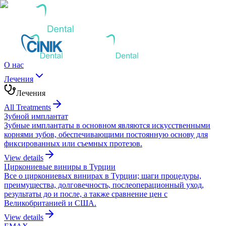
О нас
Лечения
Лечения
All Treatments
Зубной имплантат
Зубные имплантаты в основном являются искусственными
корнями зубов, обеспечивающими постоянную основу для
фиксированных или съемных протезов.
View details
Циркониевые виниры в Турции
Все о циркониевых винирах в Турции; шаги процедуры,
преимущества, долговечность, послеоперационный уход,
результаты до и после, а также сравнение цен с
Великобританией и США.
View details