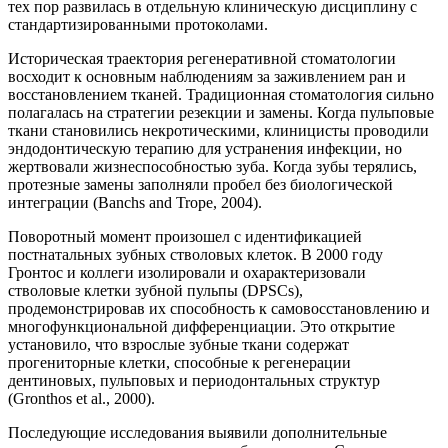
тех пор развилась в отдельную клиническую дисциплину с
стандартизированными протоколами.
Историческая траектория регенеративной стоматологии
восходит к основным наблюдениям за заживлением ран и
восстановлением тканей. Традиционная стоматология сильно
полагалась на стратегии резекции и замены. Когда пульповые
ткани становились некротическими, клиницисты проводили
эндодонтическую терапию для устранения инфекции, но
жертвовали жизнеспособностью зуба. Когда зубы терялись,
протезные замены заполняли пробел без биологической
интеграции (Banchs and Trope, 2004).
Поворотный момент произошел с идентификацией
постнатальных зубных стволовых клеток. В 2000 году
Гронтос и коллеги изолировали и охарактеризовали
стволовые клетки зубной пульпы (DPSCs),
продемонстрировав их способность к самовосстановлению и
многофункциональной дифференциации. Это открытие
установило, что взрослые зубные ткани содержат
прогениторные клетки, способные к регенерации
дентиновых, пульповых и периодонтальных структур
(Gronthos et al., 2000).
Последующие исследования выявили дополнительные