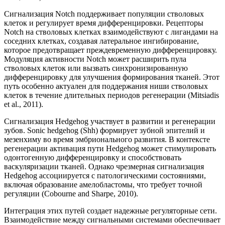
Сигнализация Notch поддерживает популяции стволовых
клеток и регулирует время дифференцировки. Рецепторы
Notch на стволовых клетках взаимодействуют с лигандами на
соседних клетках, создавая латеральное ингибирование,
которое предотвращает преждевременную дифференцировку.
Модуляция активности Notch может расширить пула
стволовых клеток или вызвать синхронизированную
дифференцировку для улучшения формирования тканей. Этот
путь особенно актуален для поддержания ниши стволовых
клеток в течение длительных периодов регенерации (Mitsiadis
et al., 2011).
Сигнализация Hedgehog участвует в развитии и регенерации
зубов. Sonic hedgehog (Shh) формирует зубной эпителий и
мезенхиму во время эмбрионального развития. В контексте
регенерации активация пути Hedgehog может стимулировать
одонтогенную дифференцировку и способствовать
васкуляризации тканей. Однако чрезмерная сигнализация
Hedgehog ассоциируется с патологическими состояниями,
включая образование амелобластомы, что требует точной
регуляции (Cobourne and Sharpe, 2010).
Интеграция этих путей создает надежные регуляторные сети.
Взаимодействие между сигнальными системами обеспечивает