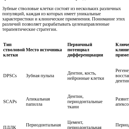
Зубные стволовые клетки состоят из нескольких различных
популяций, каждая из которых имеет уникальные
характеристики и клинические применения. Понимание этих
различий позволяет разрабатывать целенаправленные
терапевтические стратегии.
Тип
Первичный
Ключе
стволовой
Место источника
потенциал
клини
клетки
дифференциации
приме
Регене
Дентин, кость,
DPSCs
Зубная пульпа
восста
нейронные клетки
денти
Дентин,
Апикальная
Развит
SCAPs
периодонтальные
папилла
апексо
ткани
Цемент,
Периодонтальная
Перио
ПДЛК
периодонтальная