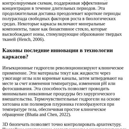
контролируемым схемам, поддерживая эффективные
концентрации в течение длительных периодов. Эта
продолжительная доставка преодолевает короткие периоды
полураспада свободных факторов роста в биологических
средах. Некоторые каркасы включают минеральные
компоненты, такие как биоактивное стекло, которые
высвобождают ионы, стимулирующие образование твердых
тканей (Hench, 2006).
Каковы последние инновации в технологии
каркасов?
Инъекционные гидрогели революционизируют клиническое
применение. Эти материалы текут как жидкости через
узкогauge иглы или корневые каналы, затем затвердевают на
месте за счет изменения температуры, изменения pH или
фотосшивания. Эта способность позволяет проводить
минимально инвазивные процедуры без хирургического
вмешательства. Термочувствительные гидрогели на основе
хитозана или полимеров плуроника гелеобразуются при
температуре тела, обеспечивая простое клиническое
обращение (Bhatia and Chen, 2022).
3D биопечать позволяет точно контролировать архитектуру.