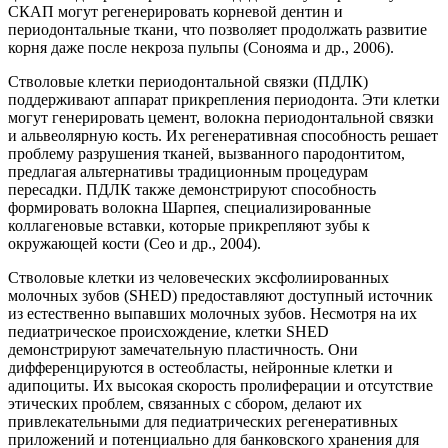
СКАП могут регенерировать корневой дентин и
периодонтальные ткани, что позволяет продолжать развитие
корня даже после некроза пульпы (Сонояма и др., 2006).
Стволовые клетки периодонтальной связки (ПДЛК)
поддерживают аппарат прикрепления периодонта. Эти клетки
могут генерировать цемент, волокна периодонтальной связки
и альвеолярную кость. Их регенеративная способность решает
проблему разрушения тканей, вызванного пародонтитом,
предлагая альтернативы традиционным процедурам
пересадки. ПДЛК также демонстрируют способность
формировать волокна Шарпея, специализированные
коллагеновые вставки, которые прикрепляют зубы к
окружающей кости (Сео и др., 2004).
Стволовые клетки из человеческих эксфолиированных
молочных зубов (SHED) предоставляют доступный источник
из естественно выпавших молочных зубов. Несмотря на их
педиатрическое происхождение, клетки SHED
демонстрируют замечательную пластичность. Они
дифференцируются в остеобласты, нейронные клетки и
адипоциты. Их высокая скорость пролиферации и отсутствие
этических проблем, связанных с сбором, делают их
привлекательными для педиатрических регенеративных
приложений и потенциально для банковского хранения для