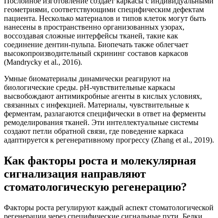
Послойное изготовление создает каркасы с индивидуальными
геометриями, соответствующими специфическим дефектам
пациента. Несколько материалов и типов клеток могут быть
нанесены в пространственно организованных узорах,
воссоздавая сложные интерфейсы тканей, такие как
соединение дентин-пульпа. Биопечать также облегчает
высокопроизводительный скрининг составов каркасов
(Mandrycky et al., 2016).
Умные биоматериалы динамически реагируют на
биологические среды. pH-чувствительные каркасы
высвобождают антимикробные агенты в кислых условиях,
связанных с инфекцией. Материалы, чувствительные к
ферментам, разлагаются специфически в ответ на ферменты
ремоделирования тканей. Эти интеллектуальные системы
создают петли обратной связи, где поведение каркаса
адаптируется к регенеративному прогрессу (Zhang et al., 2019).
Как факторы роста и молекулярная
сигнализация направляют
стоматологическую регенерацию?
Факторы роста регулируют каждый аспект стоматологической
регенерации через специфические сигнальные пути. Белки