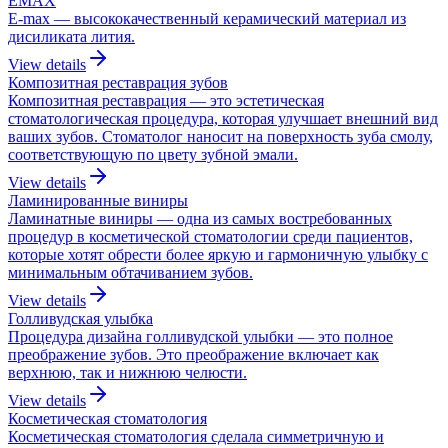
EMAX
E-max — высококачественный керамический материал из
дисиликата лития.
View details
Композитная реставрация зубов
Композитная реставрация — это эстетическая
стоматологическая процедура, которая улучшает внешний вид
ваших зубов. Стоматолог наносит на поверхность зуба смолу,
соответствующую по цвету зубной эмали.
View details
Ламинированные виниры
Ламинатные виниры — одна из самых востребованных
процедур в косметической стоматологии среди пациентов,
которые хотят обрести более яркую и гармоничную улыбку с
минимальным обтачиванием зубов.
View details
Голливудская улыбка
Процедура дизайна голливудской улыбки — это полное
преображение зубов. Это преображение включает как
верхнюю, так и нижнюю челюсти.
View details
Косметическая стоматология
Косметическая стоматология сделала симметричную и