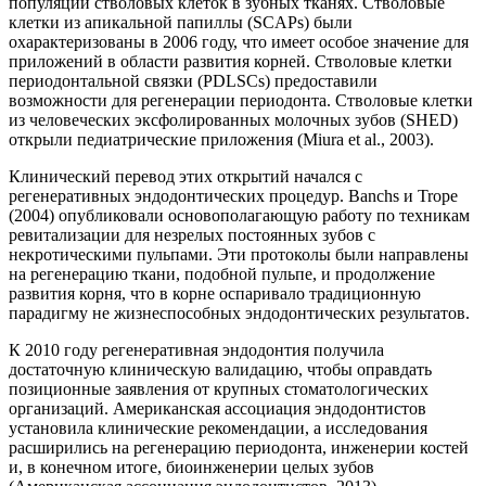
популяции стволовых клеток в зубных тканях. Стволовые
клетки из апикальной папиллы (SCAPs) были
охарактеризованы в 2006 году, что имеет особое значение для
приложений в области развития корней. Стволовые клетки
периодонтальной связки (PDLSCs) предоставили
возможности для регенерации периодонта. Стволовые клетки
из человеческих эксфолированных молочных зубов (SHED)
открыли педиатрические приложения (Miura et al., 2003).
Клинический перевод этих открытий начался с
регенеративных эндодонтических процедур. Banchs и Trope
(2004) опубликовали основополагающую работу по техникам
ревитализации для незрелых постоянных зубов с
некротическими пульпами. Эти протоколы были направлены
на регенерацию ткани, подобной пульпе, и продолжение
развития корня, что в корне оспаривало традиционную
парадигму не жизнеспособных эндодонтических результатов.
К 2010 году регенеративная эндодонтия получила
достаточную клиническую валидацию, чтобы оправдать
позиционные заявления от крупных стоматологических
организаций. Американская ассоциация эндодонтистов
установила клинические рекомендации, а исследования
расширились на регенерацию периодонта, инженерии костей
и, в конечном итоге, биоинженерии целых зубов