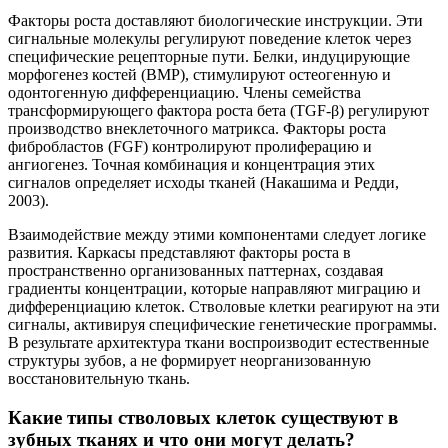
Факторы роста доставляют биологические инструкции. Эти
сигнальные молекулы регулируют поведение клеток через
специфические рецепторные пути. Белки, индуцирующие
морфогенез костей (BMP), стимулируют остеогенную и
одонтогенную дифференциацию. Члены семейства
трансформирующего фактора роста бета (TGF-β) регулируют
производство внеклеточного матрикса. Факторы роста
фибробластов (FGF) контролируют пролиферацию и
ангиогенез. Точная комбинация и концентрация этих
сигналов определяет исходы тканей (Накашима и Редди,
2003).
Взаимодействие между этими компонентами следует логике
развития. Каркасы представляют факторы роста в
пространственно организованных паттернах, создавая
градиенты концентрации, которые направляют миграцию и
дифференциацию клеток. Стволовые клетки реагируют на эти
сигналы, активируя специфические генетические программы.
В результате архитектура ткани воспроизводит естественные
структуры зубов, а не формирует неорганизованную
восстановительную ткань.
Какие типы стволовых клеток существуют в
зубных тканях и что они могут делать?