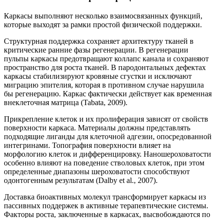
Каркасы выполняют несколько взаимосвязанных функций,
которые выходят за рамки простой физической поддержки.
Структурная поддержка сохраняет архитектуру тканей в
критические ранние фазы регенерации. В регенерации
пульпы каркасы предотвращают коллапс канала и сохраняют
пространство для роста тканей. В пародонтальных дефектах
каркасы стабилизируют кровяные сгустки и исключают
миграцию эпителия, которая в противном случае нарушила
бы регенерацию. Каркас фактически действует как временная
внеклеточная матрица (Tabata, 2009).
Прикрепление клеток и их пролиферация зависят от свойств
поверхности каркаса. Материалы должны представлять
подходящие лиганды для клеточной адгезии, опосредованной
интегринами. Топография поверхности влияет на
морфологию клеток и дифференцировку. Наношероховатости
особенно влияют на поведение стволовых клеток, при этом
определенные диапазоны шероховатости способствуют
одонтогенным результатам (Dalby et al., 2007).
Доставка биоактивных молекул трансформирует каркасы из
пассивных поддержек в активные терапевтические системы.
Факторы роста, заключенные в каркасах, высвобождаются по