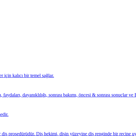
r için kalıcı bir temel sağlar.
faydaları, dayanıklılığı, sonrası bakımı, öncesi & sonrası sonuçlar ve B
edir.
 diş prosedürüdür. Diş hekimi, dişin yüzeyine diş renginde bir reçine u