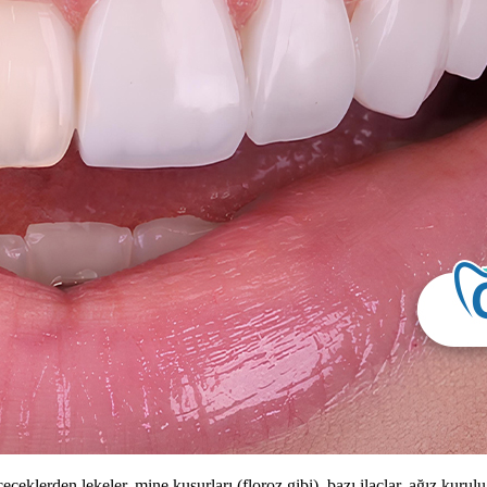
eklerden lekeler, mine kusurları (floroz gibi), bazı ilaçlar, ağız kur