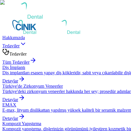
Hakkımızda
Tedaviler
Tedaviler
Tüm Tedaviler
Diş İmplantı
Diş implantları esasen yapay diş kökleridir, sabit veya çıkarılabilir dişle
Detaylar
Türkiye'de Zirkonyum Veneerler
Türkiye'deki zirkonyum veneerler hakkında her şey; prosedür adımları, 
Detaylar
EMAX
E-max, lityum disilikattan yapılmış yüksek kaliteli bir seramik malzem
Detaylar
Kompozit Yapıştırma
Kompozit yapıştırma, dişlerinizin görünümünü iyileştiren kozmetik bir