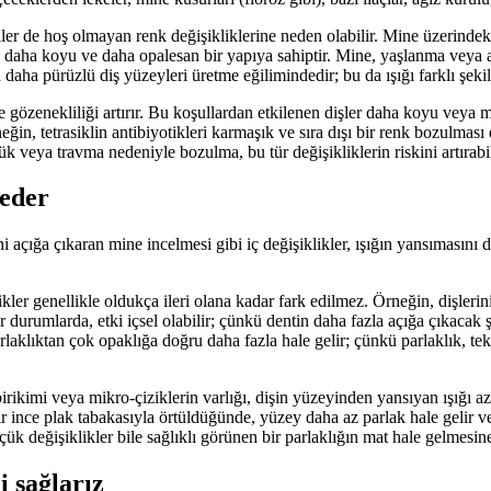
tiler de hoş olmayan renk değişikliklerine neden olabilir. Mine üzerinde
ak daha koyu ve daha opalesan bir yapıya sahiptir. Mine, yaşlanma veya 
ha pürüzlü diş yüzeyleri üretme eğilimindedir; bu da ışığı farklı şekilde 
e gözenekliliği artırır. Bu koşullardan etkilenen dişler daha koyu veya 
 örneğin, tetrasiklin antibiyotikleri karmaşık ve sıra dışı bir renk bozul
ük veya travma nedeniyle bozulma, bu tür değişikliklerin riskini artırabil
beder
ini açığa çıkaran mine incelmesi gibi iç değişiklikler, ışığın yansıması
ler genellikle oldukça ileri olana kadar fark edilmez. Örneğin, dişlerini
 durumlarda, etki içsel olabilir; çünkü dentin daha fazla açığa çıkacak ş
laklıktan çok opaklığa doğru daha fazla hale gelir; çünkü parlaklık, tekn
birikimi veya mikro-çiziklerin varlığı, dişin yüzeyinden yansıyan ışığı a
 ince plak tabakasıyla örtüldüğünde, yüzey daha az parlak hale gelir ve 
üçük değişiklikler bile sağlıklı görünen bir parlaklığın mat hale gelmesine
i sağlarız