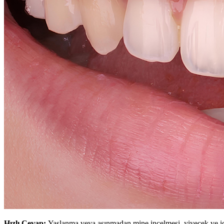
Hızlı Cevap:
Yaşlanma veya aşınmadan mine incelmesi, yiyecek ve içec