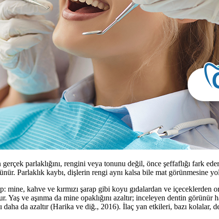
in gerçek parlaklığını, rengini veya tonunu değil, önce şeffaflığı fark e
rünür. Parlaklık kaybı, dişlerin rengi aynı kalsa bile mat görünmesine yol
: mine, kahve ve kırmızı şarap gibi koyu gıdalardan ve içeceklerden o
ur. Yaş ve aşınma da mine opaklığını azaltır; inceleyen dentin görünür h
aha da azaltır (Harika ve diğ., 2016). İlaç yan etkileri, bazı kolalar, de