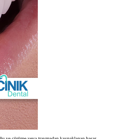
uluğu ve çürüme veya travmadan kaynaklanan hasar.