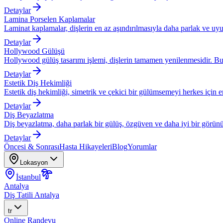
Detaylar
Lamina Porselen Kaplamalar
Laminat kaplamalar, dişlerin en az aşındırılmasıyla daha parlak ve uyu
Detaylar
Hollywood Gülüşü
Hollywood gülüş tasarımı işlemi, dişlerin tamamen yenilenmesidir. Bu
Detaylar
Estetik Diş Hekimliği
Estetik diş hekimliği, simetrik ve çekici bir gülümsemeyi herkes için eri
Detaylar
Diş Beyazlatma
Diş beyazlatma, daha parlak bir gülüş, özgüven ve daha iyi bir görünü
Detaylar
Öncesi & Sonrası
Hasta Hikayeleri
Blog
Yorumlar
Lokasyon
İstanbul
Antalya
Diş Tatili Antalya
tr
Online Randevu