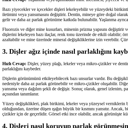
Bazı yiyecekler ve içecekler dişleri lekeleyebilir ve yüzeydeki birikin
iletimini veya yansımasını değiştirir. Dentin, mineye göre doğal olar
gelir ve daha az parlak görünüme katkıda bulunabilir. Yaşlanma ayrıca da
Fluorozis ve diğer mine kusurları, minenin prizma yapısını değiştirir v
dişlerini lekeleyen bazı ilaçlar, renk tonu üzerinde de etkili olabilir;
azaltabilir ve mine üzerinde mineral değişikliklerine izin verebilir. Çür
3. Dişler ağız içinde nasıl parlaklığını kay
Hızlı Cevap:
Dişler, yüzey plağı, lekeler veya mikro-çizikler ve dent
parlaklığını kaybeder.
Dişlerin görünümünü etkileyebilecek bazı unsurlar vardır. Bu değişiklik
nedeniyle daha az parlak görünebilir ve mikro-çizikler oluşabilir. Diğer
yansıma veya dağılım şekli de değişir. Sonuç olarak, genel izlenim, par
açısından tanımlanır.
Yüzey değişiklikleri, plak birikimi, lekeler veya yüzeysel verniklerin 
olduğundan, üzerine düşen ışığın büyük bir kısmını yansıtır. Ancak, bir
çizikler için de geçerlidir. Görsel etki ince olabilir, ancak görünüşte k
4. Dişleri nasıl koruyup parlak görünmesin