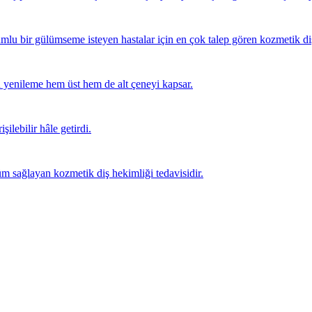
mlu bir gülümseme isteyen hastalar için en çok talep gören kozmetik diş 
 yenileme hem üst hem de alt çeneyi kapsar.
şilebilir hâle getirdi.
m sağlayan kozmetik diş hekimliği tedavisidir.