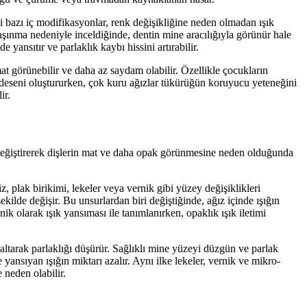
ki bazı iç modifikasyonlar, renk değişikliğine neden olmadan ışık
aşınma nedeniyle inceldiğinde, dentin mine aracılığıyla görünür hale
yansıtır ve parlaklık kaybı hissini artırabilir.
mat görünebilir ve daha az saydam olabilir. Özellikle çocukların
ması deseni oluştururken, çok kuru ağızlar tükürüğün koruyucu yeteneğini
ir.
nı değiştirerek dişlerin mat ve daha opak görünmesine neden olduğunda
z, plak birikimi, lekeler veya vernik gibi yüzey değişiklikleri
ekilde değişir. Bu unsurlardan biri değiştiğinde, ağız içinde ışığın
ik olarak ışık yansıması ile tanımlanırken, opaklık ışık iletimi
zaltarak parlaklığı düşürür. Sağlıklı mine yüzeyi düzgün ve parlak
yansıyan ışığın miktarı azalır. Aynı ilke lekeler, vernik ve mikro-
 neden olabilir.